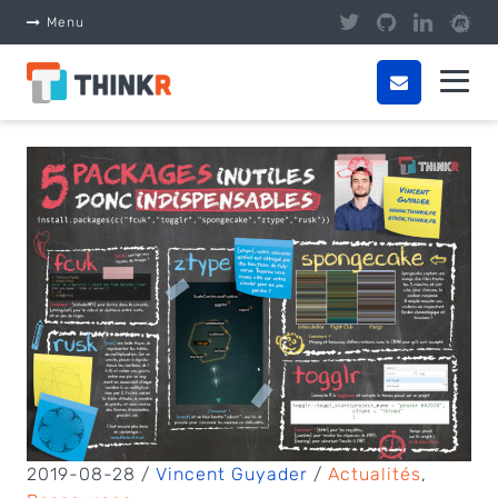
Panneau de gestion des cookies
Menu
2019-08-28 /
Vincent Guyader
/
Actualités
,