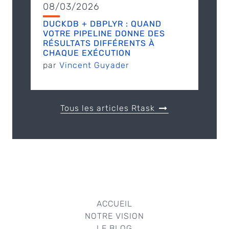
08/03/2026
DUCKDB + DBPLYR : QUAND
VOTRE PIPELINE DONNE DES
RÉSULTATS DIFFÉRENTS À
CHAQUE EXÉCUTION
par
Vincent Guyader
Tous les articles Rtask
ACCUEIL
NOTRE VISION
LE BLOG