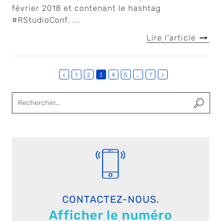
février 2018 et contenant le hashtag
#RStudioConf. ...
Lire l'article
<
1
2
3
4
5
…
7
>
CONTACTEZ-NOUS.
Afficher le numéro