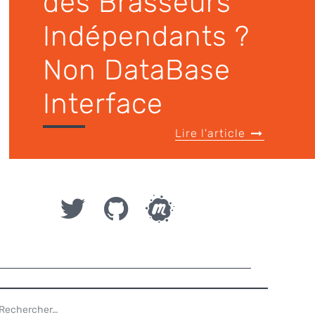
des Brasseurs
Indépendants ?
Non DataBase
Interface
Lire l'article
ECHERCHER :