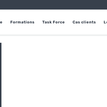
se
Formations
Task Force
Cas clients
L