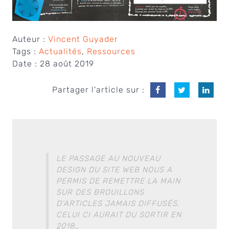
Auteur :
Vincent Guyader
Tags :
Actualités
,
Ressources
Date :
28 août 2019
Partager l'article sur :
LE PASSAGE AU NOUVEAU
DESIGN DU SITE WEB NOUS A
PERMIS DE REMETTRE LA MAIN
SUR DES BROUILLONS
D’ARTICLES JAMAIS DIFFUSÉS,
CELUI CI AURAIT DU SORTIR EN
2018…