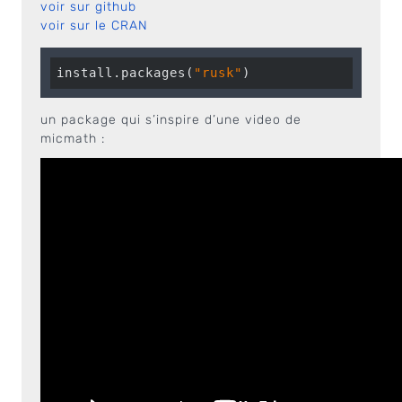
voir sur github
voir sur le CRAN
install.packages(
"rusk"
)
un package qui s’inspire d’une video de
micmath :