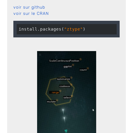
voir sur github
voir sur le CRAN
install.packages(
"ztype"
)