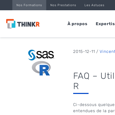
Panneau de gestion des cookies
Nos Formations
Nos Prestations
Les Astuces
À propos
Experti
2015-12-11 /
Vincen
FAQ – Uti
R
Ci-dessous quelques
entendues de la part