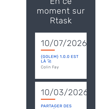
En ce
moment sur
Rtask
10/07/2026
{GOLEM} 1.0.0 EST
LÀ 🚀
Colin Fay
10/03/2026
PARTAGER DES