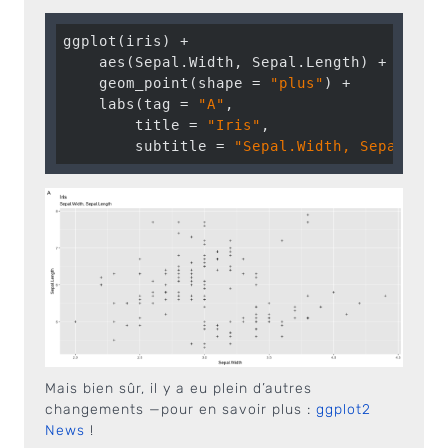
ggplot(iris) +

    aes(Sepal.Width, Sepal.Length) +

    geom_point(shape = 
"plus"
) +

    labs(tag = 
"A"
,

        title = 
"Iris"
,

        subtitle = 
"Sepal.Width, Sepal.Len
Mais bien sûr, il y a eu plein d’autres
changements —pour en savoir plus :
ggplot2
News
!