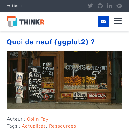
Panneau de gestion des cookies
Menu
Quoi de neuf {ggplot2} ?
Auteur :
Colin Fay
Tags :
Actualités
,
Ressources