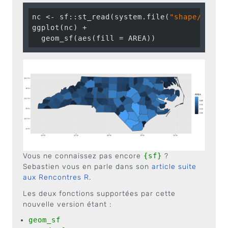
nc <- sf::st_read(system.file(
"shape/nc.sh
ggplot(nc) +

  geom_sf(aes(fill = AREA))
Vous ne connaissez pas encore
{sf}
?
Sebastien vous en parle dans son
article suite
aux Rencontres R
.
Les deux fonctions supportées par cette
nouvelle version étant :
geom_sf