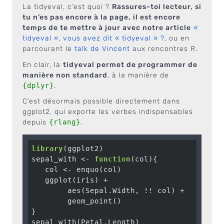
La tidyeval, c’est quoi ?
Rassures-toi lecteur, si
tu n’es pas encore à la page, il est encore
temps de te mettre à jour avec notre article
«
tidyeval », vous avez dit « tidyeval » ?
, ou en
parcourant le
talk de Vincent
aux rencontres R.
En clair, la
tidyeval permet de programmer de
manière non standard
, à la manière de
{dplyr}
.
C’est désormais possible directement dans
ggplot2, qui exporte les verbes indispensables
depuis
{rlang}
.
library
(ggplot2)

sepal_with <- 
function
(col){

   col <- enquo(col)

   ggplot(iris) + 

        aes(Sepal.Width, !! col) + 

        geom_point()

}

sepal_with(Petal.Length)