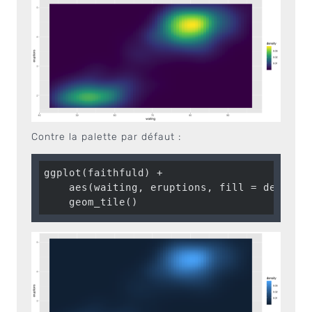
Contre la palette par défaut :
ggplot(faithfuld) +

    aes(waiting, eruptions, fill = density)
    geom_tile()  