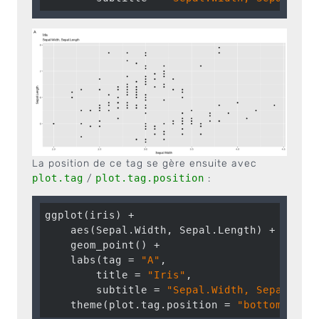
La position de ce tag se gère ensuite avec
plot.tag
/
plot.tag.position
:
ggplot(iris) +

    aes(Sepal.Width, Sepal.Length) +

    geom_point() +

    labs(tag = 
"A"
,

        title = 
"Iris"
,

        subtitle = 
"Sepal.Width, Sepal.Len
    theme(plot.tag.position = 
"bottomleft"