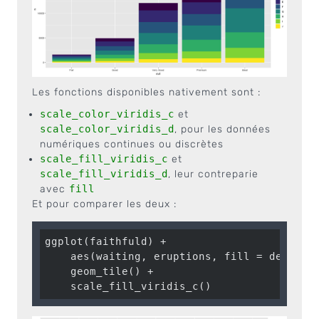
Les fonctions disponibles nativement sont :
scale_color_viridis_c
et
scale_color_viridis_d
, pour les données
numériques continues ou discrètes
scale_fill_viridis_c
et
scale_fill_viridis_d
, leur contreparie
avec
fill
Et pour comparer les deux :
ggplot(faithfuld) +

    aes(waiting, eruptions, fill = density)
    geom_tile() + 

    scale_fill_viridis_c()