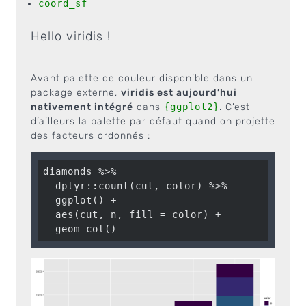
coord_sf
Hello viridis !
Avant palette de couleur disponible dans un
package externe,
viridis est aujourd’hui
nativement intégré
dans
{ggplot2}
. C’est
d’ailleurs la palette par défaut quand on projette
des facteurs ordonnés :
diamonds %>%

  dplyr::count(cut, color) %>%

  ggplot() +

  aes(cut, n, fill = color) +

  geom_col()