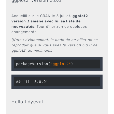
ggplot2, version 3.0.0
Accueilli sur le CRAN le 5 juillet,
ggplot2
version 3 amène avec lui sa liste de
nouveautés
. Tour d’horizon de quelques
changements.
(Note : évidemment, le code de ce billet ne se
reproduit que si vous avez la version 3.0.0 de
ggplot2, au minimum).
packageVersion(
"ggplot2"
)
## [1] '3.0.0'
Hello tidyeval