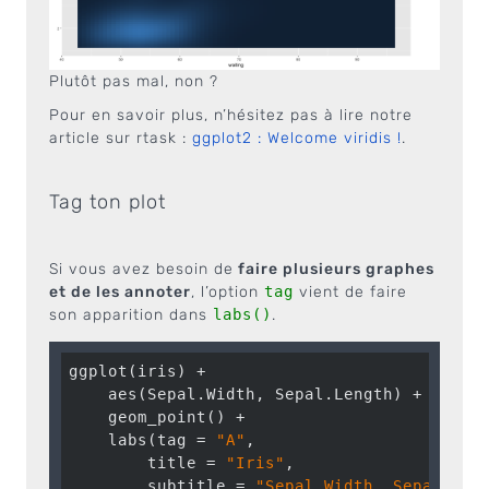
Plutôt pas mal, non ?
Pour en savoir plus, n’hésitez pas à lire notre
article sur rtask :
ggplot2 : Welcome viridis !
.
Tag ton plot
Si vous avez besoin de
faire plusieurs graphes
et de les annoter
, l’option
tag
vient de faire
son apparition dans
labs()
.
ggplot(iris) +

    aes(Sepal.Width, Sepal.Length) +

    geom_point() +

    labs(tag = 
"A"
,

        title = 
"Iris"
,

        subtitle = 
"Sepal.Width, Sepal.Len