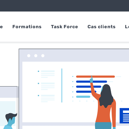
se
Formations
Task Force
Cas clients
L