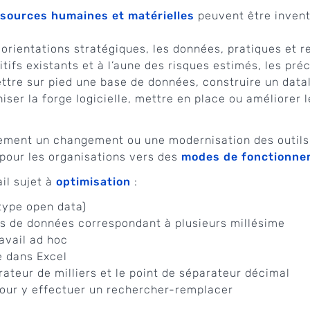
ssources humaines et matérielles
peuvent être invento
orientations stratégiques, les données, pratiques et r
tifs existants et à l’aune des risques estimés, les pré
tre sur pied une base de données, construire un datal
iser la forge logicielle, mettre en place ou améliorer
lement un changement ou une modernisation des outils,
our les organisations vers des
modes de fonctionnem
il sujet à
optimisation
:
type open data)
es de données correspondant à plusieurs millésime
avail ad hoc
e dans Excel
rateur de milliers et le point de séparateur décimal
pour y effectuer un rechercher-remplacer