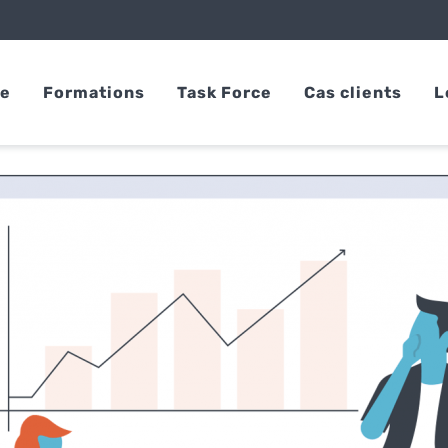
se
Formations
Task Force
Cas clients
L