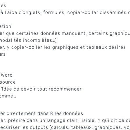
mes
à l’aide d’onglets, formules, copier-coller disséminés
ation
ter que certaines données manquent, certains graphiqu
modalités incomplètes…)
, y copier-coller les graphiques et tableaux désirés
urs
r Word
 source
à l’idée de devoir tout recommencer
 comme…
rger directement dans R les données
, prédire dans un langage clair, lisible, « qui dit ce qu’
écuriser les outputs (calculs, tableaux, graphiques, v