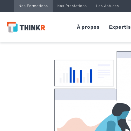
Panneau de gestion des cookies
Nos Formations
Nos Prestations
Les Astuces
À propos
Experti