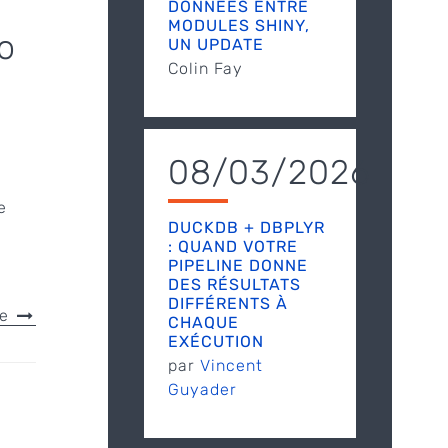
DONNÉES ENTRE
MODULES SHINY,
o
UN UPDATE
Colin Fay
u
08/03/2026
e
DUCKDB + DBPLYR
: QUAND VOTRE
PIPELINE DONNE
DES RÉSULTATS
DIFFÉRENTS À
le
CHAQUE
EXÉCUTION
par
Vincent
Guyader