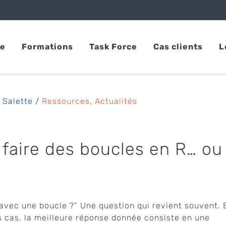
se
Formations
Task Force
Cas clients
L
 Salette
/
Ressources
,
Actualités
aire des boucles en R… ou
avec une boucle ?” Une question qui revient souvent. 
s cas, la meilleure réponse donnée consiste en une