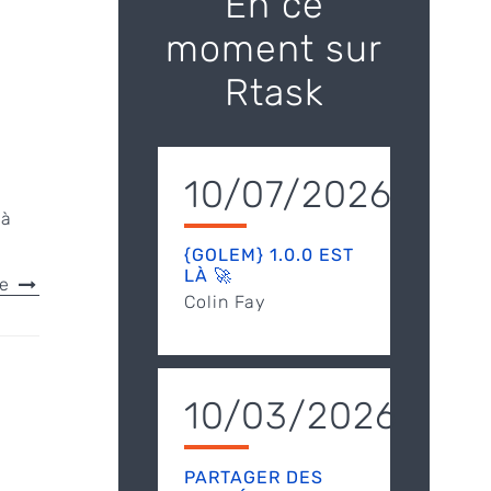
En ce
moment sur
Rtask
10/07/2026
jà
{GOLEM} 1.0.0 EST
LÀ 🚀
le
Colin Fay
10/03/2026
PARTAGER DES