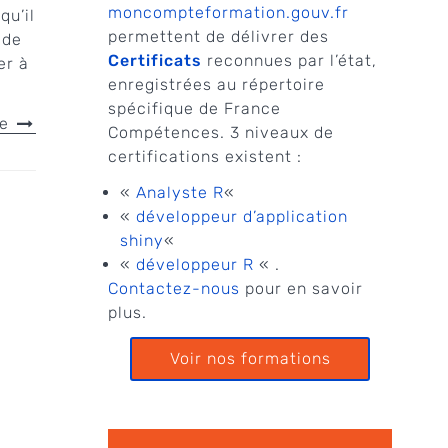
moncompteformation.gouv.fr
qu’il
permettent de délivrer des
 de
Certificats
reconnues par l’état,
er à
enregistrées au répertoire
spécifique de France
le
Compétences. 3 niveaux de
certifications existent :
«
Analyste R
«
«
développeur d’application
shiny
«
«
développeur R
« .
Contactez-nous
pour en savoir
plus.
Voir nos formations