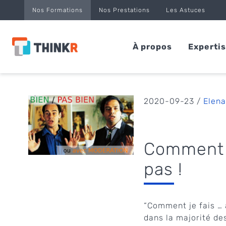
Panneau de gestion des cookies
Nos Formations
Nos Prestations
Les Astuces
À propos
Experti
2020-09-23 /
Elena
Comment f
pas !
“Comment je fais … 
dans la majorité de