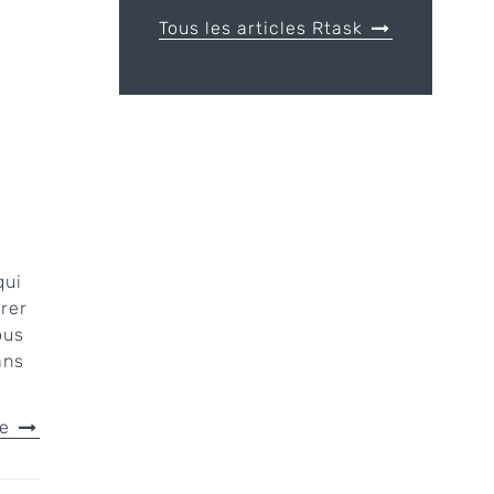
Tous les articles Rtask
qui
rer
ous
ans
le