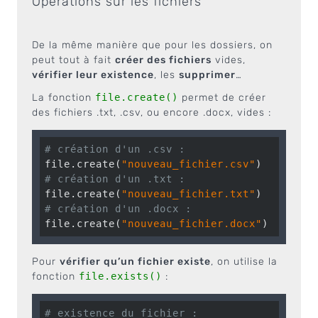
Opérations sur les fichiers
De la même manière que pour les dossiers, on
peut tout à fait
créer des fichiers
vides,
vérifier leur existence
, les
supprimer
…
La fonction
file.create()
permet de créer
des fichiers .txt, .csv, ou encore .docx, vides :
# création d'un .csv :
file.create(
"nouveau_fichier.csv"
# création d'un .txt :
file.create(
"nouveau_fichier.txt"
# création d'un .docx :
file.create(
"nouveau_fichier.docx"
)
Pour
vérifier qu’un fichier existe
, on utilise la
fonction
file.exists()
:
# existence du fichier :