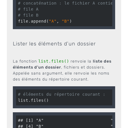
# concaténation : le fichier A contiendra 
# file A
# file B
file.append(
"A"
, 
"B"
)
Lister les éléments d’un dossier
La fonction
list.files()
renvoie la
liste des
éléments d’un dossier
, fichiers et dossiers.
Appelée sans argument, elle renvoie les noms
des éléments du répertoire courant.
# éléments du répertoire courant :
list.files()
## [1] "A"                          "art02_
## [4] "B"                          "img" 