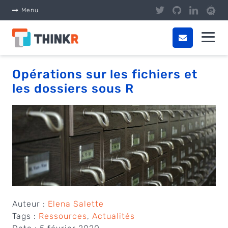
Panneau de gestion des cookies
Menu
Opérations sur les fichiers et
les dossiers sous R
Auteur :
Elena Salette
Tags :
Ressources
,
Actualités