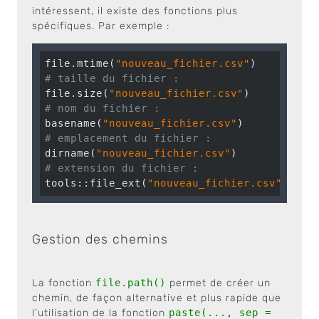
intéressent, il existe des fonctions plus
spécifiques. Par exemple :
file.mtime(
"nouveau_fichier.csv"
# taille du fichier :
file.size(
"nouveau_fichier.csv"
# nom du fichier :
basename(
"nouveau_fichier.csv"
# emplacement du fichier :
dirname(
"nouveau_fichier.csv"
# extension du fichier :
tools::file_ext(
"nouveau_fichier.csv"
)
Gestion des chemins
La fonction
file.path()
permet de créer un
chemin, de façon alternative et plus rapide que
l’utilisation de la fonction
paste(..., sep =