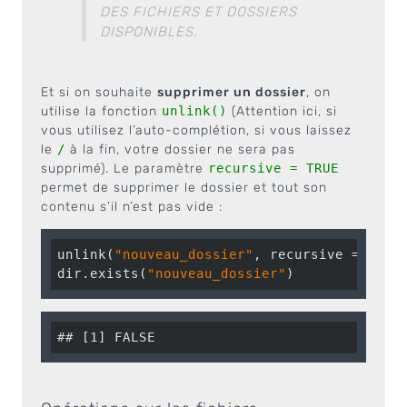
DES FICHIERS ET DOSSIERS
DISPONIBLES.
Et si on souhaite
supprimer un dossier
, on
utilise la fonction
unlink()
(Attention ici, si
vous utilisez l’auto-complétion, si vous laissez
le
/
à la fin, votre dossier ne sera pas
supprimé). Le paramètre
recursive = TRUE
permet de supprimer le dossier et tout son
contenu s’il n’est pas vide :
unlink(
"nouveau_dossier"
, recursive = 
TRUE
)
dir.exists(
"nouveau_dossier"
)
## [1] FALSE