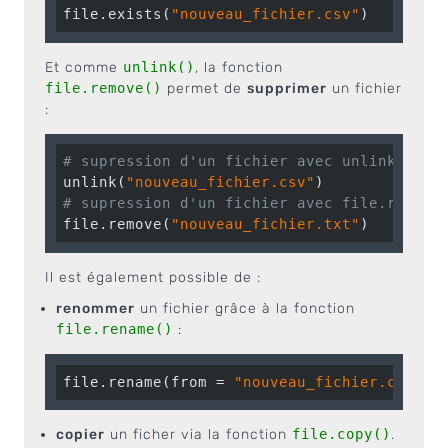
file.exists(
"nouveau_fichier.csv"
)
Et comme
unlink()
, la fonction
file.remove()
permet de
supprimer
un fichier
:
# supression d'un fichier avec unlink():
unlink(
"nouveau_fichier.csv"
# supression d'un fichier avec file.remove
file.remove(
"nouveau_fichier.txt"
)
Il est également possible de :
renommer
un fichier grâce à la fonction
file.rename()
:
file.rename(from = 
"nouveau_fichier.csv"
, 
copier
un ficher via la fonction
file.copy()
.