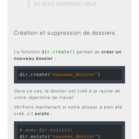
ET PLUS REPRODUCTIBLE.
Création et suppression de dossiers
La fonction
dir.create()
permet de
créer un
nouveau dossier
:
dir.create(
"nouveau_dossier"
)
Dans ce cas, le dossier est créé à la racine de
votre répertoire de travail
Vérifions maintenant si notre dossier a bien été
créé, s’il
existe
:
# avec dir.exists()
dir.exists(
"nouveau_dossier"
)