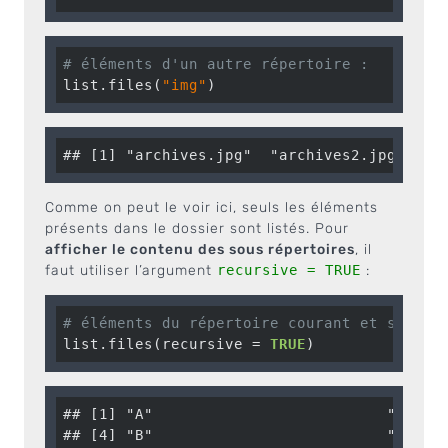
# éléments d'un autre répertoire :
list.files(
"img"
)
## [1] "archives.jpg"  "archives2.jpg"
Comme on peut le voir ici, seuls les éléments
présents dans le dossier sont listés. Pour
afficher le contenu des sous répertoires
, il
faut utiliser l’argument
recursive = TRUE
:
# éléments du répertoire courant et sous-d
list.files(recursive = 
TRUE
)
## [1] "A"                          "art02_
## [4] "B"                          "img/ar