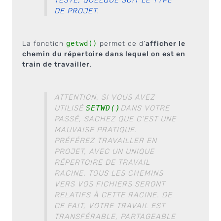
DE PROJET
.
La fonction
getwd()
permet de d’
afficher le
chemin du répertoire dans lequel on est en
train de travailler
.
ATTENTION, SI VOUS AVEZ
UTILISÉ
SETWD()
DANS VOTRE
PASSÉ, SACHEZ QUE C’EST UNE
MAUVAISE PRATIQUE.
PRÉFÉREZ TRAVAILLER EN
PROJET, AVEC UN UNIQUE
RÉPERTOIRE DE TRAVAIL
RACINE. TOUS LES CHEMINS
VERS VOS FICHIERS SERONT
RELATIFS À CETTE RACINE. DE
CE FAIT, VOTRE TRAVAIL EST
TRANSFÉRABLE, PARTAGEABLE