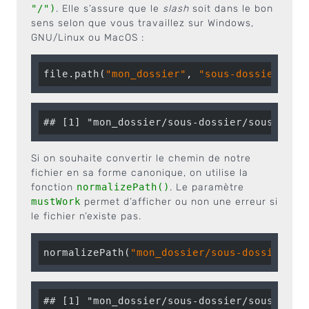
"/")
. Elle s’assure que le
slash
soit dans le bon
sens selon que vous travaillez sur Windows,
GNU/Linux ou MacOS :
file.path(
"mon_dossier"
, 
"sous-dossier"
, 
"
## [1] "mon_dossier/sous-dossier/sous-sous
Si on souhaite convertir le chemin de notre
fichier en sa forme canonique, on utilise la
fonction
normalizePath()
. Le paramètre
mustWork
permet d’afficher ou non une erreur si
le fichier n’existe pas.
normalizePath(
"mon_dossier/sous-dossier/so
## [1] "mon_dossier/sous-dossier/sous-sous