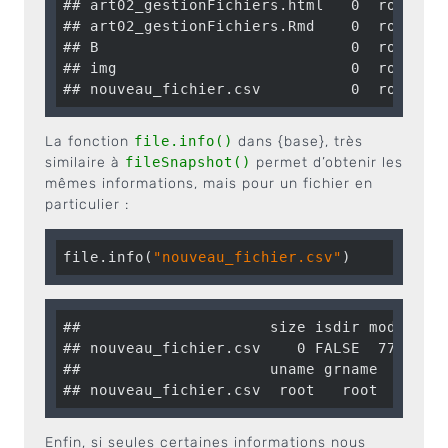
## art02_gestionFichiers.html   0  root   r
## art02_gestionFichiers.Rmd    0  root   r
## B                            0  root   r
## img                          0  root   r
## nouveau_fichier.csv          0  root   
La fonction
file.info()
dans {base}, très
similaire à
fileSnapshot()
permet d’obtenir les
mêmes informations, mais pour un fichier en
particulier :
file.info(
"nouveau_fichier.csv"
)
##                     size isdir mode     
## nouveau_fichier.csv    0 FALSE  777 2019
##                     uname grname

## nouveau_fichier.csv  root   root
Enfin, si seules certaines informations nous