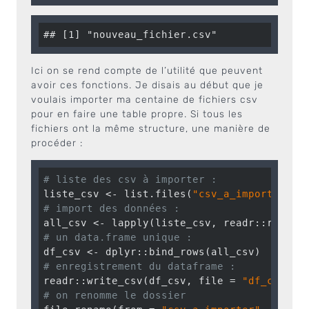
## [1] "nouveau_fichier.csv"
Ici on se rend compte de l’utilité que peuvent
avoir ces fonctions. Je disais au début que je
voulais importer ma centaine de fichiers csv
pour en faire une table propre. Si tous les
fichiers ont la même structure, une manière de
procéder :
# liste des csv à importer :
liste_csv <- list.files(
"csv_a_importer"
, 
# import des données :
# un data.frame unique :
# enregistrement du dataframe :
readr::write_csv(df_csv, file = 
"df_csv.cs
# on renomme le dossier