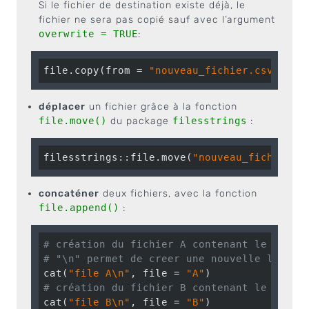
Si le fichier de destination existe déjà, le
fichier ne sera pas copié sauf avec l’argument
overwrite = TRUE
:
file.copy(from = 
"nouveau_fichier.csv"
, to
déplacer
un fichier grâce à la fonction
file.move()
du package
filesstrings
:
filesstrings::file.move(
"nouveau_fichier.c
concaténer
deux fichiers, avec la fonction
file.append()
:
# création du fichier A contenant le texte
# "\n" permet de creer une nouvelle ligne 
cat(
"file A\n"
, file = 
"A"
# création du fichier B contenant le texte
cat(
"file B\n"
, file = 
"B"