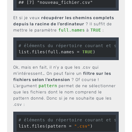
## [7] "nouveau_fichier.csv"
Et si je veux
récupérer les chemins complets
depuis la racine de l’ordinateur
? Il suffit de
mettre le paramètre
full.names
à
TRUE
:
# éléments du répertoire courant et sous-d
list.files(full.names = 
TRUE
)
Ok, mais en fait, il n’y a que les .csv qui
m’intéressent… On peut faire un
filtre sur les
fichiers selon l’extension
? Of course !
L’argument
pattern
permet de ne sélectionner
que les fichiers dont le nom comprend le
pattern donné. Donc si je ne souhaite que les
.csv :
# éléments du répertoire courant et sous-d
list.files(pattern = 
".csv"
)