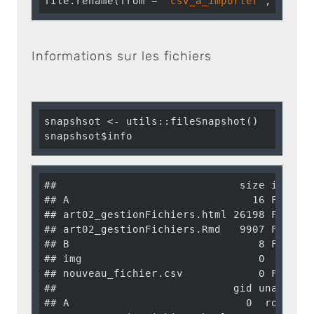
file.rename(from = 
"csv_a_importer"
, to = 
Informations sur les fichiers
snapshsot <- utils::fileSnapshot()

snapshsot$info
##                             size isdir m
## A                             16 FALSE  
## art02_gestionFichiers.html 26198 FALSE  
## art02_gestionFichiers.Rmd   9907 FALSE  
## B                              8 FALSE  
## img                            0  TRUE  
## nouveau_fichier.csv            0 FALSE  
##                            gid uname grn
## A                            0  root   r