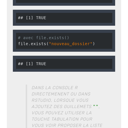
## [1] TRUE
# avec file.exists()
file.exists(
"nouveau_dossier"
)
## [1] TRUE
DANS LA CONSOLE R
DIRECTEMENENT OU DANS
RSTUDIO, LORSQUE VOUS
AJOUTEZ DES GUILLEMETS
""
,
VOUS POUVEZ UTILISER LA
TOUCHE TABULATION POUR
VOUS VOIR PROPOSER LA LISTE