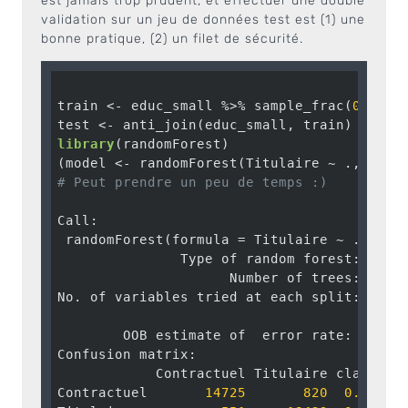
est jamais trop prudent, et effectuer une double
validation sur un jeu de données test est (1) une
bonne pratique, (2) un filet de sécurité.
train <- educ_small %>% sample_frac(
0.8
)

library
(randomForest)

(model <- randomForest(Titulaire ~ ., data
# Peut prendre un peu de temps :)
Call:

 randomForest(formula = Titulaire ~ ., dat
               Type of random forest: class
                     Number of trees: 
500
No. of variables tried at each split: 
3
        OOB estimate of  error rate: 
3.97
%

Confusion matrix:

            Contractuel Titulaire class.err
Contractuel       
14725
820
0.05275