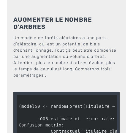
AUGMENTER LE NOMBRE
D'ARBRES
Un modèle de forêts aléatoires a une part...
d'aléatoire, qui est un potentiel de biais
d'échantillonnage. Tout ça peut être compensé
par une augmentation du volume d'arbres.
Attention, plus le nombre d'arbres évolue, plus
le temps de calcul est long. Comparons trois
paramétrages :
(model50 <- randomForest(Titulaire ~ ., da
        OOB estimate of  error rate: 
3.94
%

Confusion matrix:

            Contractuel Titulaire class.err