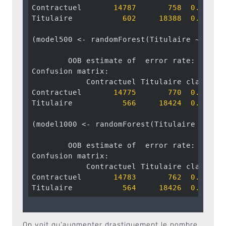
Contractuel       
14787
758
0.04876
Titulaire           
602
18388
0.03170
(model500 <- randomForest(Titulaire ~ ., d
        OOB estimate of  error rate: 
3.87
%

Confusion matrix:

            Contractuel Titulaire class.err
Contractuel       
14775
770
0.04953
Titulaire           
566
18424
0.02980
(model1000 <- randomForest(Titulaire ~ ., 
        OOB estimate of  error rate: 
3.84
%

Confusion matrix:

            Contractuel Titulaire class.err
Contractuel       
14783
762
0.04901
Titulaire           
564
18426
0.02969
On voit qu'augmenter drastiquement le nombre