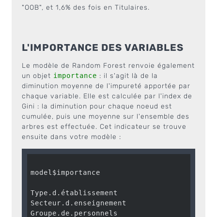
"OOB", et 1,6% des fois en Titulaires.
L'IMPORTANCE DES VARIABLES
Le modèle de Random Forest renvoie également
un objet
importance
: il s'agit là de la
diminution moyenne de l'impureté apportée par
chaque variable. Elle est calculée par l'index de
Gini : la diminution pour chaque noeud est
cumulée, puis une moyenne sur l'ensemble des
arbres est effectuée. Cet indicateur se trouve
ensuite dans votre modèle :
model$importance

                                     MeanDe
Type.d.établissement                      
Secteur.d.enseignement                    
Groupe.de.personnels                      