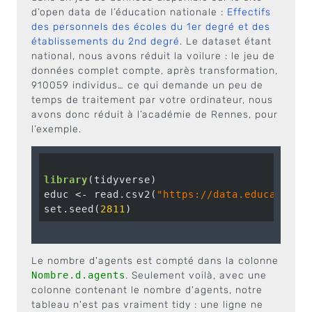
d’open data de l’éducation nationale :
Effectifs
des personnels des écoles du 1er degré et des
établissements du 2nd degré
. Le dataset étant
national, nous avons réduit la voilure : le jeu de
données complet compte, après transformation,
910059 individus… ce qui demande un peu de
temps de traitement par votre ordinateur, nous
avons donc réduit à l’académie de Rennes, pour
l’exemple.
library
(tidyverse)

educ <- read.csv2(
"https://data.education.
set.seed(
2811
Le nombre d'agents est compté dans la colonne
Nombre.d.agents
. Seulement voilà, avec une
colonne contenant le nombre d'agents, notre
tableau n'est pas vraiment tidy : une ligne ne