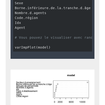
Sexe                                      
Borne.inférieure.de.la.tranche.d.âge      
Nombre.d.agents                           
Code.région                               
Idx                                       
Agent                                     
# Vous pouvez le visualiser avec randomFor