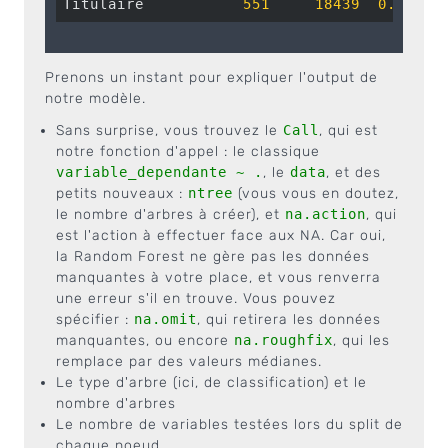
Titulaire           
551
18439
0.02901
Prenons un instant pour expliquer l'output de
notre modèle.
Sans surprise, vous trouvez le
Call
, qui est
notre fonction d'appel : le classique
variable_dependante ~ .
, le
data
, et des
petits nouveaux :
ntree
(vous vous en doutez,
le nombre d'arbres à créer), et
na.action
, qui
est l'action à effectuer face aux NA. Car oui,
la Random Forest ne gère pas les données
manquantes à votre place, et vous renverra
une erreur s'il en trouve. Vous pouvez
spécifier :
na.omit
, qui retirera les données
manquantes, ou encore
na.roughfix
, qui les
remplace par des valeurs médianes.
Le type d'arbre (ici, de classification) et le
nombre d'arbres
Le nombre de variables testées lors du split de
chaque noeud