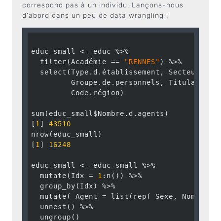
correspond pas à un individu. Lançons-nous
d'abord dans un peu de data wrangling :
educ_small <- educ %>%

  filter(Académie == 
"RENNES"
) %>%

  select(Type.d.établissement, Secteur.d.en
         Groupe.de.personnels, Titulaire, S
         Code.région)

sum(educ_small$Nombre.d.agents)

[
1
] 
43510
nrow(educ_small)

[
1
] 
16248
educ_small <- educ_small %>% 

  mutate(Idx = 
1
:n()) %>% 

  group_by(Idx) %>%

  mutate( Agent = list(rep( Sexe, Nombre.d.
  unnest() %>%

  ungroup()
