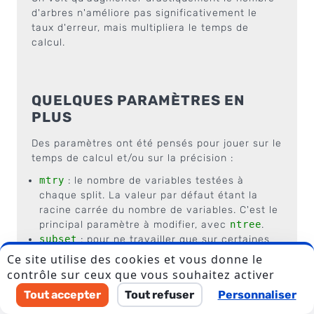
d'arbres n'améliore pas significativement le
taux d'erreur, mais multipliera le temps de
calcul.
QUELQUES PARAMÈTRES EN
PLUS
Des paramètres ont été pensés pour jouer sur le
temps de calcul et/ou sur la précision :
mtry
: le nombre de variables testées à
chaque split. La valeur par défaut étant la
racine carrée du nombre de variables. C'est le
principal paramètre à modifier, avec
ntree
.
subset
: pour ne travailler que sur certaines
parties de votre jeu de données.
Ce site utilise des cookies et vous donne le
replace
: le sampling est-il fait avec ou sans
contrôle sur ceux que vous souhaitez activer
remplacement ?
Tout accepter
Tout refuser
Personnaliser
nodesize
: la taille maximale des noeuds (plus
elle est élevée, plus les arbres seront courts).