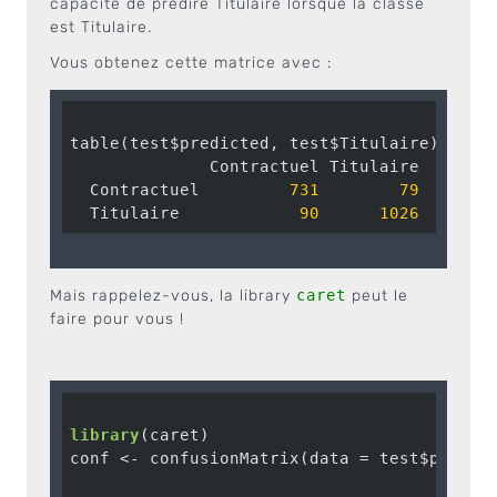
capacité de prédire Titulaire lorsque la classe
est Titulaire.
Vous obtenez cette matrice avec :
table(test$predicted, test$Titulaire) 

              Contractuel Titulaire

  Contractuel         
731
79
  Titulaire            
90
1026
Mais rappelez-vous, la library
caret
peut le
faire pour vous !
library
(caret)

conf <- confusionMatrix(data = test$predict