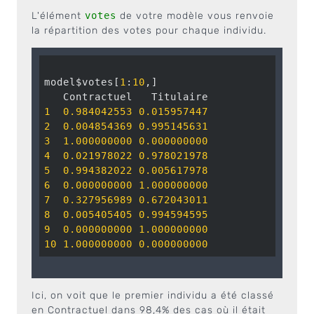
L'élément
votes
de votre modèle vous renvoie
la répartition des votes pour chaque individu.
model$votes[
1
:
10
,]

1
0.984042553
0.015957447
2
0.004854369
0.995145631
3
1.000000000
0.000000000
4
0.021978022
0.978021978
5
0.994382022
0.005617978
6
0.000000000
1.000000000
7
0.327956989
0.672043011
8
0.005405405
0.994594595
9
0.000000000
1.000000000
10
1.000000000
0.000000000
Ici, on voit que le premier individu a été classé
en Contractuel dans 98,4% des cas où il était