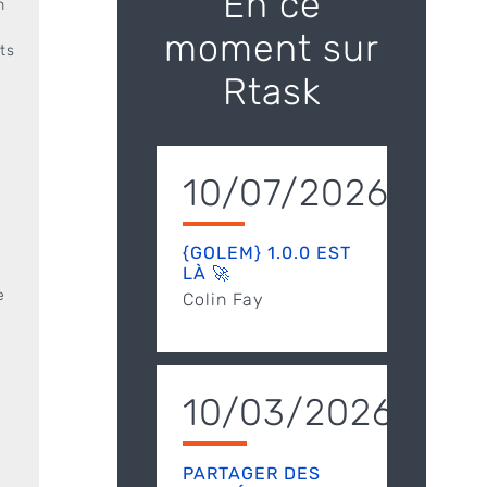
En ce
n
moment sur
ts
Rtask
10/07/2026
{GOLEM} 1.0.0 EST
LÀ 🚀
e
Colin Fay
10/03/2026
PARTAGER DES