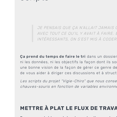
JE PENSAIS QUE ÇA N’ALLAIT JAMAIS
AVEC TOUT CE QU’IL Y AVAIT À FAIRE
INTÉRESSANTS, ON S’EST MIS À CODER
Ça prend du temps de faire le tri
dans un dossier
ni les données, ni les objectifs la façon dont ils s
une bonne vision de la façon de gérer ce genre de p
de vous aider à diriger ces discussions et à structu
Les scripts du projet “Vigie-Chiro” que nous conse
chauves-souris en fonction de variables environn
METTRE À PLAT LE FLUX DE TRAVA