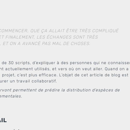
 COMMENCER, QUE ÇA ALLAIT ÊTRE TRÈS COMPLIQUÉ
. ET FINALEMENT, LES ÉCHANGES SONT TRÈS
, ET ON A AVANCÉ PAS MAL DE CHOSES.
 de 30 scripts, d’expliquer à des personnes qui ne connaisse
ont actuellement utilisés, et vers où on veut aller. Quand on a
rojet, c’est plus efficace. L’objet de cet article de blog est
rer un travail collaboratif.
rvont permettent de prédire la distribution d’espèces de
ementales.
IL