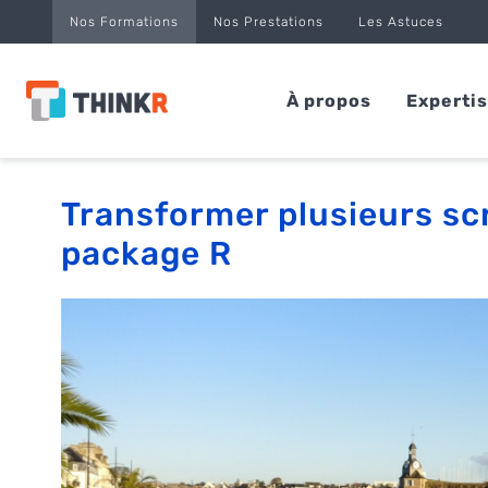
Panneau de gestion des cookies
Nos Formations
Nos Prestations
Les Astuces
À propos
Experti
Transformer plusieurs scr
package R