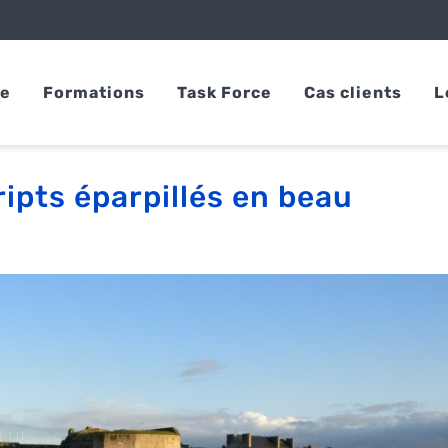
se
Formations
Task Force
Cas clients
L
ipts éparpillés en beau