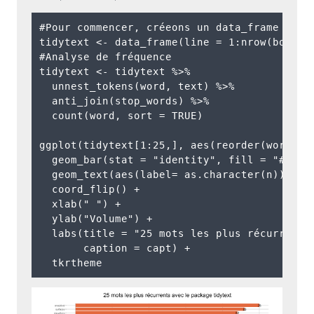
#Pour commencer, créeons un data_frame

tidytext <- data_frame(line = 1:nrow(book), 
#Analyse de fréquence 

tidytext <- tidytext %>%

  unnest_tokens(word, text) %>%

  anti_join(stop_words) %>%

  count(word, sort = TRUE) 

ggplot(tidytext[1:25,], aes(reorder(word, n)
  geom_bar(stat = "identity", fill = "#E3693
  geom_text(aes(label= as.character(n)), che
  coord_flip() + 

  xlab(" ") + 

  ylab("Volume") + 

  labs(title = "25 mots les plus récurrents 
       caption = capt) + 
