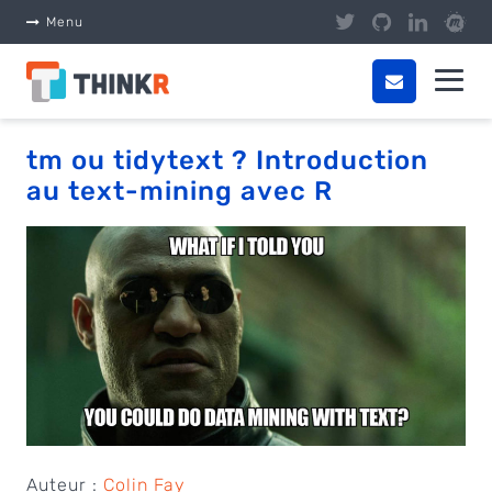
Panneau de gestion des cookies
Menu
tm ou tidytext ? Introduction
au text-mining avec R
Auteur :
Colin Fay