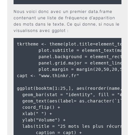
Nous voici donc avec un premier data.frame
contenant une liste de fréquence d’apparition
des mots dans le texte. Ce qui donne, si nous le
visualisons avec ggplot :
tkrtheme <- theme(plot.title=element_text(ma
        plot.subtitle = element_text(margin=
        panel.background = element_rect(fill
        panel.grid.major = element_line(colo
        plot.margin = margin(20,50,20,50)) 

capt <- "www.thinkr.fr"

ggplot(booktm[1:25,], aes(reorder(name, `1`)
  geom_bar(stat = "identity", fill = "#E3693
  geom_text(aes(label= as.character(`1`)), c
  coord_flip() + 

  xlab(" ") + 

  ylab("Volume") + 

  labs(title = "25 mots les plus récurrents 
       caption = capt) + 
