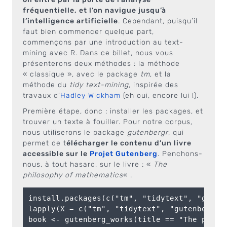
fréquentielle, et l’on navigue jusqu’à
l’intelligence artificielle
. Cependant, puisqu’il
faut bien commencer quelque part,
commençons par une introduction au text-
mining avec R. Dans ce billet, nous vous
présenterons deux méthodes : la méthode
« classique », avec le package
tm
, et la
méthode du
tidy text-mining
, inspirée des
travaux d’
Hadley Wickham
(eh oui, encore lui !).
Première étape, donc : installer les packages, et
trouver un texte à fouiller. Pour notre corpus,
nous utiliserons le package
gutenbergr
, qui
permet de t
élécharger le contenu d’un livre
accessible sur le
Projet Gutenberg
. Penchons-
nous, à tout hasard, sur le livre : «
The
philosophy of mathematics
« .
install.packages(c("tm", "tidytext", "gutenb
lapply(X = c("tm", "tidytext", "gutenbergr"
book <- gutenberg_works(title == "The philos