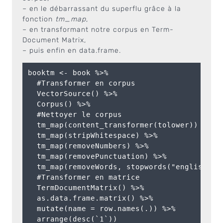
– en le débarrassant du superflu grâce à la
fonction
tm_map
,
– en transformant notre corpus en Term-
Document Matrix,
– puis enfin en data.frame.
booktm <- book %>%

  #Transformer en corpus

  VectorSource() %>%

  Corpus() %>% 

  #Nettoyer le corpus

  tm_map(content_transformer(tolower)) %>%

  tm_map(stripWhitespace) %>%

  tm_map(removeNumbers) %>%

  tm_map(removePunctuation) %>%

  tm_map(removeWords, stopwords("english")) 
  #Transformer en matrice 

  TermDocumentMatrix() %>%

  as.data.frame.matrix() %>%

  mutate(name = row.names(.)) %>%
