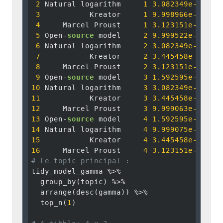
2
 Natural logarithm     
1
3.082349e-05
3
           Kreator     
1
9.998966e-01
4
     Marcel Proust     
1
3.123151e-05
5
 Open-
source
 model     
2
9.999522e-01
6
 Natural logarithm     
2
3.082349e-05
7
           Kreator     
2
3.445458e-05
8
     Marcel Proust     
2
3.123151e-05
9
 Open-
source
 model     
3
1.592595e-05
10
 Natural logarithm     
3
3.082349e-05
11
           Kreator     
3
3.445458e-05
12
     Marcel Proust     
3
9.999063e-01
13
 Open-
source
 model     
4
1.592595e-05
14
 Natural logarithm     
4
9.999075e-01
15
           Kreator     
4
3.445458e-05
16
     Marcel Proust     
4
3.123151e-05
# Le topic principal : 
tidy_model_gamma %>% 

  group_by(topic) %>% 

  arrange(desc(gamma)) %>% 

  top_n(
1
) 
