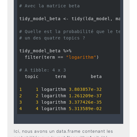
# Avec la matrice beta
tidy_model_beta <- tidy(lda_model, matrix 
# Quelle est la probabilité que le terme l
# un des quatre topics ? 
tidy_model_beta %>% 

  filter(term == 
"logarithm"
)

# A tibble: 4 x 3
  topic      term         beta

1
1
 logarithm 
3.803857e-32
2
2
 logarithm 
1.261209e-37
3
3
 logarithm 
3.377426e-35
4
4
 logarithm 
5.313589e-02
Ici, nous avons un data.frame contenant les