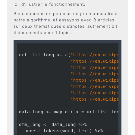
ici, d'illustrer le fonctionnement.
Bien, donnons un peu plus de grain à moudre à
notre algorithme, et essayons avec 8 articles
sur deux thématiques distinctes, autrement dit
4 documents pour 1 topic.
url_list_long <- c(
"https://en.wikipedia.o
"https://en.wikipedia.o
"https://en.wikipedia.o
"https://en.wikipedia.o
"https://en.wikipedia.o
"https://en.wikipedia.o
"https://en.wikipedia.o
"https://en.wikipedia.o
data_long <- map_df(.x = url_list_long, .f 
dtm_long <- data_long %>%

  unnest_tokens(word, text) %>%
