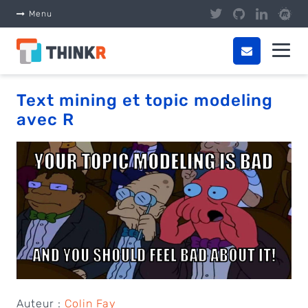
Panneau de gestion des cookies
Menu
Text mining et topic modeling
avec R
Auteur :
Colin Fay