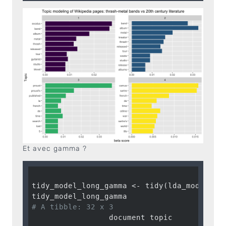
Et avec gamma ?
tidy_model_long_gamma <- tidy(lda_model_lo
# A tibble: 32 x 3
                 document topic        gamm