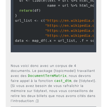
  df <- tibble(text = url %>% html_nodes(
"
               name = url %>% html_nodes(
"
return
(df)

}

url_list <- c(
"https://en.wikipedia.org/wi
"https://en.wikipedia.org/wi
"https://en.wikipedia.org/wi
"https://en.wikipedia.org/wi
Nous voici donc avec un corpus de 4
documents. Le package {topicmodel} travaillant
avec des
DocumentTermMatrix
, nous devons
faire appel à la fonction
cast_dtm
, de {tidytext}.
(Si vous avez besoin de vous rafraîchir la
mémoire sur tidytext, nous vous conseillons de
relire les deux billets que nous avons cités dans
l'introduction ;))