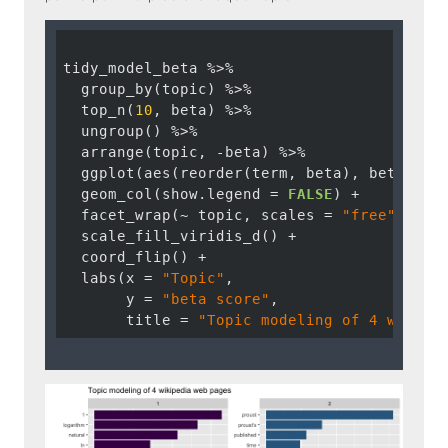
tidy_model_beta %>%

  group_by(topic) %>%

  top_n(
10
, beta) %>%

  ungroup() %>%

  arrange(topic, -beta) %>%

  ggplot(aes(reorder(term, beta), beta, fil
  geom_col(show.legend = 
FALSE
) +

  facet_wrap(~ topic, scales = 
"free"
) +

  scale_fill_viridis_d() + 

  coord_flip() + 

  labs(x = 
"Topic"
, 

       y = 
"beta score"
, 

       title = 
"Topic modeling of 4 wikipe