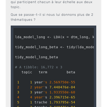
qui participent chacun à leur échelle aux deux
topic.
Que se passe-t-il si nous lui donnons plus de 2
thématiques ?
lda_model_long <- LDA(x = dtm_long, k = 
4
,
tidy_model_long_beta <- tidy(lda_model_lon
tidy_model_long_beta

# A tibble: 16,772 x 3
   topic   term         beta

1
1
 year
's 2.569750e-55

 2     2 year'
s 
7.440476e-04
3
3
 year
's 1.933550e-60

 4     4 year'
s 
2.396715e-65
5
1
 trache 
1.793795e-54