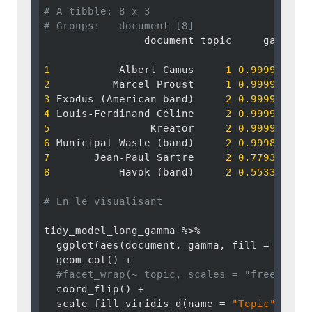
# A tibble: 8 x 3
# Groups:   document [8]
                document topic     gamma

1
           Albert Camus     
1
0.9999793
2
          Marcel Proust     
1
0.9999618
3
 Exodus (American band)     
2
0.9999730
4
 Louis-Ferdinand Céline     
2
0.9999663
5
                Kreator     
2
0.9999578
6
 Municipal Waste (band)     
2
0.9998634
7
       Jean-Paul Sartre     
2
0.7793697
8
           Havok (band)     
2
0.5533863
# En le visualisant 
tidy_model_long_gamma %>%

  ggplot(aes(document, gamma, fill = factor
  geom_col() +

#facet_wrap(~ topic, scales = "free") +
  coord_flip() + 

  scale_fill_viridis_d(name = 
"Topic"
) +
