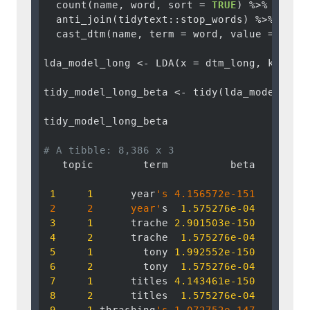
  count(name, word, sort = 
TRUE
) %>%

  anti_join(tidytext::stop_words) %>%

  cast_dtm(name, term = word, value = n)

lda_model_long <- LDA(x = dtm_long, k = 
2
,
tidy_model_long_beta <- tidy(lda_model_lon
tidy_model_long_beta

# A tibble: 8,386 x 3
   topic        term          beta

1
1
      year
's 4.156572e-151

 2     2      year'
s  
1.575276e-04
3
1
      trache 
2.901503e-150
4
2
      trache  
1.575276e-04
5
1
        tony 
1.992552e-150
6
2
        tony  
1.575276e-04
7
1
      titles 
4.143461e-150
8
2
      titles  
1.575276e-04
9
1
 thrashing
's 1.072752e-147
