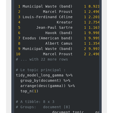
1
 Municipal Waste (band)     
1
8.921420e-
2
          Marcel Proust     
1
2.496750e-
3
 Louis-Ferdinand Céline     
1
2.201440e-
4
                Kreator     
1
2.754419e-
5
       Jean-Paul Sartre     
1
1.167548e-
6
           Havok (band)     
1
9.998127e-
7
 Exodus (American band)     
1
9.999470e-
8
           Albert Camus     
1
1.354211e-
9
 Municipal Waste (band)     
2
9.997324e-
10
          Marcel Proust     
2
2.496750e-
# ... with 22 more rows
# Le topic principal : 
tidy_model_long_gamma %>% 

  group_by(document) %>% 

  arrange(desc(gamma)) %>% 

  top_n(
1
) 

# A tibble: 8 x 3
# Groups:   document [8]
                document topic     gamma
