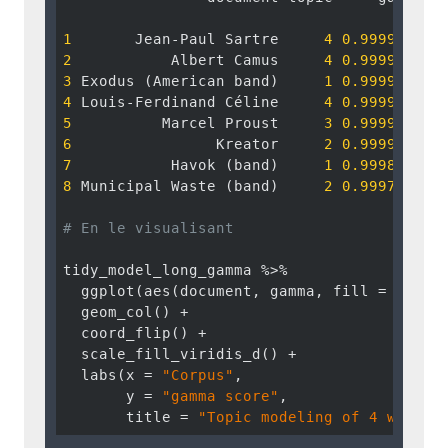
1
       Jean-Paul Sartre     
4
0.9999650
2
           Albert Camus     
4
0.9999594
3
 Exodus (American band)     
1
0.9999470
4
 Louis-Ferdinand Céline     
4
0.9999340
5
          Marcel Proust     
3
0.9999251
6
                Kreator     
2
0.9999174
7
           Havok (band)     
1
0.9998127
8
 Municipal Waste (band)     
2
0.9997324
# En le visualisant 
tidy_model_long_gamma %>%

  ggplot(aes(document, gamma, fill = factor
  geom_col() +

  coord_flip() + 

  scale_fill_viridis_d() +

  labs(x = 
"Corpus"
, 

       y = 
"gamma score"
, 

       title = 
"Topic modeling of 4 wikipe