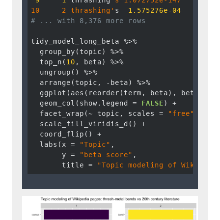
10     2 thrashing'
s  
1.575276e-04
# ... with 8,376 more rows
tidy_model_long_beta %>%

  group_by(topic) %>%

  top_n(
10
, beta) %>%

  ungroup() %>%

  arrange(topic, -beta) %>%

  ggplot(aes(reorder(term, beta), beta, fil
  geom_col(show.legend = 
FALSE
) +

  facet_wrap(~ topic, scales = 
"free"
) +

  scale_fill_viridis_d() +

  coord_flip() + 

  labs(x = 
"Topic"
, 

       y = 
"beta score"
, 

       title = 
"Topic modeling of Wikipedi