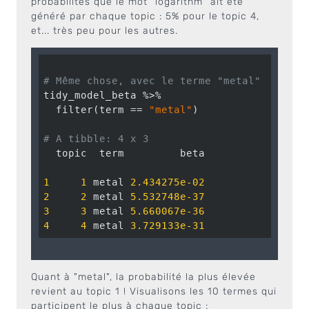
probabilités que le mot "logarithm" ait été
généré par chaque topic : 5% pour le topic 4,
et... très peu pour les autres.
# Même chose, avec le terme "metal"
tidy_model_beta %>% 

  filter(term == 
"metal"
)

# A tibble: 4 x 3
  topic  term         beta

1
1
 metal 
2.434275e-02
2
2
 metal 
5.532748e-37
3
3
 metal 
5.660067e-36
4
4
 metal 
3.729133e-31
Quant à "metal", la probabilité la plus élevée
revient au topic 1 ! Visualisons les 10 termes qui
participent le plus à chaque topic :