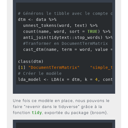
# Générons le tibble avec le compte des mo
dtm <- data %>%

  unnest_tokens(word, text) %>%

  count(name, word, sort = 
TRUE
) %>%

  anti_join(tidytext::stop_words) %>%

#Tranformer en DocumentTermMatrix
  cast_dtm(name, term = word, value = n)

class(dtm)

[
1
] 
"DocumentTermMatrix"
"simple_triple
# Créer le modèle
lda_model <- LDA(x = dtm, k = 
4
, control =
Une fois ce modèle en place, nous pouvons le
faire "revenir dans le tidyverse" grâce à la
fonction
tidy
, exportée du package {broom}.