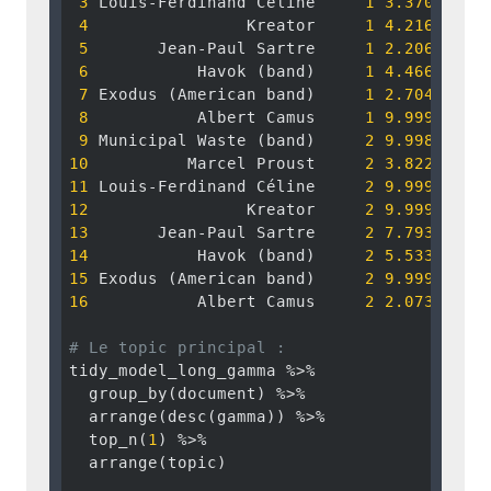
3
 Louis-Ferdinand Céline     
1
3.370056e-
4
                Kreator     
1
4.216601e-
5
       Jean-Paul Sartre     
1
2.206303e-
6
           Havok (band)     
1
4.466137e-
7
 Exodus (American band)     
1
2.704922e-
8
           Albert Camus     
1
9.999793e-
9
 Municipal Waste (band)     
2
9.998634e-
10
          Marcel Proust     
2
3.822138e-
11
 Louis-Ferdinand Céline     
2
9.999663e-
12
                Kreator     
2
9.999578e-
13
       Jean-Paul Sartre     
2
7.793697e-
14
           Havok (band)     
2
5.533863e-
15
 Exodus (American band)     
2
9.999730e-
16
           Albert Camus     
2
2.073066e-
# Le topic principal : 
tidy_model_long_gamma %>% 

  group_by(document) %>% 

  arrange(desc(gamma)) %>% 

  top_n(
1
) %>% 

  arrange(topic)
