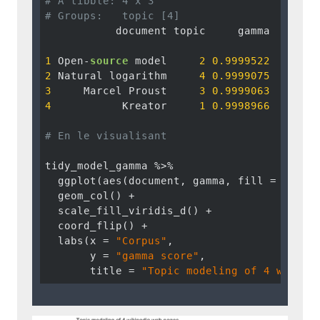
# A tibble: 4 x 3
# Groups:   topic [4]
           document topic     gamma

1
 Open-
source
 model     
2
0.9999522
2
 Natural logarithm     
4
0.9999075
3
     Marcel Proust     
3
0.9999063
4
           Kreator     
1
0.9998966
# En le visualisant 
tidy_model_gamma %>%

  ggplot(aes(document, gamma, fill = factor
  geom_col() +

  scale_fill_viridis_d() +

  coord_flip() + 

  labs(x = 
"Corpus"
, 

       y = 
"gamma score"
, 

       title = 
"Topic modeling of 4 wikipe