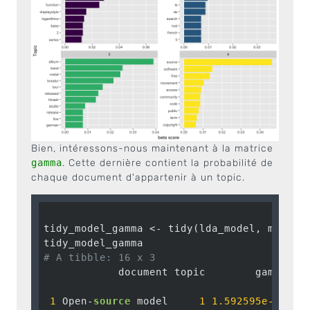
Bien, intéressons-nous maintenant à la matrice
gamma
. Cette dernière contient la probabilité de
chaque document d'appartenir à un topic.
tidy_model_gamma <- tidy(lda_model, matrix
# A tibble: 16 x 3
            document topic        gamma

1
 Open-
source
 model     
1
1.592595e-05