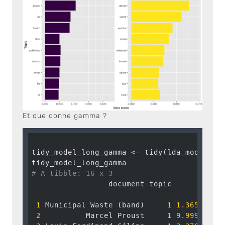
Et que donne gamma ?
tidy_model_long_gamma <- tidy(lda_model_lo
# A tibble: 16 x 3
                 document topic        gamm
1
 Municipal Waste (band)     
1
1.365814e-
2
          Marcel Proust     
1
9.999618e-