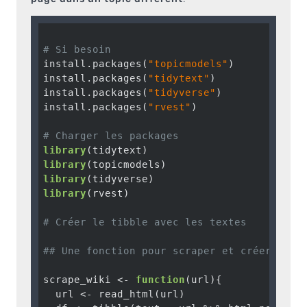
# Si besoin 
install.packages(
"topicmodels"
)

install.packages(
"tidytext"
)

install.packages(
"tidyverse"
)

install.packages(
"rvest"
)

# Charger les packages 
library
library
library
library
(rvest)

# Créer le tibble avec les textes
## Une fonction pour scraper et créer un d
scrape_wiki <- 
function
(url){

  url <- read_html(url)
