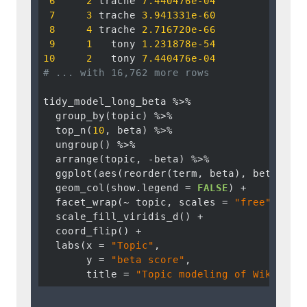
6
2
 trache 
7.440476e-04
7
3
 trache 
3.941331e-60
8
4
 trache 
2.716720e-66
9
1
   tony 
1.231878e-54
10
2
   tony 
7.440476e-04
# ... with 16,762 more rows
tidy_model_long_beta %>%

  group_by(topic) %>%

  top_n(
10
, beta) %>%

  ungroup() %>%

  arrange(topic, -beta) %>%

  ggplot(aes(reorder(term, beta), beta, fil
  geom_col(show.legend = 
FALSE
) +

  facet_wrap(~ topic, scales = 
"free"
) +

  scale_fill_viridis_d() +

  coord_flip() + 

  labs(x = 
"Topic"
, 

       y = 
"beta score"
, 

       title = 
"Topic modeling of Wikipedi