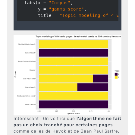
  labs(x = 
"Corpus"
, 

       y = 
"gamma score"
, 

       title = 
"Topic modeling of 4 wikipe
Intéressant ! On voit ici que
l'algorithme ne fait
pas un choix tranché pour certaines pages
,
comme celles de Havok et de Jean Paul Sartre,