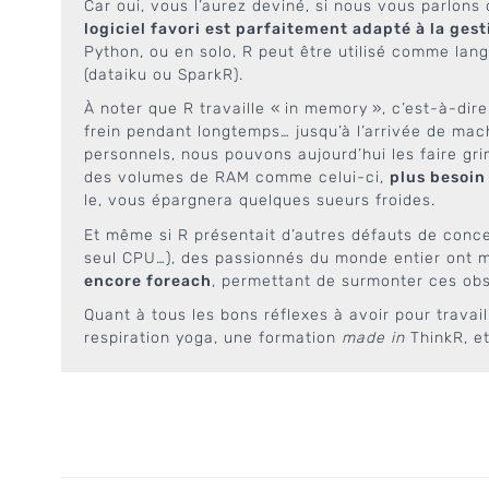
Car oui, vous l’aurez deviné, si nous vous parlons 
logiciel favori est parfaitement adapté à la ges
Python, ou en solo, R peut être utilisé comme lan
(dataiku ou SparkR).
À noter que R travaille « in memory », c’est-à-dir
frein pendant longtemps… jusqu’à l’arrivée de mac
personnels, nous pouvons aujourd’hui les faire gr
des volumes de RAM comme celui-ci,
plus besoin
le, vous épargnera quelques sueurs froides.
Et même si R présentait d’autres défauts de conce
seul CPU…), des passionnés du monde entier ont 
encore foreach
, permettant de surmonter ces obs
Quant à tous les bons réflexes à avoir pour travail
respiration yoga, une formation
made in
ThinkR, et