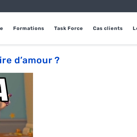
se
Formations
Task Force
Cas clients
L
oire d’amour ?