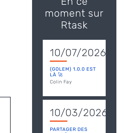
En ce
moment sur
Rtask
10/07/2026
{GOLEM} 1.0.0 EST
LÀ 🚀
Colin Fay
10/03/2026
PARTAGER DES