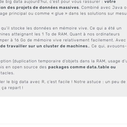
de big data aujourd’hui, c’est pour vous rassurer :
votre
tion des projets de données massives
. Combiné avec Java o
gage principal ou comme « glue » dans les solutions sur mesu
e qu’il stocke les données en mémoire vive. Ce qui a été un
hines atteignant les 1 To de RAM. Quant à nos ordinateurs
imper à 16 Go de mémoire vive relativement facilement. Avec
 de travailler sur un cluster de machines
… Ce qui, avouons-
ption (duplication temporaire d’objets dans la RAM, usage d’
mis en open source des
packages comme data.table ou
tacles.
ler le big data avec R, c’est facile ! Notre astuce : un peu de
 ça repart !