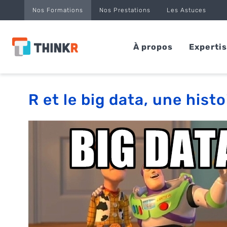
Panneau de gestion des cookies
Nos Formations
Nos Prestations
Les Astuces
À propos
Experti
R et le big data, une hist