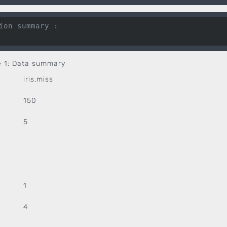
ion summary :
e 1:
Data summary
iris.miss
150
5
1
4