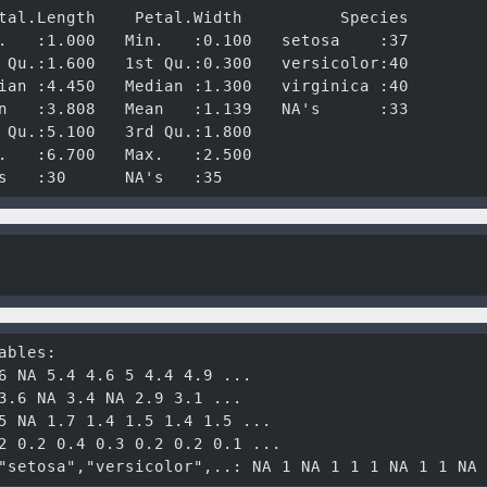
tal.Length    Petal.Width          Species  

.   :1.000   Min.   :0.100   setosa    :37  

 Qu.:1.600   1st Qu.:0.300   versicolor:40  

ian :4.450   Median :1.300   virginica :40  

n   :3.808   Mean   :1.139   NA's      :33  

 Qu.:5.100   3rd Qu.:1.800                  

.   :6.700   Max.   :2.500                  

s   :30      NA's   :35
bles:

6 NA 5.4 4.6 5 4.4 4.9 ...

3.6 NA 3.4 NA 2.9 3.1 ...

5 NA 1.7 1.4 1.5 1.4 1.5 ...

2 0.2 0.4 0.3 0.2 0.2 0.1 ...

"setosa","versicolor",..: NA 1 NA 1 1 1 NA 1 1 NA 