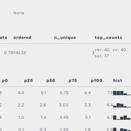
None
ate
ordered
n_unique
top_counts
ver: 40, vir: 40,
0.78
FALSE
3
set: 37
p0
p25
p50
p75
p100
hist
3
4.4
5.1
5.75
6.4
7.9
▇▇▇▃▁
2
2.2
2.8
3.00
3.3
4.4
▃▇▆▂▁
4
1.0
1.6
4.45
5.1
6.7
▇▁▅▇▃
6
0.1
0.3
1.30
1.8
2.5
▇▂▆▅▃