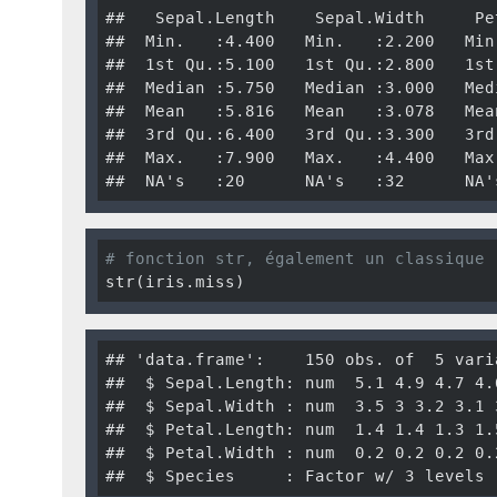
##   Sepal.Length    Sepal.Width     Pe
##  Min.   :4.400   Min.   :2.200   Min
##  1st Qu.:5.100   1st Qu.:2.800   1st
##  Median :5.750   Median :3.000   Med
##  Mean   :5.816   Mean   :3.078   Mea
##  3rd Qu.:6.400   3rd Qu.:3.300   3rd
##  Max.   :7.900   Max.   :4.400   Max
##  NA's   :20      NA's   :32      NA'
# fonction str, également un classique
str(iris.miss)
## 'data.frame':    150 obs. of  5 varia
##  $ Sepal.Length: num  5.1 4.9 4.7 4.
##  $ Sepal.Width : num  3.5 3 3.2 3.1 
##  $ Petal.Length: num  1.4 1.4 1.3 1.
##  $ Petal.Width : num  0.2 0.2 0.2 0.
##  $ Species     : Factor w/ 3 levels 