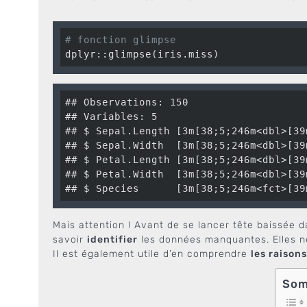
# fonction glimpse
dplyr::glimpse(iris.miss)
## Observations: 150

## Variables: 5

## $ Sepal.Length [3m[38;5;246m<dbl>[39
## $ Sepal.Width  [3m[38;5;246m<dbl>[39
## $ Petal.Length [3m[38;5;246m<dbl>[39
## $ Petal.Width  [3m[38;5;246m<dbl>[39
## $ Species      [3m[38;5;246m<fct>[39
Mais attention ! Avant de se lancer tête baissée d
savoir
identifier
les données manquantes. Elles ne 
Il est également utile d’en comprendre
les raisons
Som