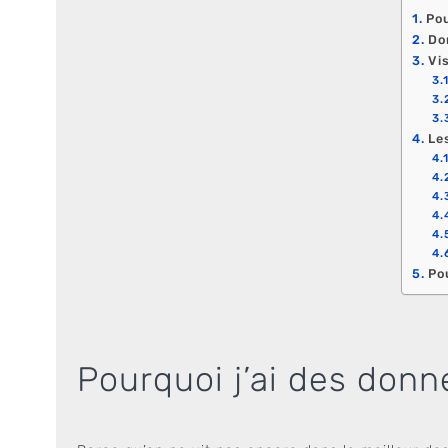
Pou
Do
Vi
Le
Po
Pourquoi j’ai des don