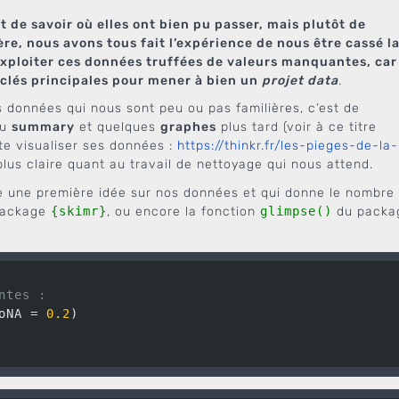
nt de savoir où elles ont bien pu passer, mais plutôt de
re, nous avons tous fait l’expérience de nous être cassé l
exploiter ces données truffées de valeurs manquantes, car
clés principales pour mener à bien un
projet data
.
 données qui nous sont peu ou pas familières, c’est de
au
summary
et quelques
graphes
plus tard (voir à ce titre
ite visualiser ses données :
https://thinkr.fr/les-pieges-de-la-
plus claire quant au travail de nettoyage qui nous attend.
ire une première idée sur nos données et qui donne le nombre
ackage
{skimr}
, ou encore la fonction
glimpse()
du packa
ntes :
oNA = 
0.2