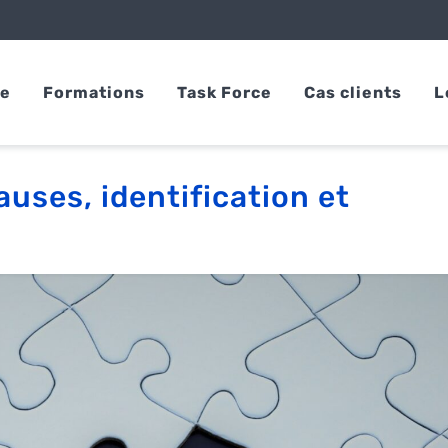
se
Formations
Task Force
Cas clients
L
ses, identification et