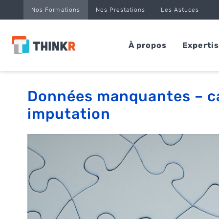
Panneau de gestion des cookies
Nos Formations
Nos Prestations
Les Astuces
À propos
Experti
Données manquantes – cau
imputation