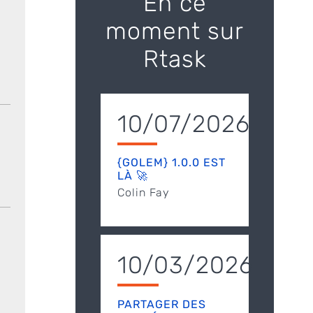
En ce
moment sur
Rtask
10/07/2026
{GOLEM} 1.0.0 EST
LÀ 🚀
Colin Fay
10/03/2026
PARTAGER DES