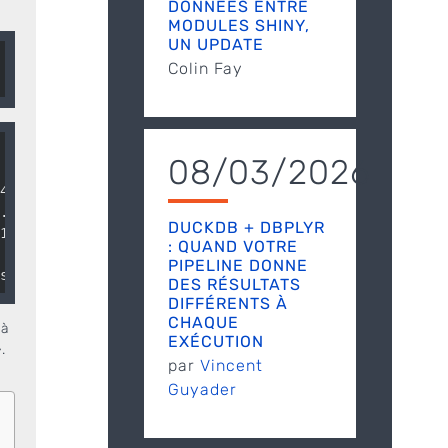
DONNÉES ENTRE
MODULES SHINY,
UN UPDATE
Colin Fay
08/03/2026
4.9, 5.4, 4.8, 4.8, NA, 5.…

.1, 3.7, 3.4, 3.0, 3.0, 4.…

DUCKDB + DBPLYR
1.5, NA, 1.6, NA, NA, 1.2,…

: QUAND VOTRE
 0.1, 0.2, NA, NA, 0.1, 0.…

PIPELINE DONNE
setosa, setosa, NA, setosa…
DES RÉSULTATS
DIFFÉRENTS À
CHAQUE
jà
EXÉCUTION
.
par
Vincent
Guyader