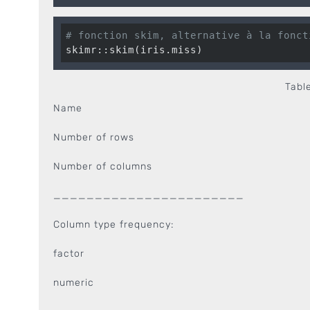
# fonction skim, alternative à la fonct
skimr::skim(iris.miss)
Tabl
Name
Number of rows
Number of columns
_______________________
Column type frequency:
factor
numeric