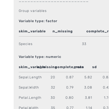
________________________
Group variables
Variable type: factor
skim_variable
n_missing
complete_r
Species
33
Variable type: numeric
skim_variable
n_missing
complete_rate
mean
sd
Sepal.Length
20
0.87
5.82
0.8
Sepal.Width
32
0.79
3.08
0.4
Petal.Length
30
0.80
3.81
1.7
Petal.Width
35
0.77
1.14
0.7