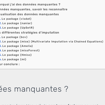
rquoi j’ai des données manquantes ?
nnées manquantes, savoir les reconnaître
sualisation des données manquantes
Le package {visdat}
Le package {naniar}
Le package {UpSetR}
s différentes stratégies d’imputation
Le package {bcv}
Le package {mice} (Multivariate Imputation via Chained Equations)
Le package {Amelia}
Le package {missForest}
Le package {Hmisc}
Le package {mi}
ur conclure :
nées manquantes ?