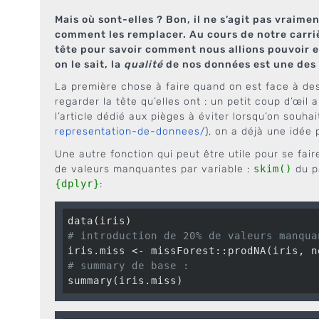
Mais où sont-elles ? Bon, il ne s’agit pas vraime
comment les remplacer. Au cours de notre carriè
tête pour savoir comment nous allions pouvoir 
on le sait, la
qualité
de nos données est une des 
La première chose à faire quand on est face à des
regarder la tête qu’elles ont : un petit coup d’œil 
l’article dédié aux pièges à éviter lorsqu’on souha
representation-de-donnees/
), on a déjà une idée 
Une autre fonction qui peut être utile pour se fa
de valeurs manquantes par variable :
skim()
du p
{dplyr}
:
# introduction de 20% de valeurs manqua
iris.miss <- missForest::prodNA(iris, n
# summary de base :
summary(iris.miss)