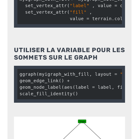
  set_vertex_attr(
"label"
 , value = c(
"Ori
  set_vertex_attr(
"fill"
 ,

                  value = terrain.colors(
6
UTILISER LA VARIABLE POUR LES
SOMMETS SUR LE GRAPH
ggraph(myigraph_with_fill, layout = 
"igrap
geom_edge_link() +

geom_node_label(aes(label = label, fill = f
scale_fill_identity()