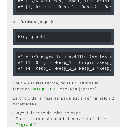
## + 6/6 vertices, named, from ac441fc:

## [1] Origin   Resp_1   Resp_2   Resp_1_1
et d’
arêtes
(edges):
E(myigraph)
## + 5/5 edges from ac441fc (vertex names):
## [1] Origin->Resp_1   Origin->Resp_2   Re
## [4] Resp_1->Resp_1_2 Resp_2->Resp_2_1
Pour visualiser l’arbre, nous utiliserons la
fonction
ggraph()
du package {ggraph}
Le choix de la mise en page est à définir selon 2
paramètres:
layout: le type de mise en page.
Pour un arbre standard, il convient d’utiliser
"igraph"
.