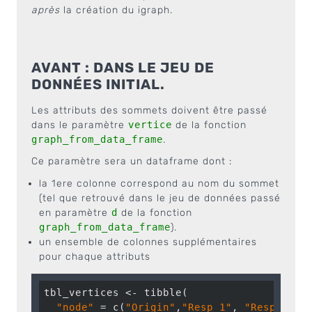
après
la création du igraph.
AVANT : DANS LE JEU DE
DONNÉES INITIAL.
Les attributs des sommets doivent être passé
dans le paramètre
vertice
de la fonction
graph_from_data_frame
.
Ce paramètre sera un dataframe dont :
la 1ere colonne correspond au nom du sommet
(tel que retrouvé dans le jeu de données passé
en paramètre
d
de la fonction
graph_from_data_frame
).
un ensemble de colonnes supplémentaires
pour chaque attributs
tbl_vertices <- tibble(

"node"
 = c(
"Origin"
,
"Resp_1"
, 
"Resp_2"
,
"