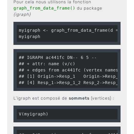
Pour cela nous utilisons la fonction
graph_from_data_frame()
du package
{igraph}
myigraph <- graph_from_data_frame(d = tbl_e
myigraph
## IGRAPH ac441fc DN-- 6 5 -- 

## + attr: name (v/c)

## + edges from ac441fc (vertex names):

## [1] Origin->Resp_1   Origin->Resp_2   Re
## [4] Resp_1->Resp_1_2 Resp_2->Resp_2_1
L’igraph est composé de
sommets
(vertices) :
V(myigraph)