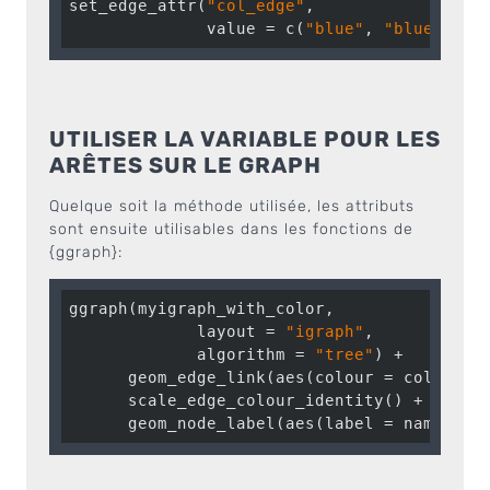
set_edge_attr(
"col_edge"
, 

              value = c(
"blue"
, 
"blue"
,
"re
UTILISER LA VARIABLE POUR LES
ARÊTES SUR LE GRAPH
Quelque soit la méthode utilisée, les attributs
sont ensuite utilisables dans les fonctions de
{ggraph}:
ggraph(myigraph_with_color, 

             layout = 
"igraph"
, 

             algorithm = 
"tree"
) +

      geom_edge_link(aes(colour = col_edge)
      scale_edge_colour_identity() +

      geom_node_label(aes(label = name))