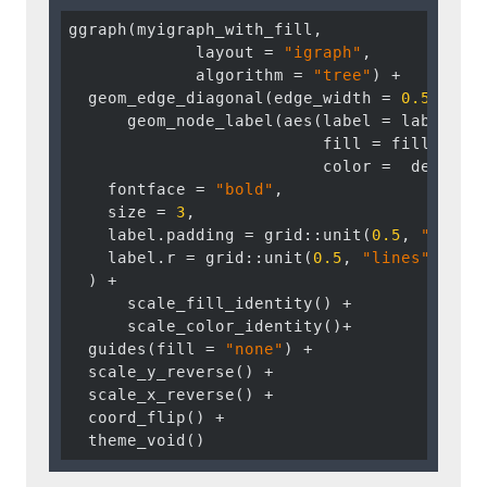
ggraph(myigraph_with_fill, 

             layout = 
"igraph"
, 

             algorithm = 
"tree"
) +

  geom_edge_diagonal(edge_width = 
0.5
) +

      geom_node_label(aes(label = label, 

                          fill = fill,

                          color =  define_c
    fontface = 
"bold"
,

    size = 
3
,

    label.padding = grid::unit(
0.5
, 
"lines
    label.r = grid::unit(
0.5
, 
"lines"
)

  ) +

      scale_fill_identity() +

      scale_color_identity()+

  guides(fill = 
"none"
) +

  scale_y_reverse() +

  scale_x_reverse() +

  coord_flip() +

  theme_void()