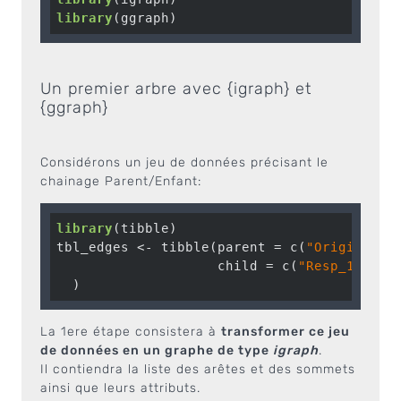
library
(ggraph)
Un premier arbre avec {igraph} et
{ggraph}
Considérons un jeu de données précisant le
chainage Parent/Enfant:
library
(tibble)

tbl_edges <- tibble(parent = c(
"Origin"
, 
"
                    child = c(
"Resp_1"
, 
"R
  )
La 1ere étape consistera à
transformer ce jeu
de données en un graphe de type
igraph
.
Il contiendra la liste des arêtes et des sommets
ainsi que leurs attributs.