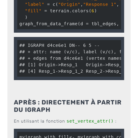
"label"
 = c(
"Origin"
,
"Response 1"
, 
"Resp
"fill"
 = terrain.colors(
6
)

  )

graph_from_data_frame(d = tbl_edges, verti
## IGRAPH d4ce6e1 DN-- 6 5 -- 

## + attr: name (v/c), label (v/c), fill (v
## + edges from d4ce6e1 (vertex names):

## [1] Origin->Resp_1   Origin->Resp_2   Re
## [4] Resp_1->Resp_1_2 Resp_2->Resp_2_1
APRÈS : DIRECTEMENT À PARTIR
DU IGRAPH
En utilisant la fonction
set_vertex_attr()
:
myigraph_with_fill<- myigraph_with_color %>