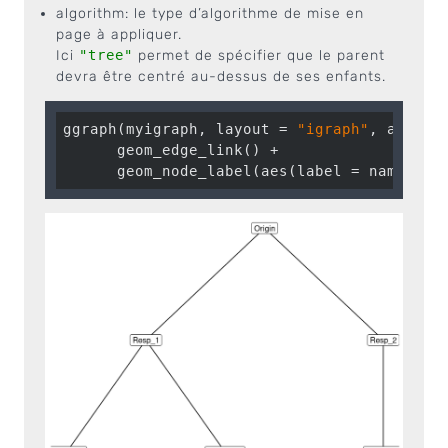
algorithm: le type d’algorithme de mise en
page à appliquer.
Ici
"tree"
permet de spécifier que le parent
devra être centré au-dessus de ses enfants.
ggraph(myigraph, layout = 
"igraph"
, algori
      geom_edge_link() +

      geom_node_label(aes(label = name))