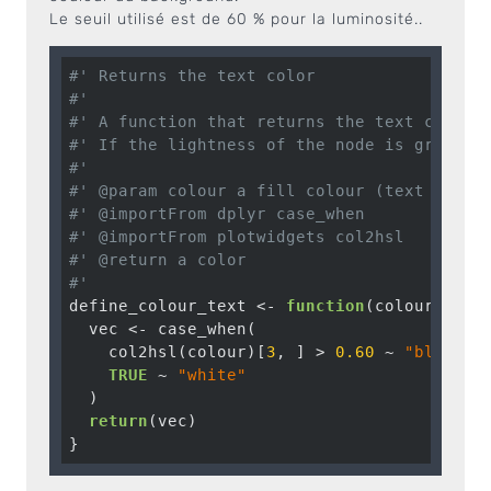
Le seuil utilisé est de 60 % pour la luminosité..
#' Returns the text color
#'
#' A function that returns the text color 
#' If the lightness of the node is greater
#'
#' @param colour a fill colour (text or he
#' @importFrom dplyr case_when
#' @importFrom plotwidgets col2hsl
#' @return a color
#'
define_colour_text <- 
function
(colour) {

  vec <- case_when(

    col2hsl(colour)[
3
, ] > 
0.60
 ~ 
"black"
,

TRUE
 ~ 
"white"
  )

return
(vec)

}