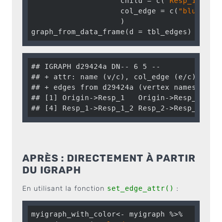
                    child = c(
"Resp_1"
, 
"R
                    col_edge = c(
"blue"
, 
"
                    )

graph_from_data_frame(d = tbl_edges)
## IGRAPH d29424a DN-- 6 5 -- 

## + attr: name (v/c), col_edge (e/c)

## + edges from d29424a (vertex names):

## [1] Origin->Resp_1   Origin->Resp_2   Re
## [4] Resp_1->Resp_1_2 Resp_2->Resp_2_1
APRÈS : DIRECTEMENT À PARTIR
DU IGRAPH
En utilisant la fonction
set_edge_attr()
:
myigraph_with_color<- myigraph %>% 
