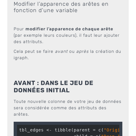
Modifier l’apparence des arêtes en
fonction d’une variable
Pour
modifier l’apparence de chaque arête
(par exemple leurs couleurs), il faut leur ajouter
des attributs.
Cela peut se faire
avant
ou
après
la création du
igraph.
AVANT : DANS LE JEU DE
DONNÉES INITIAL
Toute nouvelle colonne de votre jeu de données
sera considérée comme des attributs des
arêtes.
tbl_edges <- tibble(parent = c(
"Origin"
, 
"