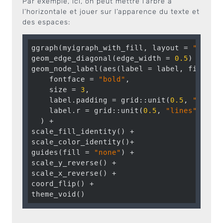
Par exemple, ici, on peut mettre l’arbre à
l’horizontale et jouer sur l’apparence du texte et
des espaces:
ggraph(myigraph_with_fill, layout = 
"igrap
geom_edge_diagonal(edge_width = 
0.5
) +

geom_node_label(aes(label = label, fill = f
    fontface = 
"bold"
,

    size = 
3
,

    label.padding = grid::unit(
0.5
, 
"lines
    label.r = grid::unit(
0.5
, 
"lines"
)

  ) +

scale_fill_identity() +

scale_color_identity()+

guides(fill = 
"none"
) +

scale_y_reverse() +

scale_x_reverse() +

coord_flip() +

theme_void()