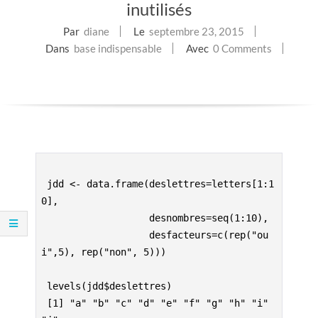
inutilisés
E
Par
diane
Le
septembre 23, 2015
T
Dans
base indispensable
Avec
0 Comments
S
C
R
I
 jdd <- data.frame(deslettres=letters[1:1
0], 
P
                   desnombres=seq(1:10), 
                   desfacteurs=c(rep("ou
T
i",5), rep("non", 5))) 
S
 levels(jdd$deslettres)
 [1] "a" "b" "c" "d" "e" "f" "g" "h" "i" 