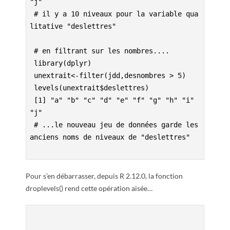
R
"j"
 # il y a 10 niveaux pour la variable qua
litative "deslettres"
 # en filtrant sur les nombres....
 library(dplyr)
 unextrait<-filter(jdd,desnombres > 5)
 levels(unextrait$deslettres)
 [1] "a" "b" "c" "d" "e" "f" "g" "h" "i" 
"j" 
 # ...le nouveau jeu de données garde les 
anciens noms de niveaux de "deslettres"
Pour s’en débarrasser, depuis R 2.12.0, la fonction
droplevels() rend cette opération aisée…