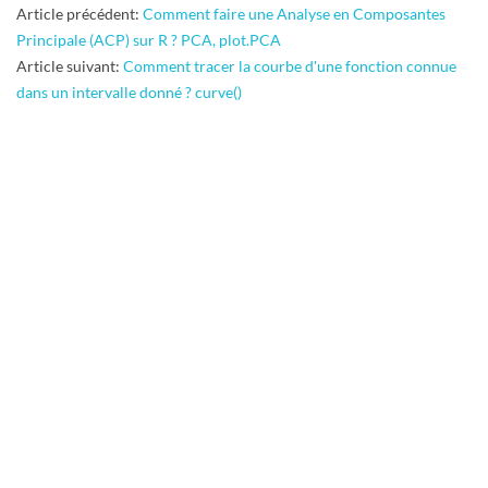
2015-
Article précédent:
Comment faire une Analyse en Composantes
09-
Principale (ACP) sur R ? PCA, plot.PCA
23
Article suivant:
Comment tracer la courbe d'une fonction connue
dans un intervalle donné ? curve()