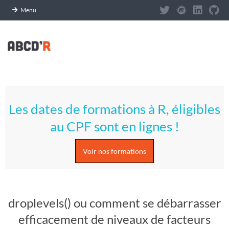
Panneau de gestion des cookies
Menu
Skip
to
content
A
Primary
S
Navigation
Les dates de formations à R, éligibles
Menu
T
au CPF sont en lignes !
U
Voir nos formations
C
E
droplevels() ou comment se débarrasser
S
efficacement de niveaux de facteurs