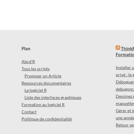
Plan
ThinkR
Formatio
Abcd’R
Installer
Tous les scripts
privé : le
Proposer un Article
Déboguer 
Ressources documentaires
debugonce
Le logiciel R
Dessinez 
Liste des interfaces graphiques
maquettes
Formation au logiciel R
Gérer et 
Contact
une année
Politique de confidentialité
Retour ver