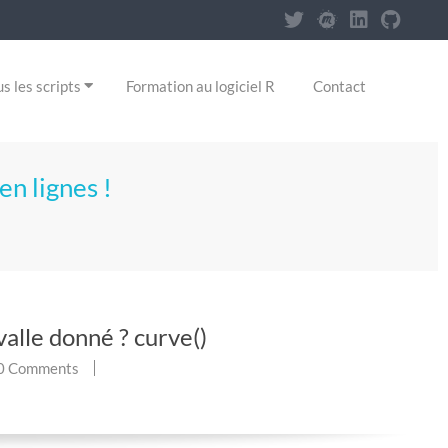
s les scripts
Formation au logiciel R
Contact
en lignes !
alle donné ? curve()
0 Comments