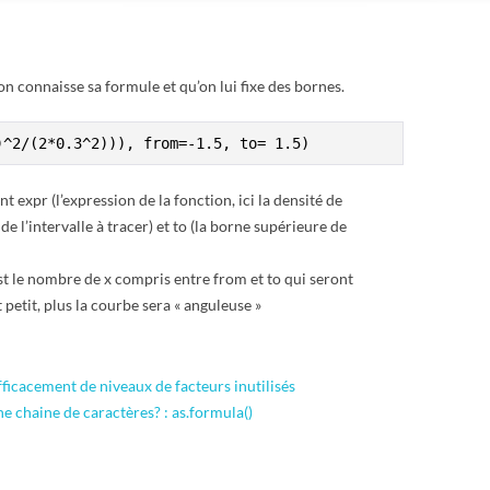
on connaisse sa formule et qu’on lui fixe des bornes.
)^2/(2*0.3^2))), from=-1.5, to= 1.5)
expr (l’expression de la fonction, ici la densité de
de l’intervalle à tracer) et to (la borne supérieure de
est le nombre de x compris entre from et to qui seront
 petit, plus la courbe sera « anguleuse »
ficacement de niveaux de facteurs inutilisés
 chaine de caractères? : as.formula()