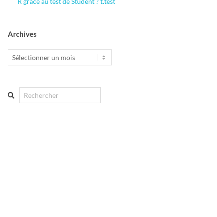
R grâce au test de Student ? t.test
Archives
Archives
Search