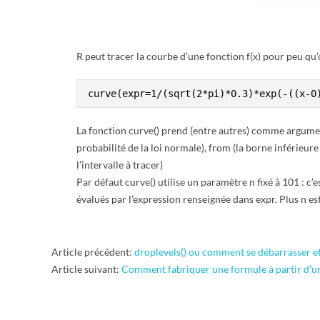
E
T
R peut tracer la courbe d’une fonction f(x) pour peu qu’
S
 curve(expr=1/(sqrt(2*pi)*0.3)*exp(-((x-0
C
La fonction curve() prend (entre autres) comme argument 
R
probabilité de la loi normale), from (la borne inférieure 
l’intervalle à tracer)
I
Par défaut curve() utilise un paramètre n fixé à 101 : c’
évalués par l’expression renseignée dans expr. Plus n est
P
T
2016-
Article précédent:
droplevels() ou comment se débarrasser ef
02-
Article suivant:
Comment fabriquer une formule à partir d’une
S
07