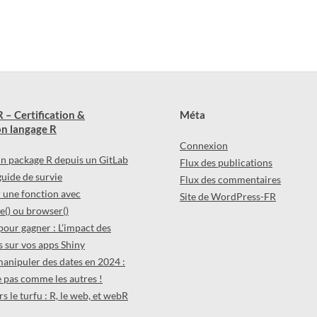
 – Certification &
Méta
n langage R
Connexion
 un package R depuis un GitLab
Flux des publications
 guide de survie
Flux des commentaires
une fonction avec
Site de WordPress-FR
() ou browser()
pour gagner : L’impact des
 sur vos apps Shiny
manipuler des dates en 2024 :
 pas comme les autres !
s le turfu : R, le web, et webR