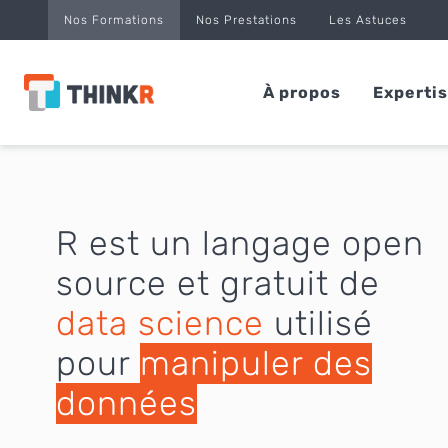
Panneau de gestion des cookies
Nos Formations
Nos Prestations
Les Astuces
À propos
Experti
ThinkR est une société
R est un langage open
composée d’experts,
source et gratuit de
leaders de la
formation
data science
utilisé
R
en France.
pour
manipuler des
données