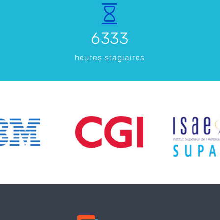
6333
heures stagiaires