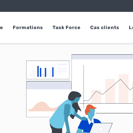
se
Formations
Task Force
Cas clients
L