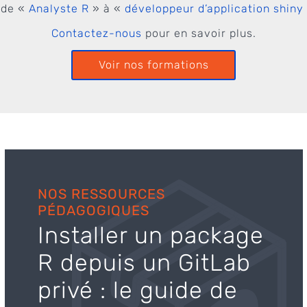
t de «
Analyste R
» à «
développeur d’application shiny
Contactez-nous
pour en savoir plus.
Voir nos formations
NOS RESSOURCES
PÉDAGOGIQUES
Installer un package
R depuis un GitLab
privé : le guide de