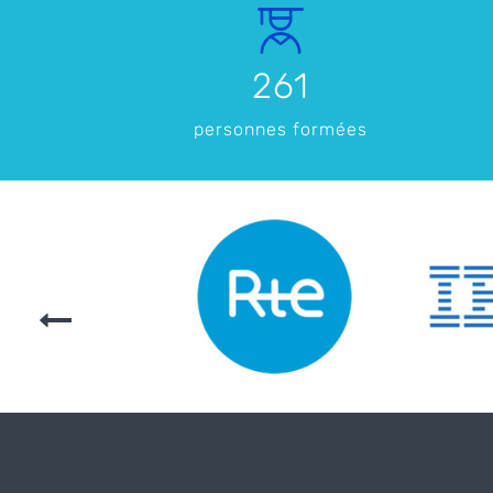
261
personnes formées