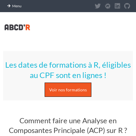
Panneau de gestion des cookies
Menu
Skip
to
content
A
Primary
S
Navigation
Les dates de formations à R, éligibles
Menu
T
au CPF sont en lignes !
U
Voir nos formations
C
E
Comment faire une Analyse en
S
Composantes Principale (ACP) sur R ?