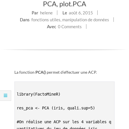
PCA, plot.PCA
E
Par
helene
Le
août 6, 2015
T
Dans
fonctions utiles
,
manipulation de données
Avec
0 Comments
S
C
R
La fonction
PCA()
permet d’effectuer une ACP.
I
P
library(FactoMineR)

T
res_pca <- PCA (iris, quali.sup=5)

S
#On réalise une ACP sur les 4 variables q
uantitatives du jeu de données iris
