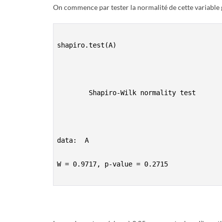
R
On commence par tester la normalité de cette variable g
shapiro.test(A)

        Shapiro-Wilk normality test

data:  A

W = 0.9717, p-value = 0.2715
