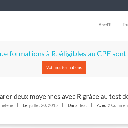
Abcd’R
Tou
de formations à R, éligibles au CPF sont 
Voir nos formations
r deux moyennes avec R grâce au test de 
helene
Le
juillet 20, 2015
Dans
Test
Avec
2 Commen