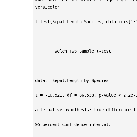
Versicolor.

t.test(Sepal.Length~Species, data=iris[1:1
        Welch Two Sample t-test

data:  Sepal.Length by Species

t = -10.521, df = 86.538, p-value < 2.2e-1
alternative hypothesis: true difference in
95 percent confidence interval:
