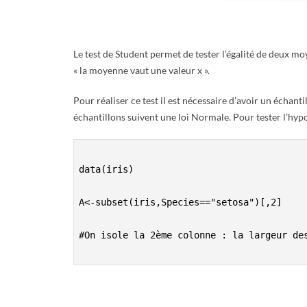
E
T
Le test de Student permet de tester l’égalité de deux m
« la moyenne vaut une valeur x ».
S
Pour réaliser ce test il est nécessaire d’avoir un échant
C
échantillons suivent une loi Normale. Pour tester l’hyp
R
data(iris)

I
A<-subset(iris,Species=="setosa")[,2]

P
#On isole la 2ème colonne : la largeur des
T
S