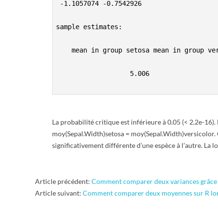
 -1.1057074 -0.7542926

sample estimates:

    mean in group setosa mean in group ver
                   5.006                  
La probabilité critique est inférieure à 0.05 (< 2.2e-16
moy(Sepal.Width)setosa = moy(Sepal.Width)versicolor. C
significativement différente d’une espèce à l’autre. La l
2015-
Article précédent:
Comment comparer deux variances grâce au
07-
Article suivant:
Comment comparer deux moyennes sur R lorsq
20