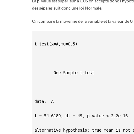
La p-value est supérieur à 0.05 on accepte donc l’hypoth
des sépales suit donc une loi Normale.
On compare la moyenne de la variable et la valeur de 0
t.test(x=A,mu=0.5)

        One Sample t-test

data:  A

t = 54.6189, df = 49, p-value < 2.2e-16

alternative hypothesis: true mean is not e