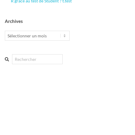
R grâce au test de Student ? t.test
Archives
Archives
Search