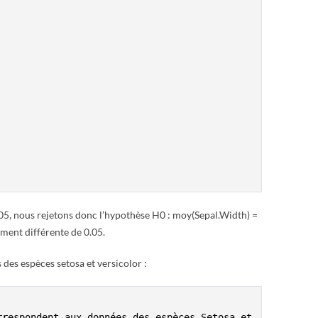
.05, nous rejetons donc l’hypothèse H0 : moy(Sepal.Width) =
ement différente de 0.05.
es espèces setosa et versicolor :
respondent aux données des espèces Setosa et 