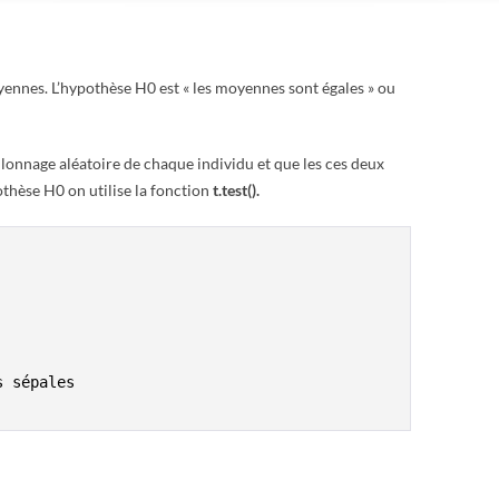
oyennes. L’hypothèse H0 est « les moyennes sont égales » ou
illonnage aléatoire de chaque individu et que les ces deux
othèse H0 on utilise la fonction
t.test().
 sépales
