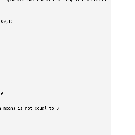
00,])

6

 means is not equal to 0
