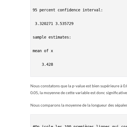
95 percent confidence interval:

 3.320271 3.535729

sample estimates:

mean of x

    3.428

Nous constatons que la p-value est bien supérieure à 0
0.05, la moyenne de cette variable est donc significativ
Nous comparons la moyenne de la longueur des sépales d
#On isole les 100 premières lignes qui cor