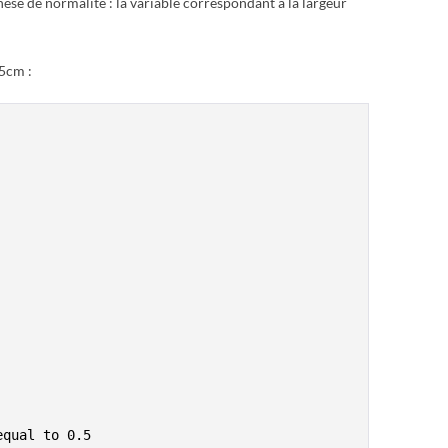
èse de normalité : la variable correspondant à la largeur
.5cm :
qual to 0.5
