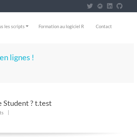
s les scripts
Formation au logiciel R
Contact
en lignes !
Student ? t.test
ts