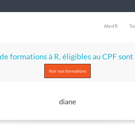
Abcd’R
Tou
de formations à R, éligibles au CPF sont 
Voir nos formations
diane