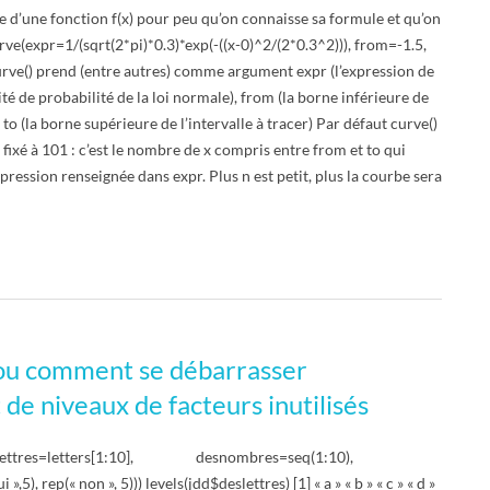
e d’une fonction f(x) pour peu qu’on connaisse sa formule et qu’on
urve(expr=1/(sqrt(2*pi)*0.3)*exp(-((x-0)^2/(2*0.3^2))), from=-1.5,
curve() prend (entre autres) comme argument expr (l’expression de
sité de probabilité de la loi normale), from (la borne inférieure de
et to (la borne supérieure de l’intervalle à tracer) Par défaut curve()
 fixé à 101 : c’est le nombre de x compris entre from et to qui
xpression renseignée dans expr. Plus n est petit, plus la courbe sera
 ou comment se débarrasser
de niveaux de facteurs inutilisés
(deslettres=letters[1:10], desnombres=seq(1:10),
»,5), rep(« non », 5))) levels(jdd$deslettres) [1] « a » « b » « c » « d »