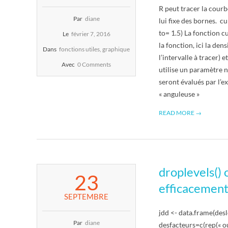
R
R peut tracer la courb
Par
diane
lui fixe des bornes. c
to= 1.5) La fonction 
Le
février 7, 2016
la fonction, ici la den
Dans
fonctions utiles
,
graphique
l’intervalle à tracer) 
Avec
0 Comments
utilise un paramètre n
seront évalués par l’e
« anguleuse »
READ MORE →
droplevels()
2015-
23
09-
efficacement 
23
SEPTEMBRE
jdd <- data.frame
Par
diane
desfacteurs=c(rep(« oui 