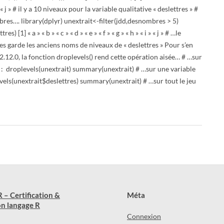
 i » « j » # il y a 10 niveaux pour la variable qualitative « deslettres » #
mbres…. library(dplyr) unextrait<-filter(jdd,desnombres > 5)
s) [1] « a » « b » « c » « d » « e » « f » « g » « h » « i » « j » # …le
s garde les anciens noms de niveaux de « deslettres » Pour s’en
2.12.0, la fonction droplevels() rend cette opération aisée… # …sur
s : droplevels(unextrait) summary(unextrait) # …sur une variable
evels(unextrait$deslettres) summary(unextrait) # …sur tout le jeu
 – Certification &
Méta
n langage R
Connexion