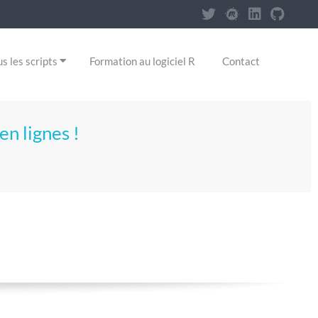
s les scripts
Formation au logiciel R
Contact
en lignes !