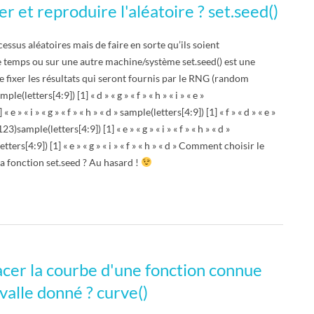
 et reproduire l'aléatoire ? set.seed()
cessus aléatoires mais de faire en sorte qu’ils soient
e temps ou sur une autre machine/système set.seed() est une
 fixer les résultats qui seront fournis par le RNG (random
(letters[4:9]) [1] « d » « g » « f » « h » « i » « e »
 e » « i » « g » « f » « h » « d » sample(letters[4:9]) [1] « f » « d » « e »
123)sample(letters[4:9]) [1] « e » « g » « i » « f » « h » « d »
ters[4:9]) [1] « e » « g » « i » « f » « h » « d » Comment choisir le
la fonction set.seed ? Au hasard !
er la courbe d'une fonction connue
valle donné ? curve()