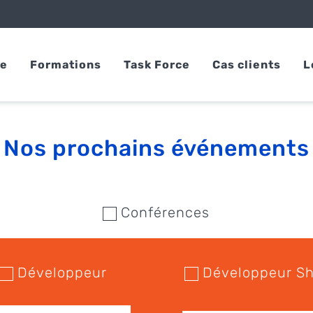
se
Formations
Task Force
Cas clients
L
Nos prochains événements
Conférences
Développeur
Développeur Sh