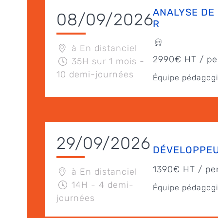
ANALYSE DE
08/09/2026
R
à En distanciel
2990€ HT / pe
35H sur 1 mois -
10 demi-journées
Équipe pédagogi
29/09/2026
DÉVELOPPEU
1390€ HT / pe
à En distanciel
14H - 4 demi-
Équipe pédagogi
journées