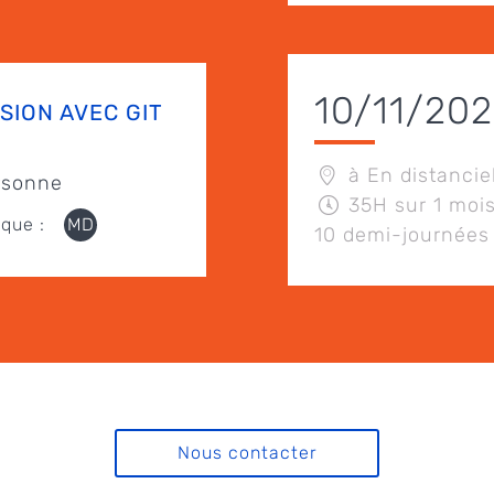
10/11/20
RSION AVEC GIT
à En distancie
rsonne
35H sur 1 mois
que :
MD
10 demi-journées
Nous contacter