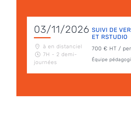
03/11/2026
SUIVI DE VE
ET RSTUDIO
à en distanciel
700 € HT / pe
7H - 2 demi-
Équipe pédagogi
journées