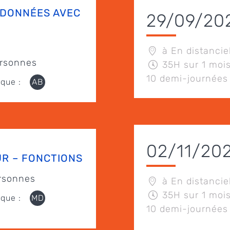
 DONNÉES AVEC
29/09/20
à En distancie
rsonnes
35H sur 1 mois
10 demi-journées
que :
AB
02/11/20
R – FONCTIONS
rsonnes
à En distancie
35H sur 1 mois
que :
MD
10 demi-journées