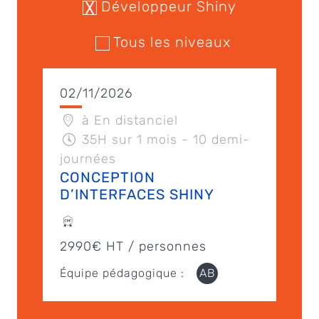
Développeur Shiny
Tous les niveaux
02/11/2026
à En distanciel
35H sur 1 mois - 10 demi-
journées
CONCEPTION
D’INTERFACES SHINY
2990€ HT / personnes
Équipe pédagogique :
AB