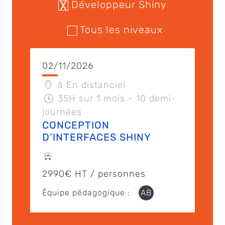
Développeur Shiny
Tous les niveaux
02/11/2026
à En distanciel
35H sur 1 mois - 10 demi-
journées
CONCEPTION
D’INTERFACES SHINY
2990€ HT / personnes
Équipe pédagogique :
AB