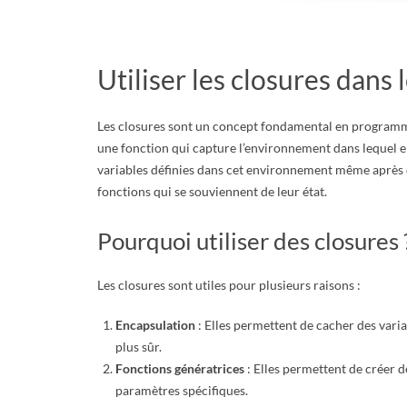
E
T
Utiliser les closures dans 
S
Les closures sont un concept fondamental en programmati
C
une fonction qui capture l’environnement dans lequel ell
variables définies dans cet environnement même après qu
R
fonctions qui se souviennent de leur état.
I
Pourquoi utiliser des closures 
P
Les closures sont utiles pour plusieurs raisons :
T
Encapsulation
: Elles permettent de cacher des varia
plus sûr.
S
Fonctions génératrices
: Elles permettent de créer d
paramètres spécifiques.