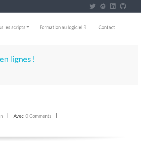
s les scripts
Formation au logiciel R
Contact
en lignes !
on
Avec
0 Comments