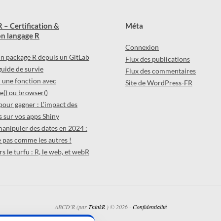
 – Certification &
Méta
n langage R
Connexion
 un package R depuis un GitLab
Flux des publications
 guide de survie
Flux des commentaires
une fonction avec
Site de WordPress-FR
() ou browser()
pour gagner : L’impact des
 sur vos apps Shiny
manipuler des dates en 2024 :
 pas comme les autres !
s le turfu : R, le web, et webR
ABCD'R (par
ThinkR
) © 2026 -
Confidentialité