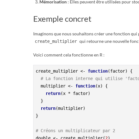
R
Mémorisation
: Elles peuvent être utilisées pour sto
Exemple concret
Imaginons que nous souhaitons créer une fonction qui g
qui retourne une nouvelle fonc
create_multiplier
Voici comment cela fonctionne en R :
create_multiplier <- 
function
(factor) {

# La fonction interne qui utilise 'fact
  multiplier <- 
function
(x) {

return
(x * factor)

  }

return
(multiplier)

}

# Créons un multiplicateur par 2
double <- create_multiplier(
2
)
