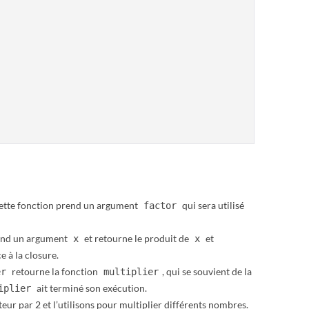
ette fonction prend un argument
qui sera utilisé
factor
rend un argument
et retourne le produit de
et
x
x
e à la closure.
retourne la fonction
, qui se souvient de la
er
multiplier
ait terminé son exécution.
iplier
eur par 2 et l’utilisons pour multiplier différents nombres.