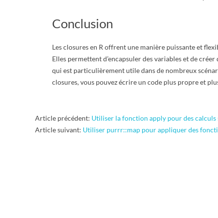
Conclusion
Les closures en R offrent une manière puissante et flexib
Elles permettent d’encapsuler des variables et de créer
qui est particulièrement utile dans de nombreux scénar
closures, vous pouvez écrire un code plus propre et plus
2025-
Article précédent:
Utiliser la fonction apply pour des calculs
01-
Article suivant:
Utiliser purrr::map pour appliquer des foncti
08