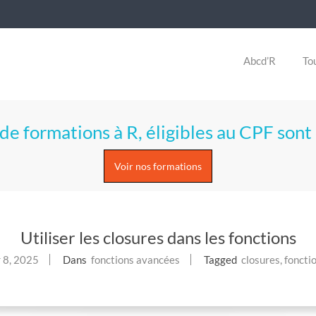
Abcd’R
Tou
de formations à R, éligibles au CPF sont 
Voir nos formations
Utiliser les closures dans les fonctions
r 8, 2025
Dans
fonctions avancées
Tagged
closures
,
foncti