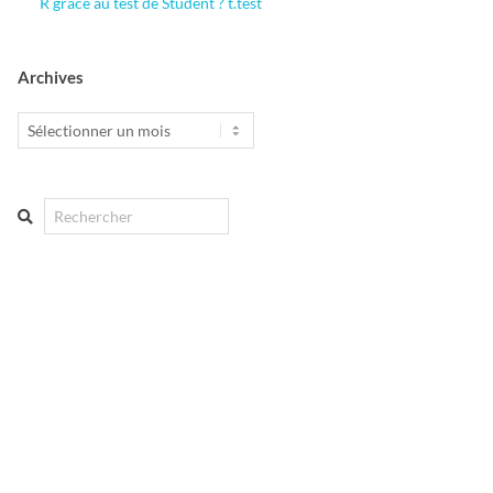
R grâce au test de Student ? t.test
Archives
Archives
Search