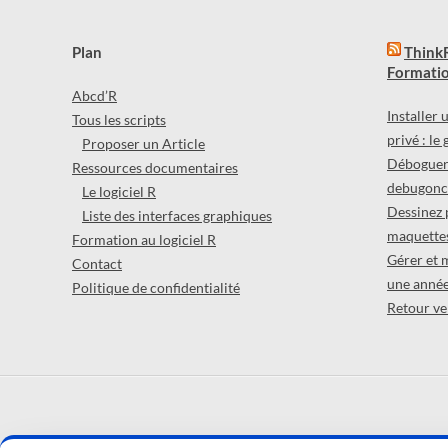
Plan
ThinkR
Formatio
Abcd’R
Installer
Tous les scripts
privé : le
Proposer un Article
Déboguer 
Ressources documentaires
debugonce
Le logiciel R
Dessinez 
Liste des interfaces graphiques
maquettes
Formation au logiciel R
Gérer et 
Contact
une année
Politique de confidentialité
Retour ver