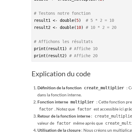
# Testons notre fonction
result1 <- double(
5
)  
# 5 * 2 = 10
result2 <- double(
10
) 
# 10 * 2 = 20
# Affichons les résultats
print(result1) 
# Affiche 10
print(result2) 
# Affiche 20
Explication du code
Définition de la fonction
: C
create_multiplier
dans la fonction interne.
Fonction interne
: Cette fonction p
multiplier
. Notez que
est accessible ici grâc
factor
factor
Retour de la fonction interne
:
create_multipli
valeur de
même après que
factor
create_mult
Utilisation de la closure
: Nous créons un multiplicat