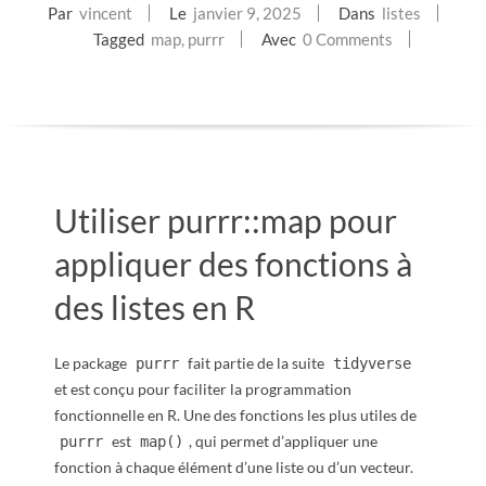
Par
vincent
Le
janvier 9, 2025
Dans
listes
E
Tagged
map
,
purrr
Avec
0 Comments
T
S
C
Utiliser purrr::map pour
R
appliquer des fonctions à
I
des listes en R
P
Le package
fait partie de la suite
purrr
tidyverse
T
et est conçu pour faciliter la programmation
fonctionnelle en R. Une des fonctions les plus utiles de
S
est
, qui permet d’appliquer une
purrr
map()
fonction à chaque élément d’une liste ou d’un vecteur.