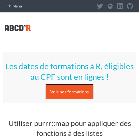
Panneau de gestion des cookies
Menu
Skip
to
content
A
Primary
S
Navigation
Les dates de formations à R, éligibles
Menu
T
au CPF sont en lignes !
U
Voir nos formations
C
E
Utiliser purrr::map pour appliquer des
S
fonctions à des listes