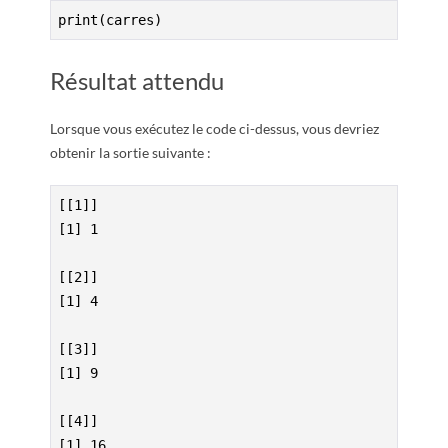
print(carres)
Résultat attendu
Lorsque vous exécutez le code ci-dessus, vous devriez
obtenir la sortie suivante :
[[1]]

[1] 1

[[2]]

[1] 4

[[3]]

[1] 9

[[4]]

[1] 16
