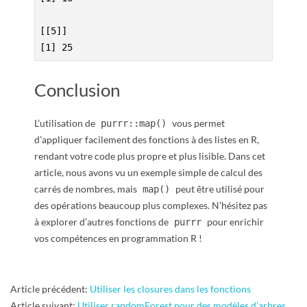
[[5]]

[1] 25
Conclusion
L’utilisation de
vous permet
purrr::map()
d’appliquer facilement des fonctions à des listes en R,
rendant votre code plus propre et plus lisible. Dans cet
article, nous avons vu un exemple simple de calcul des
carrés de nombres, mais
peut être utilisé pour
map()
des opérations beaucoup plus complexes. N’hésitez pas
à explorer d’autres fonctions de
pour enrichir
purrr
vos compétences en programmation R !
2025-
Article précédent:
Utiliser les closures dans les fonctions
01-
Article suivant:
Utiliser randomForest pour des modèles d’arbres