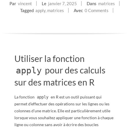
Par
vincent
Le
janvier 7, 2025
Dans
matrices
E
Tagged
apply
,
matrices
Avec
0 Comments
T
S
C
Utiliser la fonction
R
pour des calculs
apply
I
sur des matrices en R
P
La fonction
en R est un outil puissant qui
apply
T
permet d’effectuer des opérations sur les lignes ou les
colonnes d’une matrice. Elle est particulièrement utile
S
lorsque vous souhaitez appliquer une fonction à chaque
ligne ou colonne sans avoir à écrire des boucles