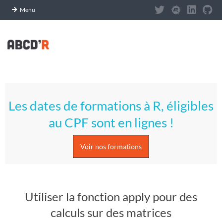
Panneau de gestion des cookies
Menu
Skip
to
content
A
Primary
S
Navigation
Les dates de formations à R, éligibles
Menu
T
au CPF sont en lignes !
U
Voir nos formations
C
E
Utiliser la fonction apply pour des
S
calculs sur des matrices