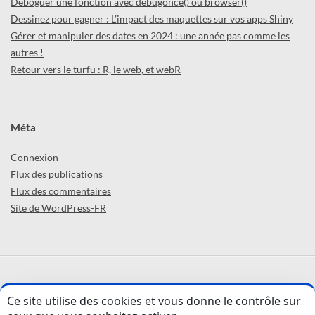
Déboguer une fonction avec debugonce() ou browser()
Dessinez pour gagner : L’impact des maquettes sur vos apps Shiny
Gérer et manipuler des dates en 2024 : une année pas comme les
autres !
Retour vers le turfu : R, le web, et webR
Méta
Connexion
Flux des publications
Flux des commentaires
Site de WordPress-FR
ABCD'R (par
ThinkR
) © 2026 -
Confidentialité
Ce site utilise des cookies et vous donne le contrôle sur