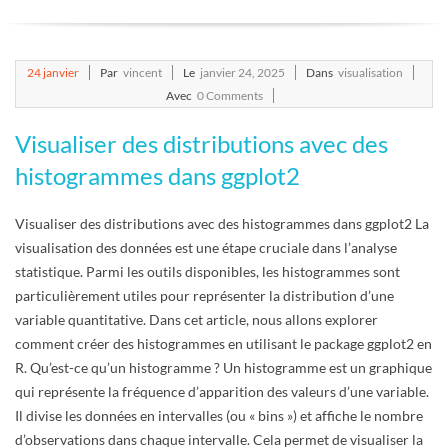
E
T
2025-
24
janvier
Par
vincent
Le
janvier 24, 2025
Dans
visualisation
01-
Avec
0 Comments
S
24
Visualiser des distributions avec des
C
histogrammes dans ggplot2
R
Visualiser des distributions avec des histogrammes dans ggplot2 La
visualisation des données est une étape cruciale dans l’analyse
I
statistique. Parmi les outils disponibles, les histogrammes sont
particulièrement utiles pour représenter la distribution d’une
P
variable quantitative. Dans cet article, nous allons explorer
comment créer des histogrammes en utilisant le package ggplot2 en
T
R. Qu’est-ce qu’un histogramme ? Un histogramme est un graphique
qui représente la fréquence d’apparition des valeurs d’une variable.
S
Il divise les données en intervalles (ou « bins ») et affiche le nombre
d’observations dans chaque intervalle. Cela permet de visualiser la