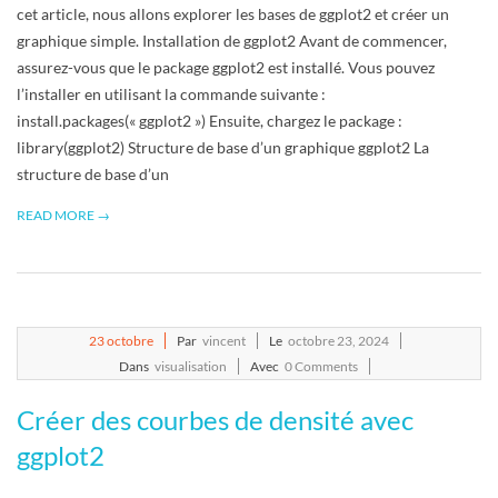
cet article, nous allons explorer les bases de ggplot2 et créer un
graphique simple. Installation de ggplot2 Avant de commencer,
assurez-vous que le package ggplot2 est installé. Vous pouvez
l’installer en utilisant la commande suivante :
install.packages(« ggplot2 ») Ensuite, chargez le package :
library(ggplot2) Structure de base d’un graphique ggplot2 La
structure de base d’un
READ MORE →
2024-
23
octobre
Par
vincent
Le
octobre 23, 2024
10-
Dans
visualisation
Avec
0 Comments
23
Créer des courbes de densité avec
ggplot2