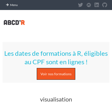
Panneau de gestion des cookies
Menu
Skip
to
content
A
Primary
S
Navigation
Les dates de formations à R, éligibles
Menu
T
au CPF sont en lignes !
U
Voir nos formations
C
E
visualisation
S