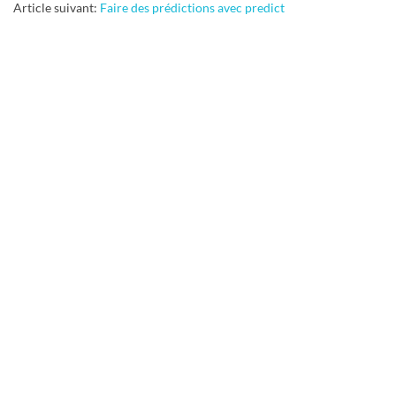
07
Article suivant:
Faire des prédictions avec predict