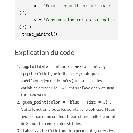
       x = 
"Poids (en milliers de livre
s)"
,

       y = 
"Consommation (miles par gallo
n)"
) +

  theme_minimal()
Explication du code
ggplot(data = mtcars, aes(x = wt, y =
: Cette ligne initialise le graphique en
mpg))
spécifiant le jeu de données (
) et les
mtcars
variables à tracer. Ici,
est sur l’axe des x et
wt
mpg
sur l’axe des y.
:
geom_point(color = "blue", size = 3)
Cette fonction ajoute les points au graphique. Nous
avons choisi une couleur bleue et une taille de point
de 3 pour les rendre plus visibles.
: Cette fonction permet d’ajouter des
labs(...)