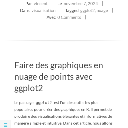
Par
vincent
Le
novembre 7, 2024
E
Dans
visualisation
Tagged
ggplot2
,
nuage
Avec
0 Comments
T
S
C
R
Faire des graphiques en
I
nuage de points avec
ggplot2
P
T
Le package
est l’un des outils les plus
ggplot2
populaires pour créer des graphiques en R. Il permet de
S
produire des visualisations élégantes et informatives de
manière simple et intuitive. Dans cet article, nous allons