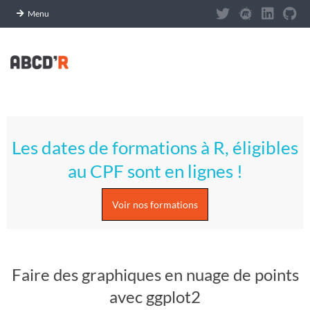
Panneau de gestion des cookies
Menu
Skip
to
content
A
Primary
S
Navigation
Les dates de formations à R, éligibles
Menu
T
au CPF sont en lignes !
U
Voir nos formations
C
E
Faire des graphiques en nuage de points
S
avec ggplot2