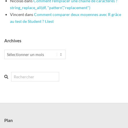
Nicolas
dans
Comment remplacer une chaîne de caractères ?
string_replace_all(df, "pattern","replacement")
Vincent
dans
Comment comparer deux moyennes avec R grâce
au test de Student ? t.test
Archives
Archives
Search
Plan