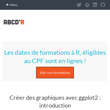
Panneau de gestion des cookies
Menu
Skip
to
content
A
Primary
S
Navigation
Les dates de formations à R, éligibles
Menu
T
au CPF sont en lignes !
U
Voir nos formations
C
E
Créer des graphiques avec ggplot2 :
S
introduction