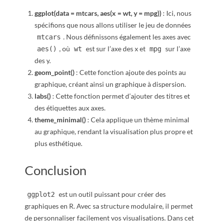
ggplot(data = mtcars, aes(x = wt, y = mpg))
: Ici, nous
spécifions que nous allons utiliser le jeu de données
. Nous définissons également les axes avec
mtcars
, où
est sur l’axe des x et
sur l’axe
aes()
wt
mpg
des y.
geom_point()
: Cette fonction ajoute des points au
graphique, créant ainsi un graphique à dispersion.
labs()
: Cette fonction permet d’ajouter des titres et
des étiquettes aux axes.
theme_minimal()
: Cela applique un thème minimal
au graphique, rendant la visualisation plus propre et
plus esthétique.
Conclusion
est un outil puissant pour créer des
ggplot2
graphiques en R. Avec sa structure modulaire, il permet
de personnaliser facilement vos visualisations. Dans cet