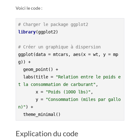
Voici le code :
# Charger le package ggplot2
library
(ggplot2)

# Créer un graphique à dispersion
ggplot(data = mtcars, aes(x = wt, y = mp
g)) +

  geom_point() +

  labs(title = 
"Relation entre le poids e
t la consommation de carburant"
,

       x = 
"Poids (1000 lbs)"
,

       y = 
"Consommation (miles par gallo
n)"
) +

  theme_minimal()
Explication du code