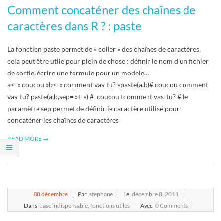
Comment concaténer des chaînes de
caractères dans R ? : paste
La fonction paste permet de « coller » des chaînes de caractères,
cela peut être utile pour plein de chose : définir le nom d’un fichier
de sortie, écrire une formule pour un modele…
a<-« coucou »b<-« comment vas-tu? »paste(a,b)# coucou comment
vas-tu? paste(a,b,sep= »+ ») # coucou+comment vas-tu? # le
paramètre sep permet de définir le caractère utilisé pour
concaténer les chaînes de caractères
READ MORE →
2011-
08
décembre
Par
stephane
Le
décembre 8, 2011
12-
Dans
base indispensable
,
fonctions utiles
Avec
0 Comments
08