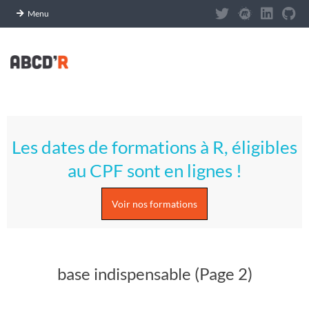
Panneau de gestion des cookies
Menu
Skip
to
content
A
Primary
S
Navigation
Les dates de formations à R, éligibles
Menu
T
au CPF sont en lignes !
U
Voir nos formations
C
E
base indispensable
(Page 2)
S