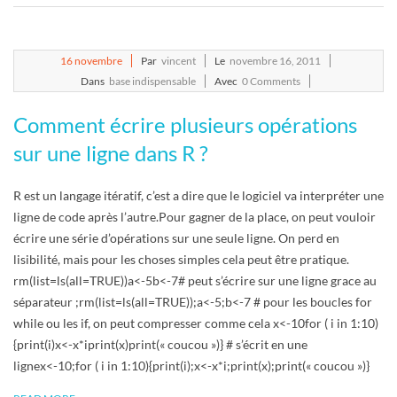
2011-
16
novembre
Par
vincent
Le
novembre 16, 2011
11-
Dans
base indispensable
Avec
0 Comments
16
Comment écrire plusieurs opérations
sur une ligne dans R ?
R est un langage itératif, c’est a dire que le logiciel va interpréter une
ligne de code après l’autre.Pour gagner de la place, on peut vouloir
écrire une série d’opérations sur une seule ligne. On perd en
lisibilité, mais pour les choses simples cela peut être pratique.
rm(list=ls(all=TRUE))a<-5b<-7# peut s’écrire sur une ligne grace au
séparateur ;rm(list=ls(all=TRUE));a<-5;b<-7 # pour les boucles for
while ou les if, on peut compresser comme cela x<-10for ( i in 1:10)
{print(i)x<-x*iprint(x)print(« coucou »)} # s’écrit en une
lignex<-10;for ( i in 1:10){print(i);x<-x*i;print(x);print(« coucou »)}