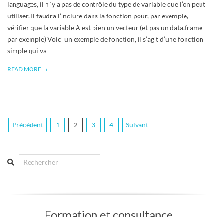
languages, il n ‘y a pas de contrôle du type de variable que l’on peut
utiliser. Il faudra l’inclure dans la fonction pour, par exemple,
vérifier que la variable A est bien un vecteur (et pas un data.frame
par exemple) Voici un exemple de fonction, il s’agit d’une fonction
simple qui va
READ MORE →
Pagination
Précédent
1
2
3
4
Suivant
des
publications
Search
Formation et consultance