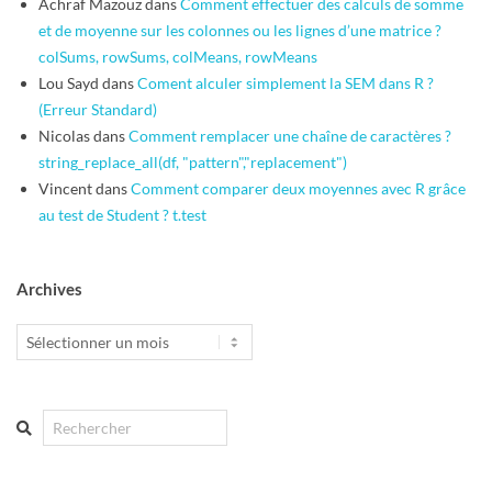
Achraf Mazouz
dans
Comment effectuer des calculs de somme
et de moyenne sur les colonnes ou les lignes d’une matrice ?
colSums, rowSums, colMeans, rowMeans
Lou Sayd
dans
Coment alculer simplement la SEM dans R ?
(Erreur Standard)
Nicolas
dans
Comment remplacer une chaîne de caractères ?
string_replace_all(df, "pattern","replacement")
Vincent
dans
Comment comparer deux moyennes avec R grâce
au test de Student ? t.test
Archives
Archives
Search