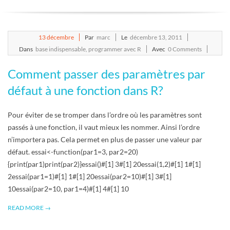
E
T
2011-
13
décembre
Par
marc
Le
décembre 13, 2011
12-
Dans
base indispensable
,
programmer avec R
Avec
0 Comments
S
13
Comment passer des paramètres par
C
défaut à une fonction dans R?
R
Pour éviter de se tromper dans l’ordre où les paramètres sont
passés à une fonction, il vaut mieux les nommer. Ainsi l’ordre
I
n’importera pas. Cela permet en plus de passer une valeur par
défaut. essai<-function(par1=3, par2=20)
P
{print(par1)print(par2)}essai()#[1] 3#[1] 20essai(1,2)#[1] 1#[1]
2essai(par1=1)#[1] 1#[1] 20essai(par2=10)#[1] 3#[1]
T
10essai(par2=10, par1=4)#[1] 4#[1] 10
S
READ MORE →