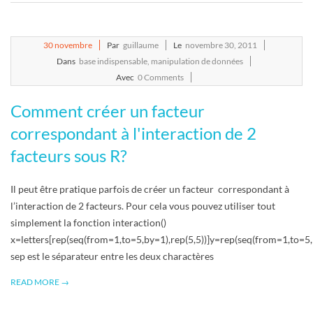
2011-
30
novembre
Par
guillaume
Le
novembre 30, 2011
11-
Dans
base indispensable
,
manipulation de données
30
Avec
0 Comments
Comment créer un facteur
correspondant à l'interaction de 2
facteurs sous R?
Il peut être pratique parfois de créer un facteur correspondant à
l’interaction de 2 facteurs. Pour cela vous pouvez utiliser tout
simplement la fonction interaction()
x=letters[rep(seq(from=1,to=5,by=1),rep(5,5))]y=rep(seq(from=1,to=5,b
sep est le séparateur entre les deux charactères
READ MORE →