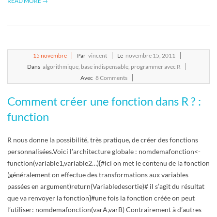
READ MORE →
2011-
15
novembre
Par
vincent
Le
novembre 15, 2011
11-
Dans
algorithmique
,
base indispensable
,
programmer avec R
15
Avec
8 Comments
Comment créer une fonction dans R ? :
function
R nous donne la possibilité, très pratique, de créer des fonctions
personnalisées.Voici l’architecture globale : nomdemafonction<-
function(variable1,variable2…){#ici on met le contenu de la fonction
(généralement on effectue des transformations aux variables
passées en argument)return(Variabledesortie)# il s’agit du résultat
que va renvoyer la fonction}#une fois la fonction créée on peut
l’utiliser: nomdemafonction(varA,varB) Contrairement à d’autres