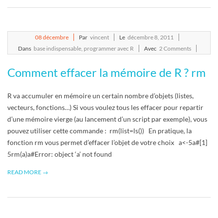
2011-
08
décembre
Par
vincent
Le
décembre 8, 2011
12-
Dans
base indispensable
,
programmer avec R
Avec
2 Comments
08
Comment effacer la mémoire de R ? rm
R va accumuler en mémoire un certain nombre d’objets (listes,
vecteurs, fonctions…) Si vous voulez tous les effacer pour repartir
d’une mémoire vierge (au lancement d’un script par exemple), vous
pouvez utiliser cette commande : rm(list=ls()) En pratique, la
fonction rm vous permet d’effacer l’objet de votre choix a<-5a#[1]
5rm(a)a#Error: object ‘a’ not found
READ MORE →