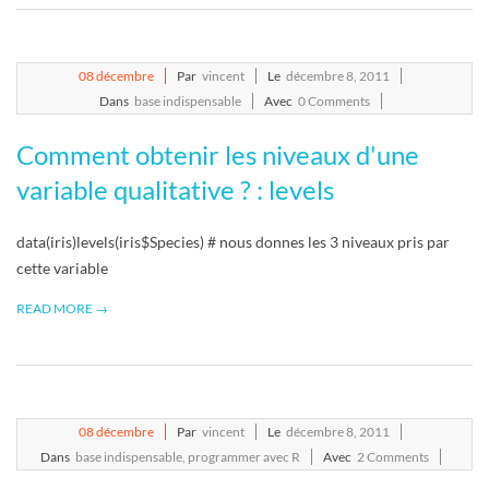
R
2011-
08
décembre
Par
vincent
Le
décembre 8, 2011
12-
Dans
base indispensable
Avec
0 Comments
08
Comment obtenir les niveaux d'une
variable qualitative ? : levels
data(iris)levels(iris$Species) # nous donnes les 3 niveaux pris par
cette variable
READ MORE →
2011-
08
décembre
Par
vincent
Le
décembre 8, 2011
12-
Dans
base indispensable
,
programmer avec R
Avec
2 Comments
08