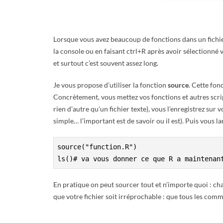
E
T
Lorsque vous avez beaucoup de fonctions dans un fichier
la console ou en faisant ctrl+R après avoir sélectionné 
S
et surtout c’est souvent assez long.
C
Je vous propose d’utiliser la fonction
source
. Cette fon
Concrètement, vous mettez vos fonctions et autres scripts
R
rien d’autre qu’un fichier texte), vous l’enregistrez sur 
simple… l’important est de savoir ou il est). Puis vous la
I
source("function.R")
P
ls()# va vous donner ce que R a maintenan
T
En pratique on peut sourcer tout et n’importe quoi : cha
que votre fichier soit irréprochable : que tous les com
S