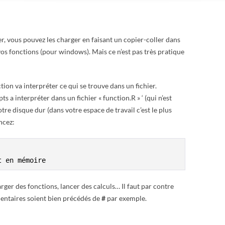
, vous pouvez les charger en faisant un copier-coller dans
vos fonctions (pour windows). Mais ce n’est pas très pratique
ction va interpréter ce qui se trouve dans un fichier.
 a interpréter dans un fichier « function.R » ‘ (qui n’est
votre disque dur (dans votre espace de travail c’est le plus
ncez:
t en mémoire
rger des fonctions, lancer des calculs… Il faut par contre
mentaires soient bien précédés de
#
par exemple.