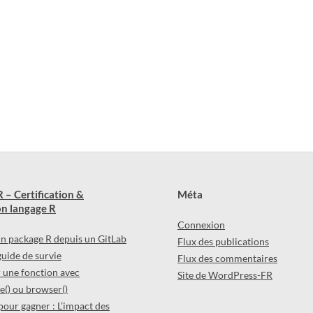
 – Certification &
Méta
n langage R
Connexion
 un package R depuis un GitLab
Flux des publications
 guide de survie
Flux des commentaires
une fonction avec
Site de WordPress-FR
() ou browser()
pour gagner : L’impact des