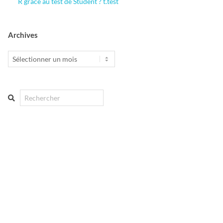
R grâce au test de Student ? t.test
Archives
Archives
Search