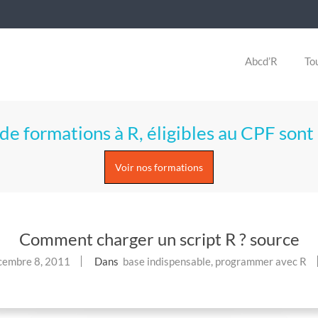
Abcd’R
Tou
de formations à R, éligibles au CPF sont 
Voir nos formations
Comment charger un script R ? source
cembre 8, 2011
Dans
base indispensable
,
programmer avec R