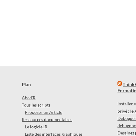
Plan
ThinkR
Formatio
Abcd’R
Installer
Tous les scripts
privé : le
Proposer un Article
Déboguer 
Ressources documentaires
debugonce
Le logiciel R
Dessinez 
Liste des interfaces graphiques