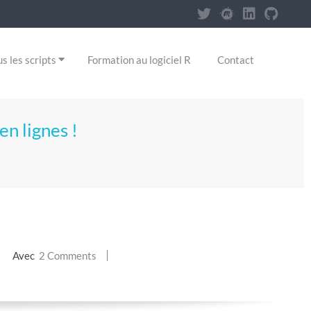
s les scripts
Formation au logiciel R
Contact
en lignes !
Avec
2 Comments