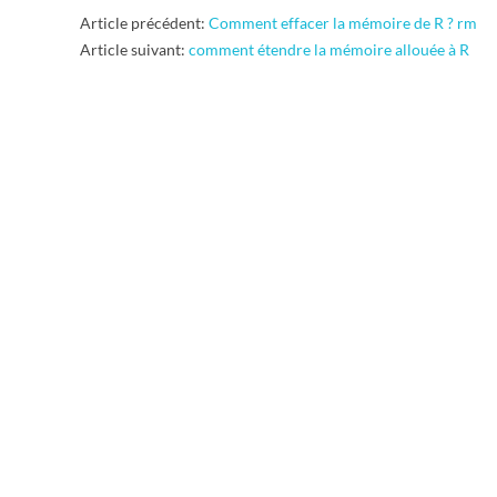
R
2011-
Article précédent:
Comment effacer la mémoire de R ? rm
12-
Article suivant:
comment étendre la mémoire allouée à R
08