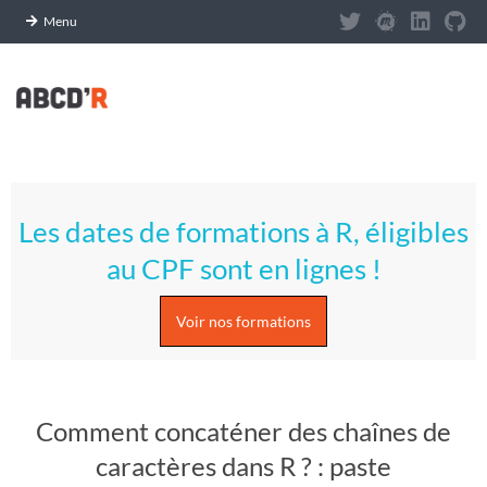
Panneau de gestion des cookies
Menu
Skip
to
content
A
Primary
S
Navigation
Les dates de formations à R, éligibles
Menu
T
au CPF sont en lignes !
U
Voir nos formations
C
E
Comment concaténer des chaînes de
S
caractères dans R ? : paste