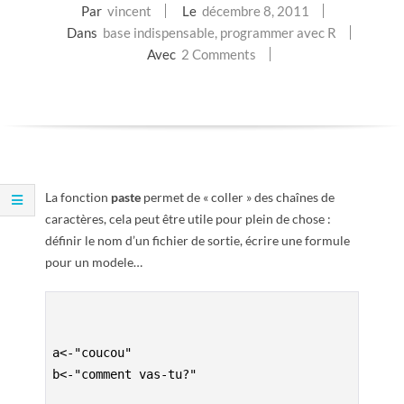
Par
vincent
Le
décembre 8, 2011
E
Dans
base indispensable
,
programmer avec R
Avec
2 Comments
T
S
C
R
La fonction
paste
permet de « coller » des chaînes de
caractères, cela peut être utile pour plein de chose :
I
définir le nom d’un fichier de sortie, écrire une formule
pour un modele…
P
T
a<-"coucou"
S
b<-"comment vas-tu?"