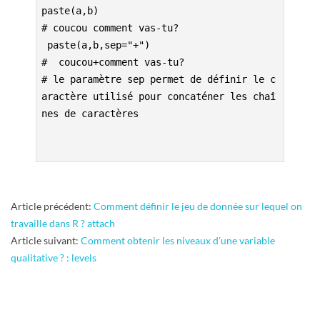
R
paste(a,b)
# coucou comment vas-tu?
 paste(a,b,sep="+") 
#  coucou+comment vas-tu? 
# le paramètre sep permet de définir le c
aractère utilisé pour concaténer les chaî
nes de caractères
2011-
Article précédent:
Comment définir le jeu de donnée sur lequel on
12-
travaille dans R ? attach
08
Article suivant:
Comment obtenir les niveaux d'une variable
qualitative ? : levels