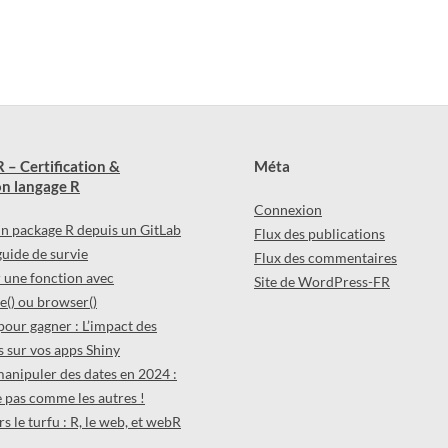
 – Certification &
Méta
n langage R
Connexion
 un package R depuis un GitLab
Flux des publications
 guide de survie
Flux des commentaires
une fonction avec
Site de WordPress-FR
() ou browser()
pour gagner : L’impact des
 sur vos apps Shiny
manipuler des dates en 2024 :
 pas comme les autres !
s le turfu : R, le web, et webR