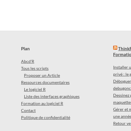
Plan
ThinkR
Formatio
Abcd’R
Installer
Tous les scripts
privé : le
Proposer un Article
Déboguer 
Ressources documentaires
debugonce
Le logiciel R
Dessinez 
Liste des interfaces graphiques
maquettes
Formation au logiciel R
Gérer et 
Contact
une année
Politique de confidentialité
Retour ver