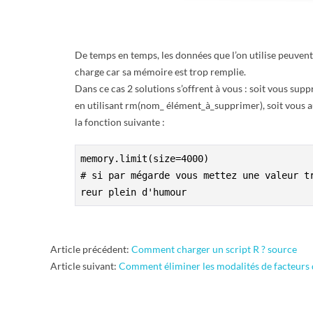
E
T
De temps en temps, les données que l’on utilise peuvent 
charge car sa mémoire est trop remplie.
S
Dans ce cas 2 solutions s’offrent à vous : soit vous supp
en utilisant rm(nom_ élément_à_supprimer), soit vous a
C
la fonction suivante :
R
memory.limit(size=4000) 
# si par mégarde vous mettez une valeur t
I
reur plein d'humour
P
T
2011-
Article précédent:
Comment charger un script R ? source
12-
Article suivant:
Comment éliminer les modalités de facteurs q
S
08