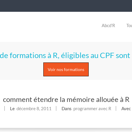
Abcd’R
Tou
de formations à R, éligibles au CPF sont 
Voir nos formations
comment étendre la mémoire allouée à R
Le
décembre 8, 2011
Dans
programmer avec R
Avec