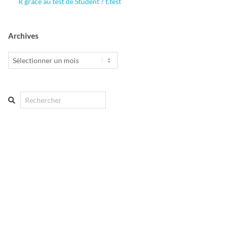
R grâce au test de Student ? t.test
Archives
Archives
Search