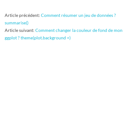
R
2017-
Article précédent:
Comment résumer un jeu de données ?
05-
summarise()
05
Article suivant:
Comment changer la couleur de fond de mon
ggplot ? theme(plot.background =)