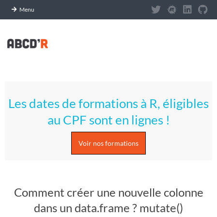
Panneau de gestion des cookies
Menu
Skip
to
content
A
Primary
S
Navigation
Les dates de formations à R, éligibles
Menu
T
au CPF sont en lignes !
U
Voir nos formations
C
E
Comment créer une nouvelle colonne
S
dans un data.frame ? mutate()