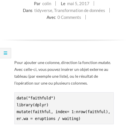
Par
colin
Le
mai 5, 2017
E
Dans
tidyverse
,
Transformation de données
Avec
0 Comments
T
S
C
R
Pour ajouter une colonne, direction la fonction
mutate
.
Avec celle-ci, vous pouvez insérer un objet externe au
I
tableau (par exemple une liste), ou le résultat de
l’opération sur une ou plusieurs colonnes.
P
data("faithfuld")

T
library(dplyr)

mutate(faithful, index= 1:nrow(faithful), 
S
er.wa = eruptions / waiting)