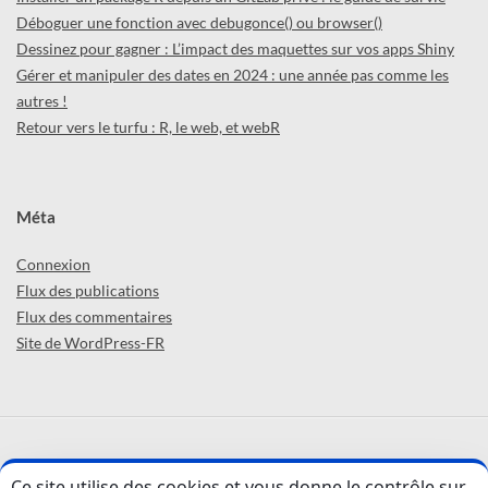
Déboguer une fonction avec debugonce() ou browser()
Dessinez pour gagner : L’impact des maquettes sur vos apps Shiny
Gérer et manipuler des dates en 2024 : une année pas comme les
autres !
Retour vers le turfu : R, le web, et webR
Méta
Connexion
Flux des publications
Flux des commentaires
Site de WordPress-FR
ABCD'R (par
ThinkR
) © 2026 -
Confidentialité
Ce site utilise des cookies et vous donne le contrôle sur