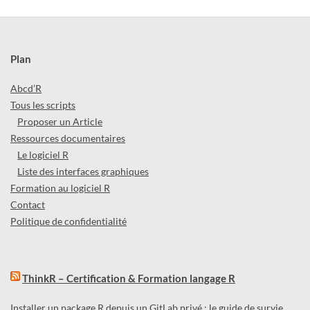
Plan
Abcd’R
Tous les scripts
Proposer un Article
Ressources documentaires
Le logiciel R
Liste des interfaces graphiques
Formation au logiciel R
Contact
Politique de confidentialité
ThinkR – Certification & Formation langage R
Installer un package R depuis un GitLab privé : le guide de survie