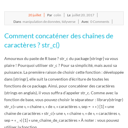
2017-
20
juillet
Par
colin
Le
juillet 20, 2017
07-
Dans
manipulation de données
,
tidyverse
Avec
0 Comments
20
Comment concaténer des chaînes de
caractères ? str_c()
Amoureux du paste de R base ? str_c du package {stringr} va vous
plaire ! Pourquoi utiliser str_c ? Pour sa simplicité, mais aussi sa
puissance. La première raison de choisir cette fonction : développée
dans {stringr}, elle suit la convention d’écriture de toutes les
fonctions de ce package. Ainsi, pour concaténer des caractères
(strings en anglais), il vous suffira d’appeler str_c. Comme avec la
fonction de base, vous pouvez choisir le séparateur : library(stringr)
str_c(« une », « chaine », « de », « caractères », sep = » « ) [1] « une
chaine de caractères » str_c(« une », « chaine », « de », « caractères »,
sep = « _ ») [1] « une_chaine_de_caractères » À noter : vous pouvez
utiliser la fonction