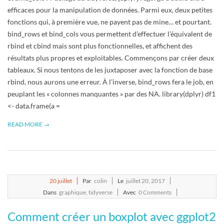
efficaces pour la manipulation de données. Parmi eux, deux petites
fonctions qui, à première vue, ne payent pas de mine… et pourtant.
bind_rows et bind_cols vous permettent d’effectuer l’équivalent de
rbind et cbind mais sont plus fonctionnelles, et affichent des
résultats plus propres et exploitables. Commençons par créer deux
tableaux. Si nous tentons de les juxtaposer avec la fonction de base
rbind, nous aurons une erreur. À l’inverse, bind_rows fera le job, en
peuplant les « colonnes manquantes » par des NA. library(dplyr) df1
<- data.frame(a =
READ MORE →
2017-
20
juillet
Par
colin
Le
juillet 20, 2017
07-
Dans
graphique
,
tidyverse
Avec
0 Comments
20
Comment créer un boxplot avec ggplot2