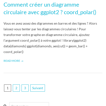
Comment créer un diagramme
circulaire avec ggplot2 ? coord_polar()
Vous en avez assez des digrammes en barres et des lignes ? Alors
laissez-vous tenter par les diagrammes circulaires ! Pour
transformer votre graphe en diagramme circulaire, ajoutez
l’argument coord_polar() à votre ggplot ! library(ggplot2)
data(diamonds) ggplot(diamonds, aes(cut)) + geom_bar() +
coord_polar()
READ MORE →
Pagination
1
2
3
Suivant
des
publications
Search