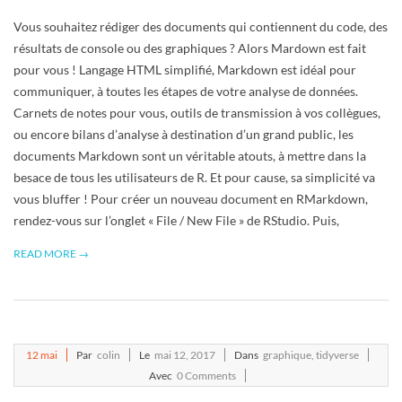
Vous souhaitez rédiger des documents qui contiennent du code, des
résultats de console ou des graphiques ? Alors Mardown est fait
pour vous ! Langage HTML simplifié, Markdown est idéal pour
communiquer, à toutes les étapes de votre analyse de données.
Carnets de notes pour vous, outils de transmission à vos collègues,
ou encore bilans d’analyse à destination d’un grand public, les
documents Markdown sont un véritable atouts, à mettre dans la
besace de tous les utilisateurs de R. Et pour cause, sa simplicité va
vous bluffer ! Pour créer un nouveau document en RMarkdown,
rendez-vous sur l’onglet « File / New File » de RStudio. Puis,
READ MORE →
2017-
12
mai
Par
colin
Le
mai 12, 2017
Dans
graphique
,
tidyverse
05-
Avec
0 Comments
12