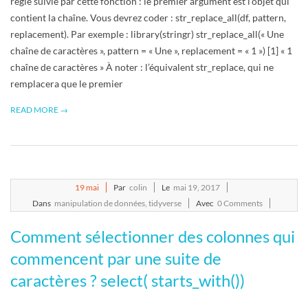
règle suivie par cette fonction : le premier argument est l’objet qui
contient la chaîne. Vous devrez coder : str_replace_all(df, pattern,
replacement). Par exemple : library(stringr) str_replace_all(« Une
chaîne de caractères », pattern = « Une », replacement = « 1 ») [1] « 1
chaîne de caractères » À noter : l’équivalent str_replace, qui ne
remplacera que le premier
READ MORE →
2017-
19
mai
Par
colin
Le
mai 19, 2017
05-
Dans
manipulation de données
,
tidyverse
Avec
0 Comments
19
Comment sélectionner des colonnes qui
commencent par une suite de
caractères ? select( starts_with())