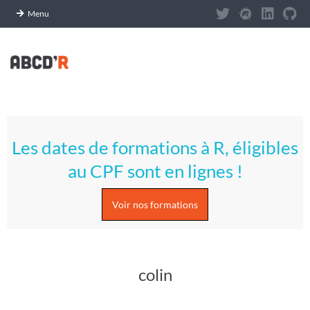
Panneau de gestion des cookies
Menu
Skip
to
content
A
Primary
S
Navigation
Les dates de formations à R, éligibles
Menu
T
au CPF sont en lignes !
U
Voir nos formations
C
E
colin
S