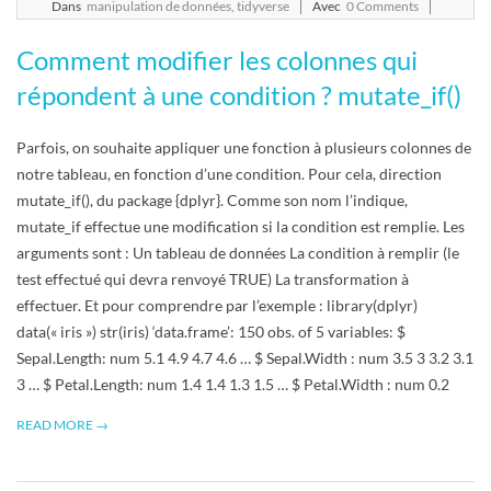
07-
Dans
manipulation de données
,
tidyverse
Avec
0 Comments
20
Comment modifier les colonnes qui
répondent à une condition ? mutate_if()
Parfois, on souhaite appliquer une fonction à plusieurs colonnes de
notre tableau, en fonction d’une condition. Pour cela, direction
mutate_if(), du package {dplyr}. Comme son nom l’indique,
mutate_if effectue une modification si la condition est remplie. Les
arguments sont : Un tableau de données La condition à remplir (le
test effectué qui devra renvoyé TRUE) La transformation à
effectuer. Et pour comprendre par l’exemple : library(dplyr)
data(« iris ») str(iris) ‘data.frame’: 150 obs. of 5 variables: $
Sepal.Length: num 5.1 4.9 4.7 4.6 … $ Sepal.Width : num 3.5 3 3.2 3.1
3 … $ Petal.Length: num 1.4 1.4 1.3 1.5 … $ Petal.Width : num 0.2
READ MORE →