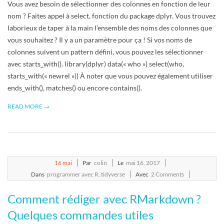
Vous avez besoin de sélectionner des colonnes en fonction de leur
nom ? Faites appel à select, fonction du package dplyr. Vous trouvez
laborieux de taper à la main l’ensemble des noms des colonnes que
vous souhaitez ? Il y a un paramètre pour ça ! Si vos noms de
colonnes suivent un pattern défini, vous pouvez les sélectionner
avec starts_with(). library(dplyr) data(« who ») select(who,
starts_with(« newrel »)) À noter que vous pouvez également utiliser
ends_with(), matches() ou encore contains().
READ MORE →
2017-
16
mai
Par
colin
Le
mai 16, 2017
05-
Dans
programmer avec R
,
tidyverse
Avec
2 Comments
16
Comment rédiger avec RMarkdown ?
Quelques commandes utiles