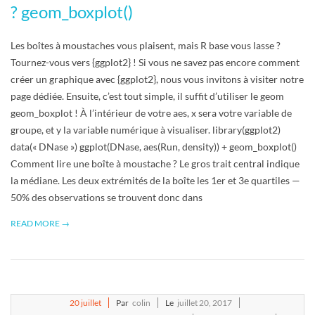
? geom_boxplot()
Les boîtes à moustaches vous plaisent, mais R base vous lasse ?
Tournez-vous vers {ggplot2} ! Si vous ne savez pas encore comment
créer un graphique avec {ggplot2}, nous vous invitons à visiter notre
page dédiée. Ensuite, c’est tout simple, il suffit d’utiliser le geom
geom_boxplot ! À l’intérieur de votre aes, x sera votre variable de
groupe, et y la variable numérique à visualiser. library(ggplot2)
data(« DNase ») ggplot(DNase, aes(Run, density)) + geom_boxplot()
Comment lire une boîte à moustache ? Le gros trait central indique
la médiane. Les deux extrémités de la boîte les 1er et 3e quartiles —
50% des observations se trouvent donc dans
READ MORE →
2017-
20
juillet
Par
colin
Le
juillet 20, 2017