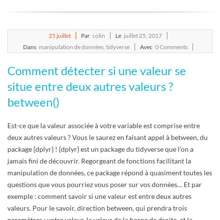
E
T
2017-
25
juillet
Par
colin
Le
juillet 25, 2017
07-
Dans
manipulation de données
,
tidyverse
Avec
0 Comments
S
25
Comment détecter si une valeur se
C
situe entre deux autres valeurs ?
between()
R
Est-ce que la valeur associée à votre variable est comprise entre
I
deux autres valeurs ? Vous le saurez en faisant appel à between, du
package {dplyr} ! {dplyr} est un package du tidyverse que l’on a
P
jamais fini de découvrir. Regorgeant de fonctions facilitant la
manipulation de données, ce package répond à quasiment toutes les
T
questions que vous pourriez vous poser sur vos données… Et par
exemple : comment savoir si une valeur est entre deux autres
S
valeurs. Pour le savoir, direction between, qui prendra trois
paramètres : votre valeur, la valeur de la borne de droite, et la