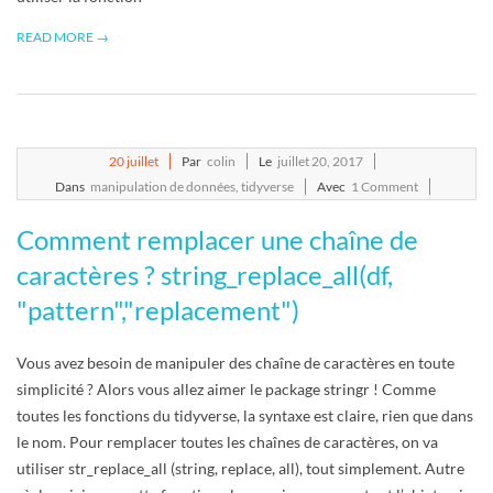
READ MORE →
2017-
20
juillet
Par
colin
Le
juillet 20, 2017
07-
Dans
manipulation de données
,
tidyverse
Avec
1 Comment
20
Comment remplacer une chaîne de
caractères ? string_replace_all(df,
"pattern","replacement")
Vous avez besoin de manipuler des chaîne de caractères en toute
simplicité ? Alors vous allez aimer le package stringr ! Comme
toutes les fonctions du tidyverse, la syntaxe est claire, rien que dans
le nom. Pour remplacer toutes les chaînes de caractères, on va
utiliser str_replace_all (string, replace, all), tout simplement. Autre