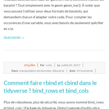
barplot ? Tout simplement avec le geom geom_bar(). À noter que
vous pouvez l’utiliser pour deux formats de barplots, qui
demandent chacun d’adapter votre code. Pour compter les
occurences d’une variable, vous avez besoin de seulement spécifier
en x la
READ MORE →
2017-
20
juillet
Par
colin
Le
juillet 20, 2017
07-
Dans
manipulation de données
,
tidyverse
Avec
0 Comments
20
Comment faire rbind et cbind dans le
tidyverse ? bind_rows et bind_cols
Plus de robustesse, plus de sécurité, nous avons nommé bind_rows
et bind_cols ! Package du tidyverse, {dplyr} regorge d’outils ultra