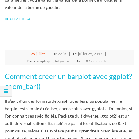
R
valeur de la borne de gauche.
READ MORE →
2017-
25
juillet
Par
colin
Le
juillet 25, 2017
07-
Dans
graphique
,
tidyverse
Avec
0 Comments
25
Comment créer un barplot avec ggplot?
geom_bar()
Il s’agit d’un des formats de graphiques les plus populaires : le
barplot est simple à réaliser, encore plus avec ggplot2. Du moins, si
l’on connait ses spécificités. Package du tidyverse, {ggplot2} est un
outil de visualisation ultra célèbre parmi les utilisateurs de R. Et
pour cause, même si sa syntaxe peut surprendre à première vue, les
résultats obtenus sont haut-de-gamme. Alors, comment réaliser un