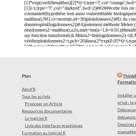
Plan
ThinkR
Formatio
Abcd’R
Installer
Tous les scripts
privé : le
Proposer un Article
Déboguer 
Ressources documentaires
debugonce
Le logiciel R
Dessinez 
Liste des interfaces graphiques
maquettes
Formation au logiciel R