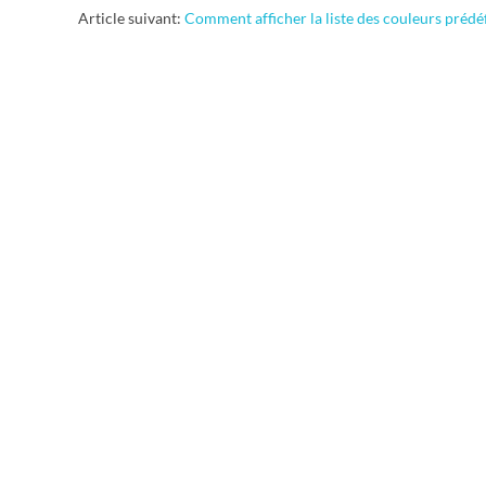
12-
Article suivant:
Comment afficher la liste des couleurs prédéf
15