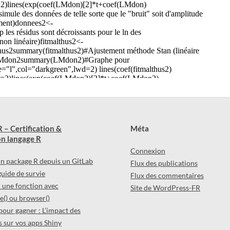
 – Certification &
Méta
n langage R
Connexion
 un package R depuis un GitLab
Flux des publications
 guide de survie
Flux des commentaires
une fonction avec
Site de WordPress-FR
() ou browser()
pour gagner : L’impact des
 sur vos apps Shiny