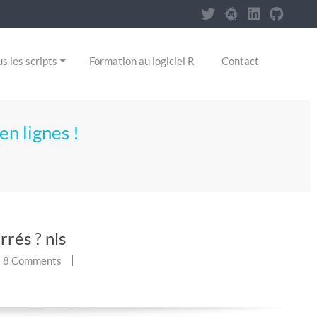
s les scripts
Formation au logiciel R
Contact
en lignes !
rés ? nls
8 Comments