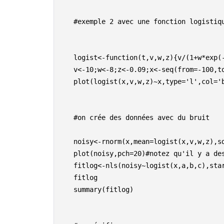
    #exemple 2 avec une fonction logistique

    logist<-function(t,v,w,z){v/(1+w*exp(-z*t))}

    v<-10;w<-8;z<-0.09;x<-seq(from=-100,to=100)

    plot(logist(x,v,w,z)~x,type='l',col='blue',lwd=2)

    #on crée des données avec du bruit

    noisy<-rnorm(x,mean=logist(x,v,w,z),sd=0.9)

    plot(noisy,pch=20)#notez qu'il y a des valeurs négatives pas réalistes...

    fitlog<-nls(noisy~logist(x,a,b,c),start=list(a=5,b=5,c=0.02))

    fitlog

    summary(fitlog)
