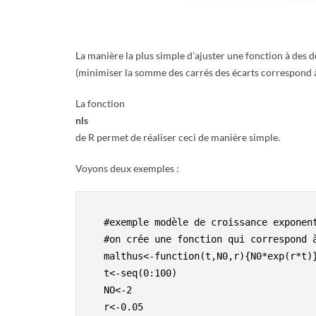
E
T
La manière la plus simple d’ajuster une fonction à des
(minimiser la somme des carrés des écarts correspond 
S
La fonction
C
nls
de R permet de réaliser ceci de manière simple.
R
Voyons deux exemples :
I
P
    #exemple modèle de croissance exponentiel

    #on crée une fonction qui correspond à un modèle de Malthus

T
    malthus<-function(t,N0,r){N0*exp(r*t)}

    t<-seq(0:100)

S
    NO<-2

    r<-0.05
