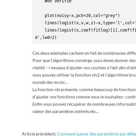
    #on vérifie

    plot(noisy~x,pch=20,col="grey")

    lines(logist(x,v,w,z)~x,type='l',col='blue',lwd=2)

    lines(logist(x,coef(fitlog)[1],coef(fitlog)[2],coef(fitlog)[3])~x,type='l',col='re
Ces deux exemples cachent en fait de nombreuses diffic
Pour que l’algorithme converge, vous devez donner des 
réalité –> essayez d’ajuster vos courbes à l’œil afin d’o
vous pouvez utiliser la fonction nls2 et l’algorithme br
monde des mcmc…
La fonction nls présente, comme beaucoup de fonction
d’ajuster vos fonctions comme vous le souhaitez : contro
Enfin vous pouvez récupérer de nombreuses informations 
valeur des paramètres estimés etc…
2011-
Article précédent:
Comment passer des paramètres par défau