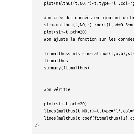
R
    plot(malthus(t,NO,r)~t,type='l',col='green',lwd=2)

    #on crée des données en ajoutant du bruit

    sim<-malthus(t,NO,r)+rnorm(t,sd=0.3*malthus(t,NO,r))

    plot(sim~t,pch=20)

    #on ajuste la fonction sur les données simulées en utilisant les moindres carrés

    fitmalthus<-nls(sim~malthus(t,a,b),start=list(a=1,b=0.01))

    fitmalthus

    summary(fitmalthus)

    #on vérifie

    plot(sim~t,pch=20)

    lines(malthus(t,NO,r)~t,type='l',col='green',lwd=2)

    lines(malthus(t,coef(fitmalthus)[1],coef(fitmalthus)[2])~t,type='l',col='red',lwd=
2)
