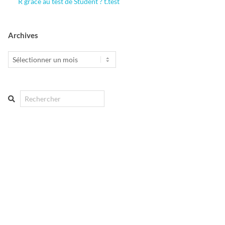
R grâce au test de Student ? t.test
Archives
Archives
Search