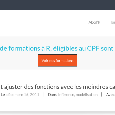
Abcd’R
Tou
de formations à R, éligibles au CPF sont 
Voir nos formations
ajuster des fonctions avec les moindres car
Le
décembre 15, 2011
Dans
inférence
,
modélisation
Avec