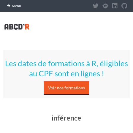
Panneau de gestion des cookies
Menu
Skip
to
content
A
Primary
S
Navigation
Les dates de formations à R, éligibles
Menu
T
au CPF sont en lignes !
U
Voir nos formations
C
E
inférence
S