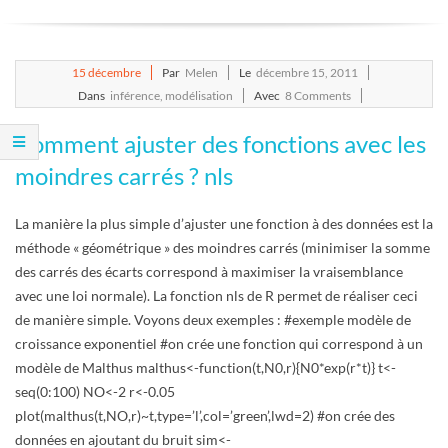
E
T
2011-
15
décembre
Par
Melen
Le
décembre 15, 2011
12-
Dans
inférence
,
modélisation
Avec
8 Comments
S
15
Comment ajuster des fonctions avec les
C
moindres carrés ? nls
R
La manière la plus simple d’ajuster une fonction à des données est la
méthode « géométrique » des moindres carrés (minimiser la somme
I
des carrés des écarts correspond à maximiser la vraisemblance
avec une loi normale). La fonction nls de R permet de réaliser ceci
P
de manière simple. Voyons deux exemples : #exemple modèle de
croissance exponentiel #on crée une fonction qui correspond à un
T
modèle de Malthus malthus<-function(t,N0,r){N0*exp(r*t)} t<-
seq(0:100) NO<-2 r<-0.05
S
plot(malthus(t,NO,r)~t,type=’l’,col=’green’,lwd=2) #on crée des
données en ajoutant du bruit sim<-