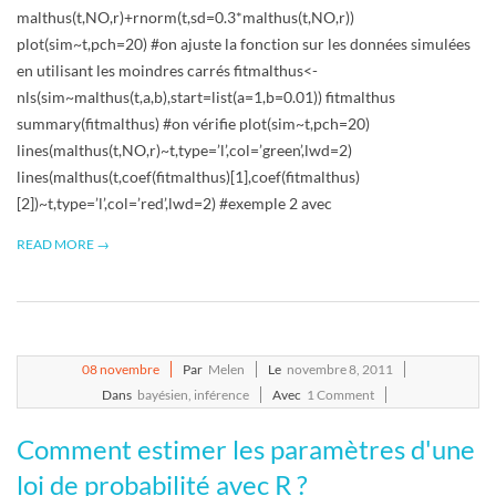
R
malthus(t,NO,r)+rnorm(t,sd=0.3*malthus(t,NO,r))
plot(sim~t,pch=20) #on ajuste la fonction sur les données simulées
en utilisant les moindres carrés fitmalthus<-
nls(sim~malthus(t,a,b),start=list(a=1,b=0.01)) fitmalthus
summary(fitmalthus) #on vérifie plot(sim~t,pch=20)
lines(malthus(t,NO,r)~t,type=’l’,col=’green’,lwd=2)
lines(malthus(t,coef(fitmalthus)[1],coef(fitmalthus)
[2])~t,type=’l’,col=’red’,lwd=2) #exemple 2 avec
READ MORE →
2011-
08
novembre
Par
Melen
Le
novembre 8, 2011
11-
Dans
bayésien
,
inférence
Avec
1 Comment
08
Comment estimer les paramètres d'une
loi de probabilité avec R ?