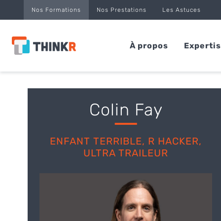
Panneau de gestion des cookies
Nos Formations
Nos Prestations
Les Astuces
À propos
Experti
Colin Fay
ENFANT TERRIBLE, R HACKER,
ULTRA TRAILEUR