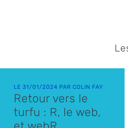
Le
LE 31/01/2024 PAR COLIN FAY
Retour vers le
turfu : R, le web,
et webR