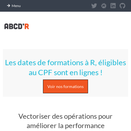
Panneau de gestion des cookies
Menu
Skip
to
content
A
Primary
S
Navigation
Les dates de formations à R, éligibles
Menu
T
au CPF sont en lignes !
U
Voir nos formations
C
E
Vectoriser des opérations pour
S
améliorer la performance