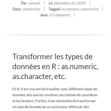
Par
vincent
Le
décembre 20, 2024
E
Dans
conversion
Tagged
as.numeric
,
conversion
Avec
0 Comments
T
S
C
R
Transformer les types de
I
données en R : as.numeric,
as.character, etc.
P
T
En R, il est courant de travailler avec différents types de
données, tels que les nombres, les chaînes de caractères
S
et les facteurs. Parfois, il est nécessaire de transformer
un type de données en un autre pour effectuer des