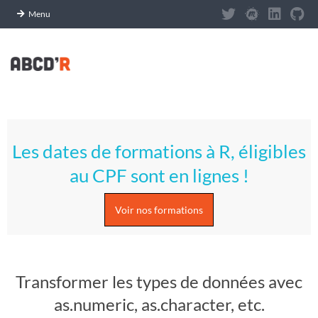
Panneau de gestion des cookies
Menu
Skip
to
content
A
Primary
S
Navigation
Les dates de formations à R, éligibles
Menu
T
au CPF sont en lignes !
U
Voir nos formations
C
E
Transformer les types de données avec
S
as.numeric, as.character, etc.