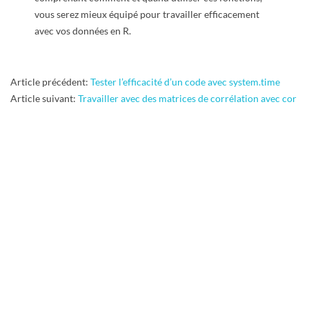
vous serez mieux équipé pour travailler efficacement
avec vos données en R.
2024-
Article précédent:
Tester l’efficacité d’un code avec system.time
12-
Article suivant:
Travailler avec des matrices de corrélation avec cor
20