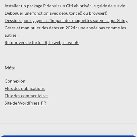
Installer un package R depuis un GitLab privé : le guide de survie
Déboguer une fonction avec debugonce() ou browser()
Dessinez pour gagner : L’impact des maquettes sur vos apps Shiny
Gérer et manipuler des dates en 2024 : une année pas comme les
autres !
Retour vers le turfu : R, le web, et webR
Méta
Connexion
Flux des publications
Flux des commentaires
Site de WordPress-FR
ABCD'R (par
ThinkR
) © 2026 -
Confidentialité