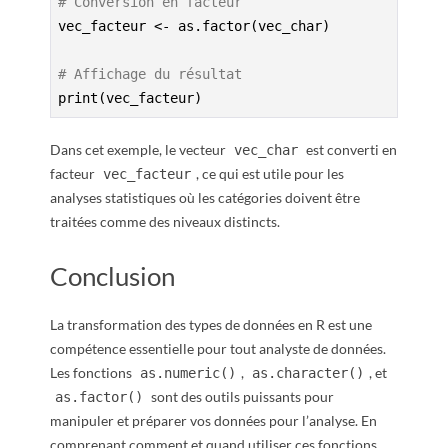
# Conversion en facteur
vec_facteur <- as.factor(vec_char)

# Affichage du résultat
print(vec_facteur)
Dans cet exemple, le vecteur
est converti en
vec_char
facteur
, ce qui est utile pour les
vec_facteur
analyses statistiques où les catégories doivent être
traitées comme des niveaux distincts.
Conclusion
La transformation des types de données en R est une
compétence essentielle pour tout analyste de données.
Les fonctions
,
, et
as.numeric()
as.character()
sont des outils puissants pour
as.factor()
manipuler et préparer vos données pour l’analyse. En
comprenant comment et quand utiliser ces fonctions,