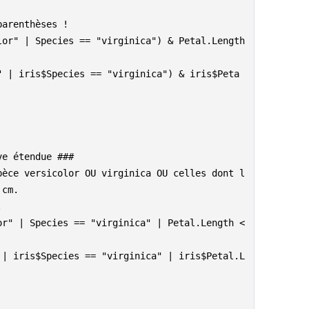
parenthèses !
or" | Species == "virginica") & Petal.Length 
" | iris$Species == "virginica") & iris$Peta
ve étendue ###
pèce versicolor OU virginica OU celles dont l
 cm.
.
or" | Species == "virginica" | Petal.Length <
 | iris$Species == "virginica" | iris$Petal.L