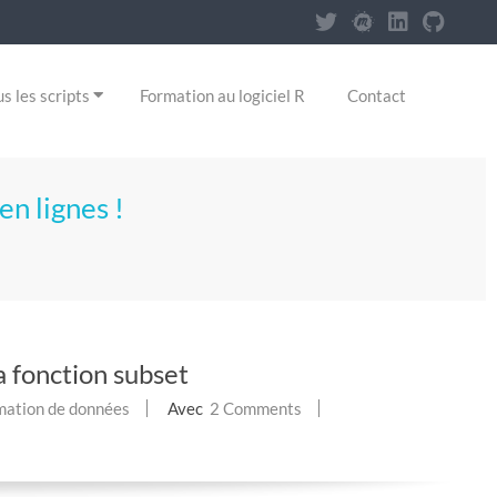
s les scripts
Formation au logiciel R
Contact
en lignes !
 fonction subset
mation de données
Avec
2 Comments