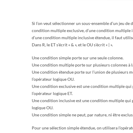
E
T
Si l’on veut sélectionner un sous-ensemble d’un jeu de 
condition multiple exclusive, d’une condition multiple 
S
d’une condition multiple inclusive étendue, il faut utili
Dans R, le ET s’écrit « & », et le OU s’écrit « | ».
C
Une condition simple porte sur une seule colonne.
R
Une condition multiple porte sur plusieurs colonnes à l
Une condition étendue porte sur l’union de plusieurs mo
I
l’opérateur logique OU.
Une condition exclusive est une condition multiple qui p
P
l’opérateur logique ET.
Une condition inclusive est une condition multiple qui p
T
logique OU.
Une condition simple ne peut, par nature, ni être exclusi
S
Pour une sélection simple étendue, on utilisera l’opéra