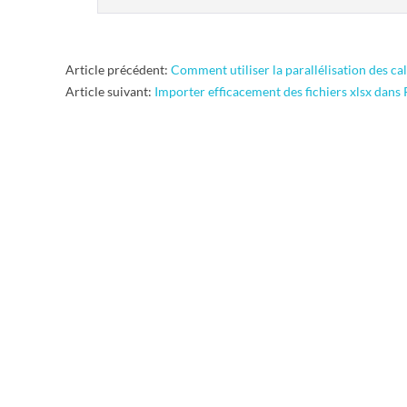
2015-
Article précédent:
Comment utiliser la parallélisation des cal
04-
Article suivant:
Importer efficacement des fichiers xlsx dans 
04