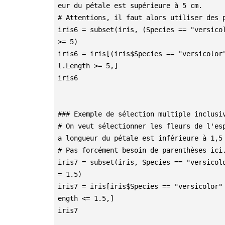
eur du pétale est supérieure à 5 cm.
# Attentions, il faut alors utiliser des 
iris6 = subset(iris, (Species == "versicol
>= 5)
iris6 = iris[(iris$Species == "versicolor
l.Length >= 5,]
iris6
### Exemple de sélection multiple inclusi
# On veut sélectionner les fleurs de l'es
a longueur du pétale est inférieure à 1,5
# Pas forcément besoin de parenthèses ici
iris7 = subset(iris, Species == "versicol
= 1.5)
iris7 = iris[iris$Species == "versicolor"
ength <= 1.5,]
iris7