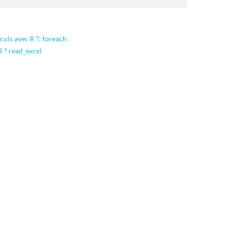
culs avec R ?: foreach
R ? read_excel