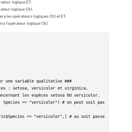
rateur logique ET.
érateur logique OU.
era les opérateurs logiques OU et ET.
era l’opérateur logique OU.
ur une variable qualitative ###
ces : setosa, versicolor et virginica.
oncernant les espèces setosa OU versicolor.
| Species == "versicolor") # on peut soit pas
ris$Species == "versicolor",] # ou soit passe