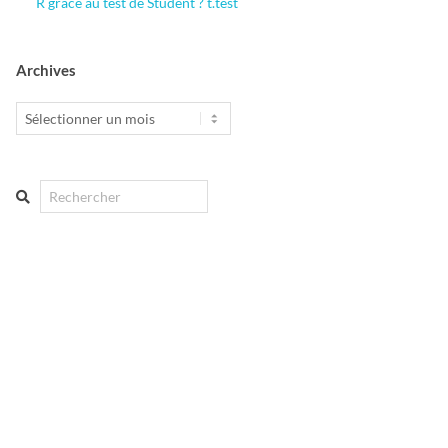
R grâce au test de Student ? t.test
Archives
Archives
Search