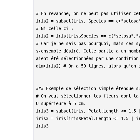
# En revanche, on ne peut pas utiliser ce
iris2 = subset(iris, Species == c("setosa
# Ni celle-ci :
iris2 = iris[iris$Species == c("setosa","
# Car je ne sais pas pourquoi, mais ces s
s-ensemble désiré. Cette partie a un nomb
aient été sélectionnées par une condition
dim(iris2) # On a 50 lignes, alors qu'on 
### Exemple de sélection simple étendue s
# On veut sélectionner les fleurs dont la
U supérieure à 5 cm.
iris3 = subset(iris, Petal.Length <= 1.5 
iris3 = iris[iris$Petal.Length <= 1.5 | i
iris3