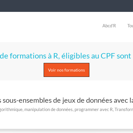
Abcd’R
Tou
de formations à R, éligibles au CPF sont 
Voir nos formations
s sous-ensembles de jeux de données avec la
gorithmique
,
manipulation de données
,
programmer avec R
,
Transfor