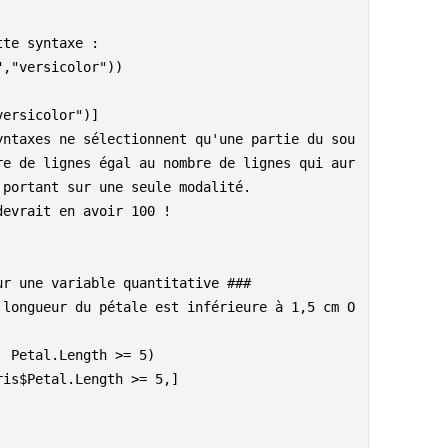
tte syntaxe :
","versicolor"))
versicolor")]
yntaxes ne sélectionnent qu'une partie du sou
re de lignes égal au nombre de lignes qui aur
 portant sur une seule modalité.
devrait en avoir 100 !
ur une variable quantitative ###
 longueur du pétale est inférieure à 1,5 cm O
| Petal.Length >= 5)
ris$Petal.Length >= 5,]