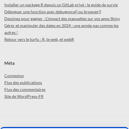
Installer un package R depuis un GitLab privé : le guide de survie
Déboguer une fonction avec debugonce() ou browser()
Dessinez pour gagner : L’impact des maquettes sur vos apps Shiny
Gérer et manipuler des dates en 2024 : une année pas comme les
autres !
Retour vers le turfu : R, le web, et webR
Méta
Connexion
Flux des publications
Flux des commentaires
Site de WordPress-FR
ABCD'R (par
ThinkR
) © 2026 -
Confidentialité