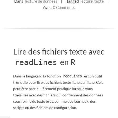
Dans
lecture de données
Tagged
lecture
,
texte
E
Avec
0 Comments
T
S
C
Lire des fichiers texte avec
R
en R
readLines
I
Dans le langage R, la fonction
est un outil
readLines
P
très utile pour lire des fichiers texte ligne par ligne. Cela
peut être particulièrement pratique lorsque vous
T
travaillez avec des fichiers qui contiennent des données
sous forme de texte brut, comme des journaux, des
S
scripts ou des fichiers de configuration.