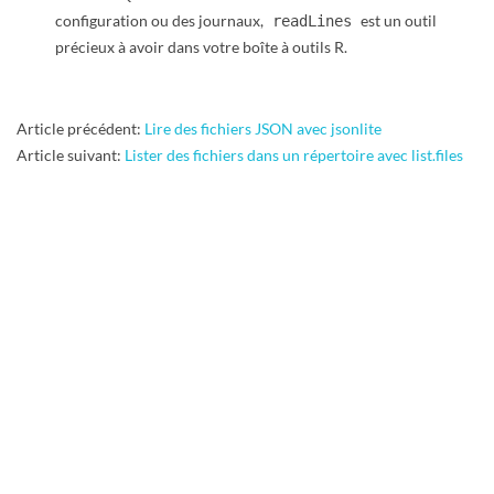
configuration ou des journaux,
est un outil
readLines
précieux à avoir dans votre boîte à outils R.
2024-
Article précédent:
Lire des fichiers JSON avec jsonlite
12-
Article suivant:
Lister des fichiers dans un répertoire avec list.files
02