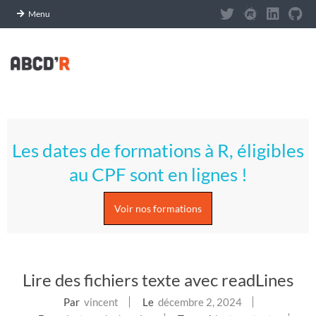
Panneau de gestion des cookies
Menu
Skip
to
content
A
Primary
S
Navigation
Les dates de formations à R, éligibles
Menu
T
au CPF sont en lignes !
U
Voir nos formations
C
E
Lire des fichiers texte avec readLines
S
Par
vincent
Le
décembre 2, 2024