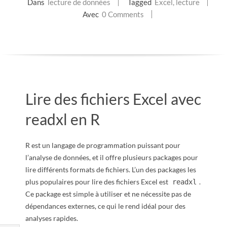
Dans
lecture de données
Tagged
Excel
,
lecture
E
Avec
0 Comments
T
S
C
Lire des fichiers Excel avec
R
readxl en R
I
R est un langage de programmation puissant pour
P
l’analyse de données, et il offre plusieurs packages pour
lire différents formats de fichiers. L’un des packages les
T
plus populaires pour lire des fichiers Excel est
.
readxl
Ce package est simple à utiliser et ne nécessite pas de
S
dépendances externes, ce qui le rend idéal pour des
analyses rapides.