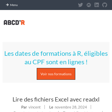
Panneau de gestion des cookies
Menu
Skip
to
content
A
Primary
S
Navigation
Les dates de formations à R, éligibles
Menu
T
au CPF sont en lignes !
U
Voir nos formations
C
E
Lire des fichiers Excel avec readxl
S
Par
vincent
Le
novembre 28, 2024