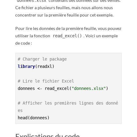
contenant des données sur des ventes.
donnees.xlsx
Ce fichier a plusieurs feuilles, mais nous allons nous
concentrer sur la première feuille pour cet exemple.
Pour lire les données de la première feuille, vous pouvez
utiliser la fonction
. Voici un exemple
read_excel()
de code :
# Charger le package
library
(readxl)

# Lire le fichier Excel
donnees <- read_excel(
"donnees.xlsx"
)

# Afficher les premières lignes des donné
es
head(donnees)
Explications du code