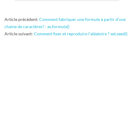
R
2016-
Article précédent:
Comment fabriquer une formule à partir d’une
05-
chaine de caractères? : as.formula()
17
Article suivant:
Comment fixer et reproduire l'aléatoire ? set.seed()