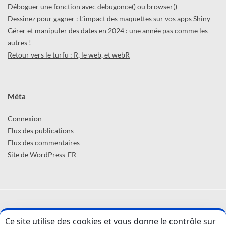
Déboguer une fonction avec debugonce() ou browser()
Dessinez pour gagner : L’impact des maquettes sur vos apps Shiny
Gérer et manipuler des dates en 2024 : une année pas comme les
autres !
Retour vers le turfu : R, le web, et webR
Méta
Connexion
Flux des publications
Flux des commentaires
Site de WordPress-FR
ABCD'R (par
ThinkR
) © 2026 -
Confidentialité
Ce site utilise des cookies et vous donne le contrôle sur