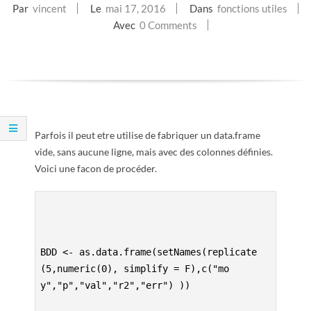
Par
vincent
Le
mai 17, 2016
Dans
fonctions utiles
E
Avec
0 Comments
T
S
C
Parfois il peut etre utilise de fabriquer un data.frame
R
vide, sans aucune ligne, mais avec des colonnes définies.
Voici une facon de procéder.
I
P
T
BDD <- as.data.frame(setNames(replicate
(5,numeric(0), simplify = F),c("mo
S
y","p","val","r2","err") ))