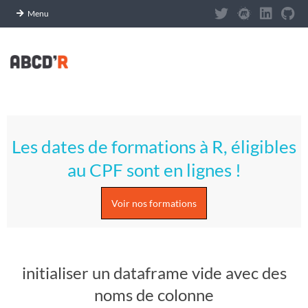
Panneau de gestion des cookies
Menu
Skip
to
content
A
Primary
S
Navigation
Les dates de formations à R, éligibles
Menu
T
au CPF sont en lignes !
U
Voir nos formations
C
E
initialiser un dataframe vide avec des
S
noms de colonne