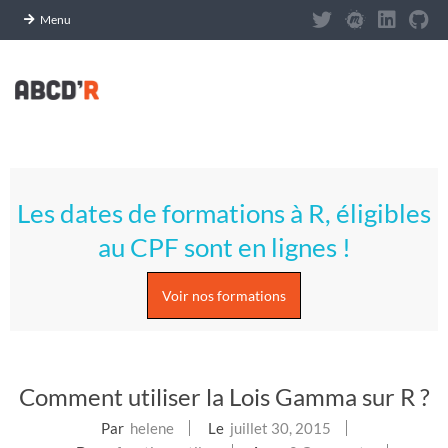
Panneau de gestion des cookies
Menu
Skip
to
content
A
Primary
S
Navigation
Les dates de formations à R, éligibles
Menu
T
au CPF sont en lignes !
U
Voir nos formations
C
E
Comment utiliser la Lois Gamma sur R ?
S
Par
helene
Le
juillet 30, 2015