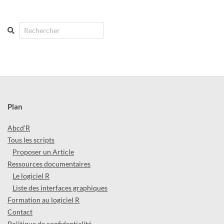
Search
Plan
Abcd’R
Tous les scripts
Proposer un Article
Ressources documentaires
Le logiciel R
Liste des interfaces graphiques
Formation au logiciel R
Contact
Politique de confidentialité