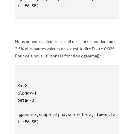
il=FALSE)

Nous pouvons calculer le seuil de x correspondant aux
2.5% plus hautes valeurs de x, c’est-à-dire F(xi) = 0.025.
Pour cela nous utilisons la fonction
qgamma() :
X<-2
alpha<-1
beta<-3

qgamma(x,shape=alpha,scale=beta, lower.ta
il=FALSE)
