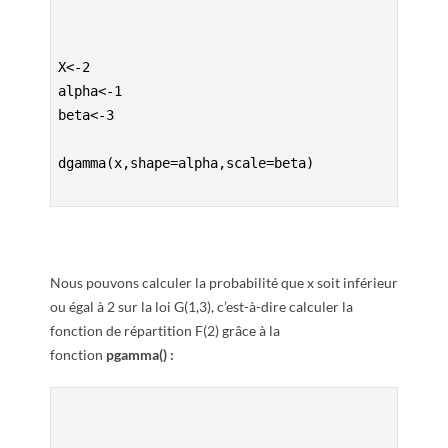
R
X<-2
alpha<-1
beta<-3

dgamma(x,shape=alpha,scale=beta)

Nous pouvons calculer la probabilité que x soit inférieur
ou égal à 2 sur la loi G(1,3), c’est-à-dire calculer la
fonction de répartition F(2) grâce à la
fonction
pgamma() :