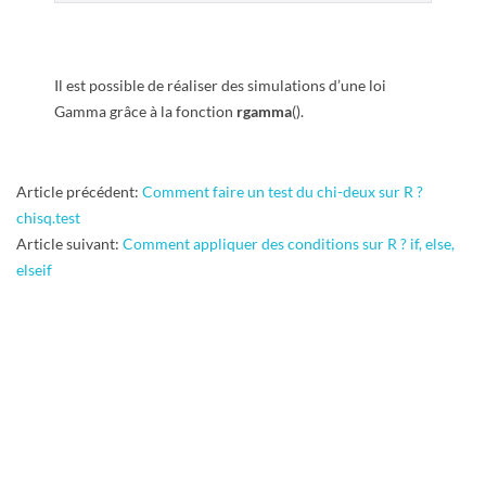
Il est possible de réaliser des simulations d’une loi
Gamma grâce à la fonction
rgamma
().
2015-
Article précédent:
Comment faire un test du chi-deux sur R ?
07-
chisq.test
30
Article suivant:
Comment appliquer des conditions sur R ? if, else,
elseif