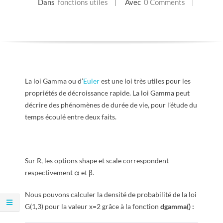
Dans
fonctions utiles
Avec
0 Comments
E
T
S
C
La loi Gamma ou d’
Euler
est une loi très utiles pour les
propriétés de décroissance rapide. La loi Gamma peut
R
décrire des phénomènes de durée de vie, pour l’étude du
temps écoulé entre deux faits.
I
P
Sur R, les options shape et scale correspondent
respectivement α et β.
T
Nous pouvons calculer la densité de probabilité de la loi
S
G(1,3) pour la valeur x=2 grâce à la fonction
dgamma() :