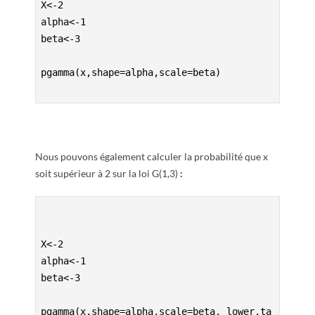
X<-2
alpha<-1
beta<-3

pgamma(x,shape=alpha,scale=beta)

Nous pouvons également calculer la probabilité que x
soit supérieur à 2 sur la loi G(1,3)
:
X<-2
alpha<-1
beta<-3

pgamma(x,shape=alpha,scale=beta, lower.ta