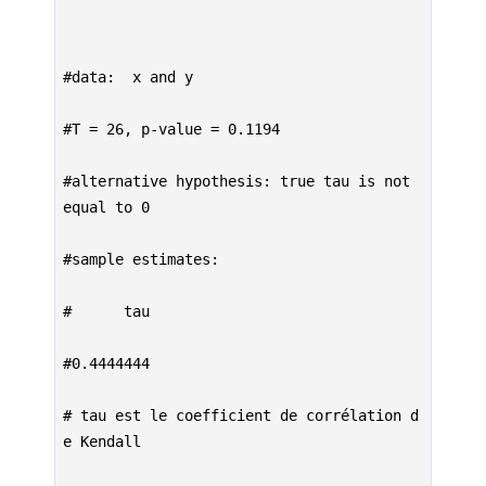
#data:  x and y

#T = 26, p-value = 0.1194

#alternative hypothesis: true tau is not 
equal to 0

#sample estimates:

#      tau

#0.4444444

# tau est le coefficient de corrélation d
e Kendall
