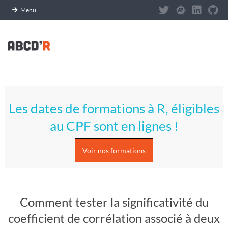
Panneau de gestion des cookies
Menu
Skip
to
content
A
Primary
S
Navigation
Les dates de formations à R, éligibles
Menu
T
au CPF sont en lignes !
U
Voir nos formations
C
E
Comment tester la significativité du
S
coefficient de corrélation associé à deux