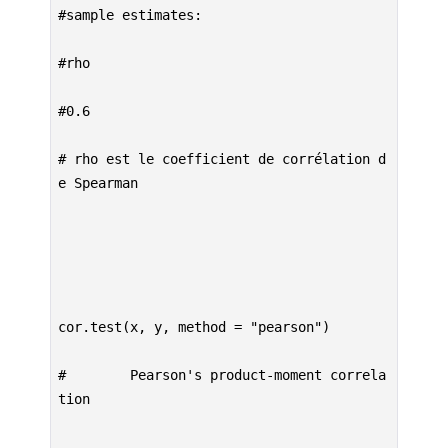
#sample estimates:

#rho

#0.6

# rho est le coefficient de corrélation d
e Spearman

cor.test(x, y, method = "pearson")

#        Pearson's product-moment correla
tion
