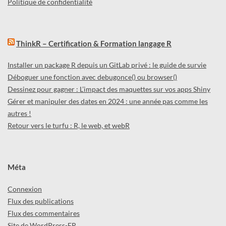
Politique de confidentialité
ThinkR – Certification & Formation langage R
Installer un package R depuis un GitLab privé : le guide de survie
Déboguer une fonction avec debugonce() ou browser()
Dessinez pour gagner : L’impact des maquettes sur vos apps Shiny
Gérer et manipuler des dates en 2024 : une année pas comme les
autres !
Retour vers le turfu : R, le web, et webR
Méta
Connexion
Flux des publications
Flux des commentaires
Site de WordPress-FR