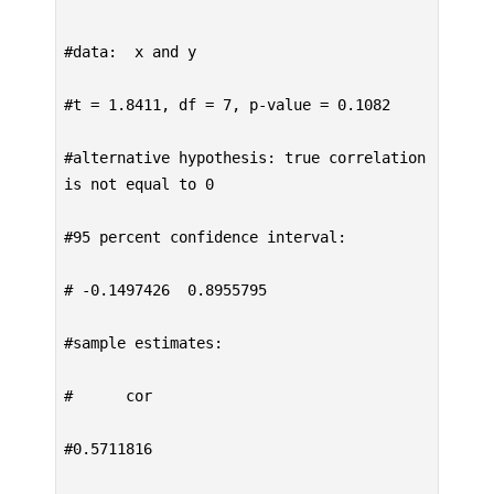
#data:  x and y

#t = 1.8411, df = 7, p-value = 0.1082

#alternative hypothesis: true correlation 
is not equal to 0

#95 percent confidence interval:

# -0.1497426  0.8955795

#sample estimates:

#      cor

#0.5711816
