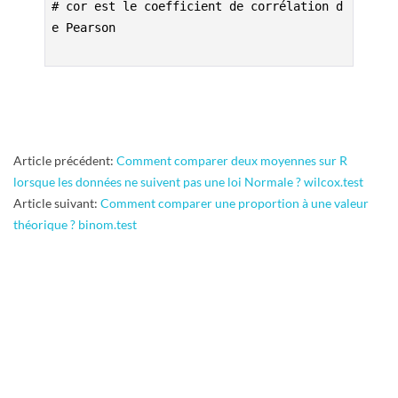
# cor est le coefficient de corrélation d
e Pearson

2015-
Article précédent:
Comment comparer deux moyennes sur R
07-
lorsque les données ne suivent pas une loi Normale ? wilcox.test
21
Article suivant:
Comment comparer une proportion à une valeur
théorique ? binom.test