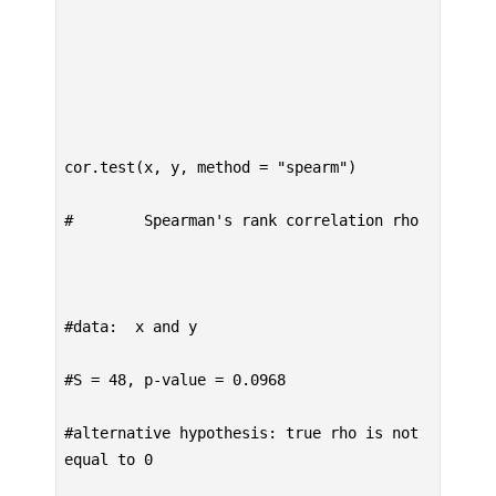
cor.test(x, y, method = "spearm")

#        Spearman's rank correlation rho

#data:  x and y

#S = 48, p-value = 0.0968

#alternative hypothesis: true rho is not 
equal to 0
