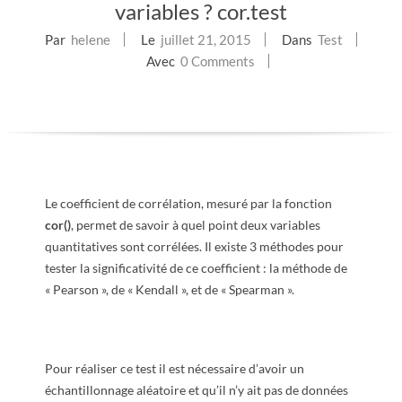
variables ? cor.test
E
Par
helene
Le
juillet 21, 2015
Dans
Test
T
Avec
0 Comments
S
C
R
Le coefficient de corrélation, mesuré par la fonction
cor()
, permet de savoir à quel point deux variables
I
quantitatives sont corrélées. Il existe 3 méthodes pour
tester la significativité de ce coefficient : la méthode de
P
« Pearson », de « Kendall », et de « Spearman ».
T
S
Pour réaliser ce test il est nécessaire d’avoir un
échantillonnage aléatoire et qu’il n’y ait pas de données