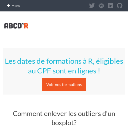
Panneau de gestion des cookies
Menu
Skip
to
content
A
Primary
S
Navigation
Les dates de formations à R, éligibles
Menu
T
au CPF sont en lignes !
U
Voir nos formations
C
E
Comment enlever les outliers d'un
S
boxplot?