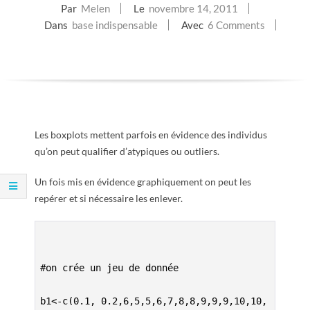
Par
Melen
Le
novembre 14, 2011
E
Dans
base indispensable
Avec
6 Comments
T
S
C
Les boxplots mettent parfois en évidence des individus
R
qu’on peut qualifier d’atypiques ou outliers.
I
Un fois mis en évidence graphiquement on peut les
repérer et si nécessaire les enlever.
P
T
#on crée un jeu de donnée 
S
b1<-c(0.1, 0.2,6,5,5,6,7,8,8,9,9,9,10,10,