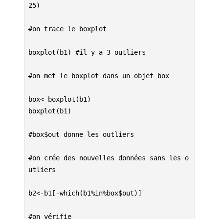
R
25)
#on trace le boxplot
boxplot(b1) #il y a 3 outliers 
#on met le boxplot dans un objet box
box<-boxplot(b1)
boxplot(b1)
#box$out donne les outliers
#on crée des nouvelles données sans les o
utliers
b2<-b1[-which(b1%in%box$out)]
#on vérifie