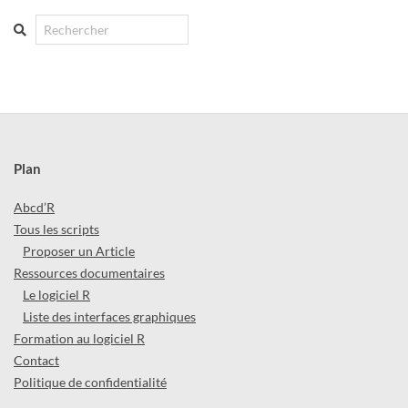
Search
Plan
Abcd’R
Tous les scripts
Proposer un Article
Ressources documentaires
Le logiciel R
Liste des interfaces graphiques
Formation au logiciel R
Contact
Politique de confidentialité