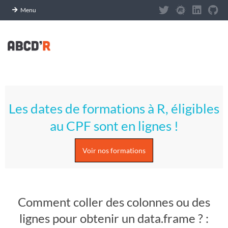
Panneau de gestion des cookies
Menu
Skip
to
content
A
Primary
S
Navigation
Les dates de formations à R, éligibles
Menu
T
au CPF sont en lignes !
U
Voir nos formations
C
E
Comment coller des colonnes ou des
S
lignes pour obtenir un data.frame ? :