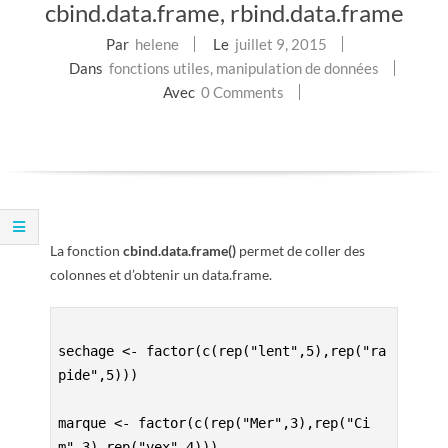
cbind.data.frame, rbind.data.frame
E
Par
helene
Le
juillet 9, 2015
T
Dans
fonctions utiles
,
manipulation de données
Avec
0 Comments
S
C
R
La fonction
cbind.data.frame()
permet de coller des
I
colonnes et d’obtenir un data.frame.
P
sechage <- factor(c(rep("lent",5),rep("ra
T
pide",5)))

S
marque <- factor(c(rep("Mer",3),rep("Ci
m",3),rep("vex",4)))
