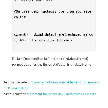
R
#On crée deux facteurs que l'on souhaite 
coller

ciment <- cbind.data.frame(sechage, marqu
e) #On colle ces deux facteurs

De la même manière, la fonction
rbind.data.frame()
permet de coller des lignes et d’obtenir un data.frame
2015-
Article précédent:
Comment obtenir une table de contingence ? :
07-
melt, acast, dcast.
09
Article suivant:
Comment fusionner deux data.frame ? : merge